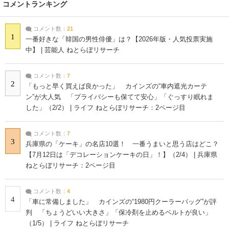
コメントランキング
コメント数：
21
1
一番好きな「韓国の男性俳優」は？【2026年版・人気投票実施
中】 | 芸能人 ねとらぼリサーチ
コメント数：
7
2
「もっと早く買えば良かった」 カインズの“車内遮光カーテ
ン”が大人気 「プライバシーも保てて安心」「ぐっすり眠れま
した」（2/2） | ライフ ねとらぼリサーチ：2ページ目
コメント数：
7
3
兵庫県の「ケーキ」の名店10選！ 一番うまいと思う店はどこ？
【7月12日は「デコレーションケーキの日」！】（2/4） | 兵庫県
ねとらぼリサーチ：2ページ目
コメント数：
4
4
「車に常備しました」 カインズの“1980円クーラーバッグ”が評
判 「ちょうどいい大きさ」「保冷剤を止めるベルトが良い」
（1/5） | ライフ ねとらぼリサーチ