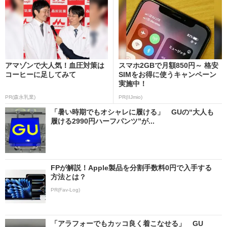
アマゾンで大人気！血圧対策は
スマホ2GBで月額850円～ 格安
コーヒーに足してみて
SIMをお得に使うキャンペーン
実施中！
PR(森永乳業)
PR(IIJmio)
「暑い時期でもオシャレに履ける」 GUの“大人も
履ける2990円ハーフパンツ”が...
FPが解説！Apple製品を分割手数料0円で入手する
方法とは？
PR(Fav-Log)
「アラフォーでもカッコ良く着こなせる」 GU