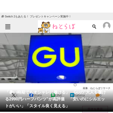
🎁 Switch 2もあたる！ プレゼントキャンペーン実施中！
ねとらぼメニュー
TOP
ニュース
エンタメ
クイズ
グルメ
地域
住まい
教育・育児
動物
リサーチ
ウェア
2025/08/04 19:15（公開）
画像：ねとらぼリサーチ
会員記事
「暑い時期でもオシャレに履ける」 GUの“大人も履け
X
Share
LINE
hatena
0
る2990円ハーフパンツ”が高評価 「安いのにシルエッ
メディア
トがいい」「スタイル良く見える」
目次を表示
注目記事を集めた総合ページ