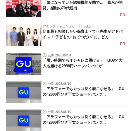
「気になっていた認知機能が菌で…」森永が開
発。感動の70代続出
PR
アタック・キュキュット｜Hugkum
いま最も相談したい保育士・てぃ先生がアドバ
イス！ 子どもの“おてつだい”に、どん...
PR
公開 2025/08/04
「暑い時期でもオシャレに履ける」 GUの“大
人も履ける2990円ハーフパンツ”が...
公開 2025/08/10
「アラフォーでもカッコ良く着こなせる」 GU
の“2990円ひざ下丈ショートパンツ...
公開 2025/08/10
「アラフォーでもカッコ良く着こなせる」 GU
の“2990円ひざ下丈ショートパンツ...