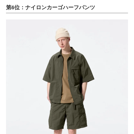
第6位：ナイロンカーゴハーフパンツ
ITの今と未来を見通す
スマホと通信の最新トレンド
進化するPCとデバイスの未来
好きが集まる 比べて選べる
ビジネスと働き方のヒント
AI活用のいまが分かる
企業ITのトレンドを詳説
経営リーダーのコミュニティ
マーケ×ITの今がよく分かる
ITエンジニア向け専門サイト