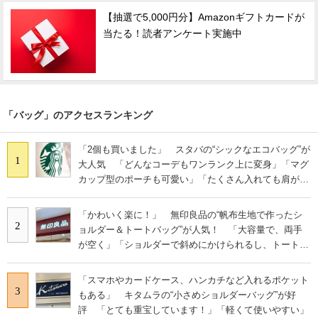
【抽選で5,000円分】Amazonギフトカードが
当たる！読者アンケート実施中
「バッグ」のアクセスランキング
「2個も買いました」 スタバの“シックなエコバッグ”が
1
大人気 「どんなコーデもワンランク上に変身」「マグ
カップ型のポーチも可愛い」「たくさん入れても肩が痛
くならない」
「かわいく楽に！」 無印良品の“帆布生地で作ったシ
2
ョルダー＆トートバッグ”が人気！ 「大容量で、両手
が空く」「ショルダーで斜めにかけられるし、トートで
も様になる！」
「スマホやカードケース、ハンカチなど入れるポケット
3
もある」 キタムラの“小さめショルダーバッグ”が好
評 「とても重宝しています！」「軽くて使いやすい」