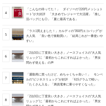
「こんなの待ってた！」 ダイソーの“220円メッシュト
4
ート”が大好評 「大きめでレジャーで大活躍」「推し
活バッグにも◎」「夏に最高である」
「ラス1買えました！」カルディの“350円エコバッグ”が
5
大人気 「良い色で衝動買い」「結局これが一番使いや
すい」
「2泊3日に丁度良い大きさ」ノースフェイスの“大人気
6
リュック”に「最初からこれにすればよかった」「男女
問わず使える」の声
「通勤用に買ったけど、めちゃくちゃ良い！」 モンベ
7
ルの“ビジネスリュック”が好評 「615グラムで軽い」
「たくさん入る」「満員電車に乗りやすくなった」
「2泊3日に丁度良い大きさ」ノースフェイスの“大人気
8
リュック”に「最初からこれにすればよかった」「男女