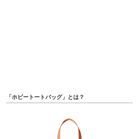
企業向けIT製品の総合サイト
IT製品の技術・比較・事例
製造業のIT導入・活用を支援
モノづくり技術者専門サイト
エレクトロニクス専門サイト
電子設計の基本と応用
エネルギーの専門メディア
「ホビートートバッグ」とは？
建設×テクノロジーの最前線
ちょっと気になるネットの話題