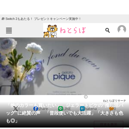
🎁 Switch 2もあたる！ プレゼントキャンペーン実施中！
ねとらぼメニュー
TOP
ニュース
エンタメ
クイズ
グルメ
地域
住まい
教育・育児
動物
リサーチ
バッグ
2025/08/04 17:30（公開）
ねとらぼリサーチ
会員記事
「他のカラーも買いたい」 ジェラートピケの“推し活バ
X
Share
LINE
hatena
0
ッグ”に絶賛の声 「普段使いでも大活躍」「大きさも色
メディア
も◎」
目次を表示
注目記事を集めた総合ページ