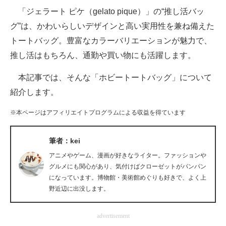
「ジェラート ピケ（gelato pique）」の“推し活バッ
ITの今と未来を見通す
グ”は、かわいらしいデザインと高い実用性を兼ね備えた
トートバッグ。豊富なカラーバリエーションが魅力で、
スマホと通信の最新トレンド
推し活はもちろん、通勤や買い物にも活躍します。
進化するPCとデバイスの未来
本記事では、そんな「ホビートートバッグ」について
好きが集まる 比べて選べる
紹介します。
ビジネスと働き方のヒント
※本ページはアフィリエイトプログラムによる収益を得ています
AI活用のいまが分かる
筆者：kei
企業ITのトレンドを詳説
アニメやゲーム、漫画が好きなライター。ファッションや
グルメにも関心があり、気付けばクローゼットがパンパン
経営リーダーのコミュニティ
になっています。博物館・美術館めぐりも好きで、よく上
野近辺に出没します。
マーケ×ITの今がよく分かる
advertisement
ITエンジニア向け専門サイト