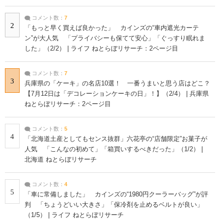
コメント数：
7
2
「もっと早く買えば良かった」 カインズの“車内遮光カーテ
ン”が大人気 「プライバシーも保てて安心」「ぐっすり眠れま
した」（2/2） | ライフ ねとらぼリサーチ：2ページ目
コメント数：
7
3
兵庫県の「ケーキ」の名店10選！ 一番うまいと思う店はどこ？
【7月12日は「デコレーションケーキの日」！】（2/4） | 兵庫県
ねとらぼリサーチ：2ページ目
コメント数：
5
4
「北海道土産としてもセンス抜群」六花亭の“店舗限定”お菓子が
人気 「こんなの初めて」「箱買いするべきだった」（1/2） |
北海道 ねとらぼリサーチ
コメント数：
4
5
「車に常備しました」 カインズの“1980円クーラーバッグ”が評
判 「ちょうどいい大きさ」「保冷剤を止めるベルトが良い」
（1/5） | ライフ ねとらぼリサーチ