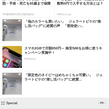
院・手術・死亡を85歳まで保障
数料0円で入手する方法とは？
PR(愛知県共済生活協同組合)
PR(Fav-Log)
「他のカラーも買いたい」 ジェラートピケの“推
し活バッグ”に絶賛の声 「普段使い...
スマホ2GBで月額850円～ 格安SIMをお得に使うキ
ャンペーン実施中！
PR(IIJmio)
「限定色のネイビーはめちゃくちゃ可愛い」 ジェ
ラートピケの“推し活バッグ”に絶賛...
Special
- PR -