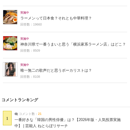
実施中
ラーメンって日本食？それとも中華料理？
回答数：19660
実施中
神奈川県で一番うまいと思う「横浜家系ラーメン店」はどこ？
回答数：8509
実施中
唯一無二の歌声だと思うボーカリストは？
回答数：8108
コメントランキング
コメント数：
21
1
一番好きな「韓国の男性俳優」は？【2026年版・人気投票実施
中】 | 芸能人 ねとらぼリサーチ