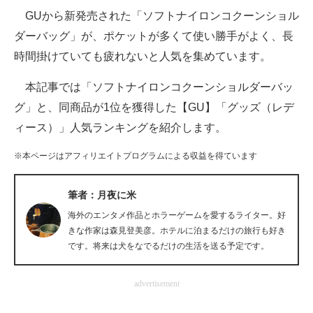
GUから新発売された「ソフトナイロンコクーンショル
ITの今と未来を見通す
ダーバッグ」が、ポケットが多くて使い勝手がよく、長
時間掛けていても疲れないと人気を集めています。
スマホと通信の最新トレンド
本記事では「ソフトナイロンコクーンショルダーバッ
進化するPCとデバイスの未来
グ」と、同商品が1位を獲得した【GU】「グッズ（レデ
好きが集まる 比べて選べる
ィース）」人気ランキングを紹介します。
ビジネスと働き方のヒント
※本ページはアフィリエイトプログラムによる収益を得ています
AI活用のいまが分かる
筆者：月夜に米
企業ITのトレンドを詳説
海外のエンタメ作品とホラーゲームを愛するライター。好
きな作家は森見登美彦。ホテルに泊まるだけの旅行も好き
経営リーダーのコミュニティ
です。将来は犬をなでるだけの生活を送る予定です。
マーケ×ITの今がよく分かる
advertisement
ITエンジニア向け専門サイト