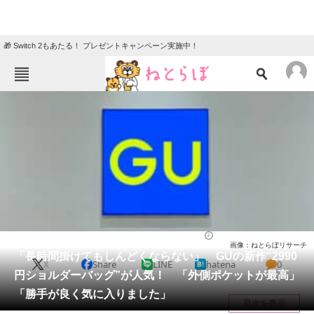
🎁 Switch 2もあたる！ プレゼントキャンペーン実施中！
ねとらぼメニュー
TOP
ニュース
エンタメ
クイズ
グルメ
地域
住まい
教育・育児
動物
リサーチ
バッグ
2025/08/05 10:00（公開）
画像：ねとらぼリサーチ
会員記事
「長時間掛けてもしんどくならない」 GUの新作“2990
X
Share
LINE
hatena
0
円ショルダーバッグ”が人気！ 「外側ポケットが最高」
メディア
「勝手が良く気に入りました」
目次を表示
注目記事を集めた総合ページ