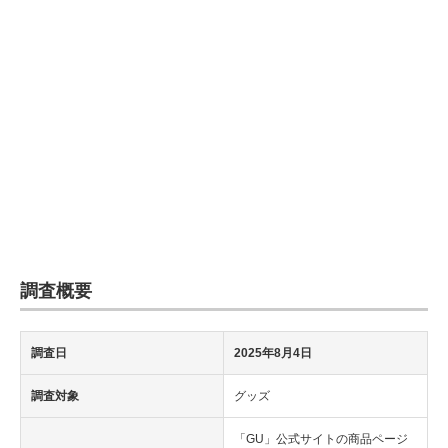
企業向けIT製品の総合サイト
IT製品の技術・比較・事例
製造業のIT導入・活用を支援
モノづくり技術者専門サイト
エレクトロニクス専門サイト
電子設計の基本と応用
エネルギーの専門メディア
調査概要
建設×テクノロジーの最前線
調査日
2025年8月4日
ちょっと気になるネットの話題
調査対象
グッズ
「GU」公式サイトの商品ページ