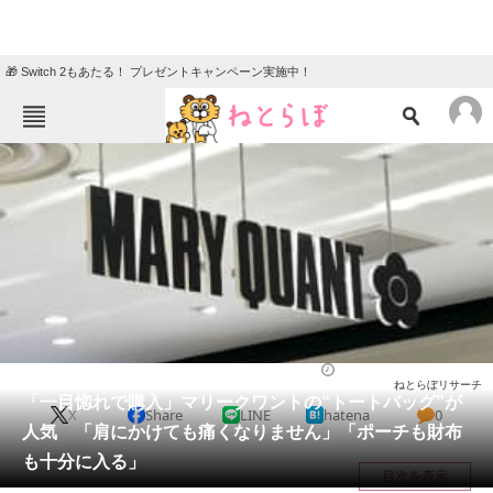
🎁 Switch 2もあたる！ プレゼントキャンペーン実施中！
ねとらぼメニュー
TOP
ニュース
エンタメ
クイズ
グルメ
地域
住まい
教育・育児
動物
リサーチ
バッグ
2025/08/06 11:40（公開）
ねとらぼリサーチ
会員記事
「一目惚れで購入」マリークワントの“トートバッグ”が
X
Share
LINE
hatena
0
人気 「肩にかけても痛くなりません」「ポーチも財布
メディア
も十分に入る」
目次を表示
注目記事を集めた総合ページ