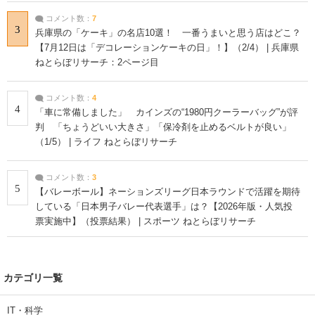
コメント数：
7
3
兵庫県の「ケーキ」の名店10選！ 一番うまいと思う店はどこ？
【7月12日は「デコレーションケーキの日」！】（2/4） | 兵庫県
ねとらぼリサーチ：2ページ目
コメント数：
4
4
「車に常備しました」 カインズの“1980円クーラーバッグ”が評
判 「ちょうどいい大きさ」「保冷剤を止めるベルトが良い」
（1/5） | ライフ ねとらぼリサーチ
コメント数：
3
5
【バレーボール】ネーションズリーグ日本ラウンドで活躍を期待
している「日本男子バレー代表選手」は？【2026年版・人気投
票実施中】（投票結果） | スポーツ ねとらぼリサーチ
カテゴリ一覧
IT・科学