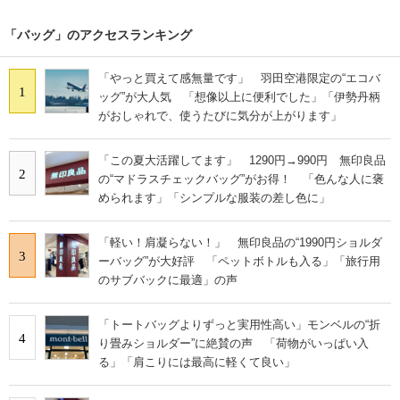
「バッグ」のアクセスランキング
「やっと買えて感無量です」 羽田空港限定の“エコバ
1
ッグ”が大人気 「想像以上に便利でした」「伊勢丹柄
がおしゃれで、使うたびに気分が上がります」
「この夏大活躍してます」 1290円→990円 無印良品
2
の“マドラスチェックバッグ”がお得！ 「色んな人に褒
められます」「シンプルな服装の差し色に」
「軽い！肩凝らない！」 無印良品の“1990円ショルダ
3
ーバッグ”が大好評 「ペットボトルも入る」「旅行用
のサブバックに最適」の声
「トートバッグよりずっと実用性高い」モンベルの“折
4
り畳みショルダー”に絶賛の声 「荷物がいっぱい入
る」「肩こりには最高に軽くて良い」