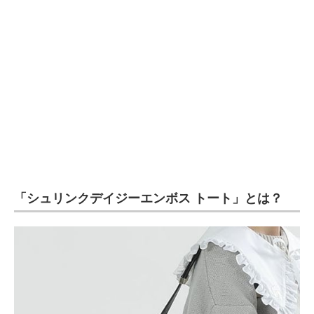
企業向けIT製品の総合サイト
IT製品の技術・比較・事例
製造業のIT導入・活用を支援
モノづくり技術者専門サイト
エレクトロニクス専門サイト
電子設計の基本と応用
「シュリンクデイジーエンボス トート」とは？
エネルギーの専門メディア
建設×テクノロジーの最前線
ちょっと気になるネットの話題