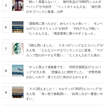
「軽い！肩凝らない！」 無印良品の“1990円ショルダ
5
ーバッグ”が大好評 「ペットボトルも入る」「旅行用
のサブバックに最適」の声
「通勤用に買ったけど、めちゃくちゃ良い！」 モンベ
6
ルの“ビジネスリュック”が好評 「615グラムで軽い」
「たくさん入る」「満員電車に乗りやすくなった」
「2個も買いました」 スタバの“シックなエコバッグ”が
7
大人気 「どんなコーデもワンランク上に変身」「マグ
カップ型のポーチも可愛い」「たくさん入れても肩が痛
くならない」
「やっと買えて感無量です」 羽田空港限定の“エコバ
8
ッグ”が大人気 「想像以上に便利でした」「伊勢丹柄
がおしゃれで、使うたびに気分が上がります」
「ラス1買えました！」カルディの“350円エコバッグ”が
9
大人気 「良い色で衝動買い」「結局これが一番使いや
すい」