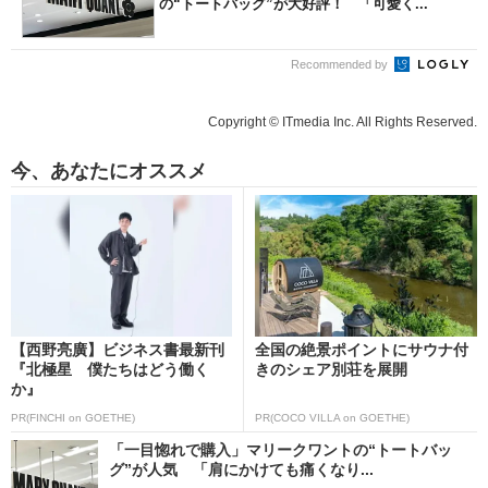
の“トートバッグ”が大好評！ 「可愛く...
Recommended by
Copyright © ITmedia Inc. All Rights Reserved.
今、あなたにオススメ
【西野亮廣】ビジネス書最新刊
全国の絶景ポイントにサウナ付
『北極星 僕たちはどう働く
きのシェア別荘を展開
か』
PR(FINCHI on GOETHE)
PR(COCO VILLA on GOETHE)
「一目惚れで購入」マリークワントの“トートバッ
グ”が人気 「肩にかけても痛くなり...