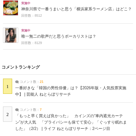
実施中
神奈川県で一番うまいと思う「横浜家系ラーメン店」はどこ？
回答数：8512
実施中
唯一無二の歌声だと思うボーカリストは？
回答数：8129
コメントランキング
コメント数：
21
1
一番好きな「韓国の男性俳優」は？【2026年版・人気投票実施
中】 | 芸能人 ねとらぼリサーチ
コメント数：
7
2
「もっと早く買えば良かった」 カインズの“車内遮光カーテ
ン”が大人気 「プライバシーも保てて安心」「ぐっすり眠れま
した」（2/2） | ライフ ねとらぼリサーチ：2ページ目