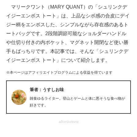
マリークワント（MARY QUANT）の「シュリンクデ
ITの今と未来を見通す
イジーエンボス トート」は、上品なシボ感の合皮にデイ
ジー柄をエンボスした、シンプルながら存在感のあるト
スマホと通信の最新トレンド
ートバッグです。2段階調節可能なショルダーハンドル
進化するPCとデバイスの未来
や仕切り付きの内ポケット、マグネット開閉など使い勝
手もばっちりです。本記事では、そんな「シュリンクデ
好きが集まる 比べて選べる
イジーエンボス トート」について紹介します。
ビジネスと働き方のヒント
※本ページはアフィリエイトプログラムによる収益を得ています
AI活用のいまが分かる
筆者：うすしお味
企業ITのトレンドを詳説
雑食ゆるライター。登山とゲームと体に悪そうな食べ物が
経営リーダーのコミュニティ
好きです。
マーケ×ITの今がよく分かる
advertisement
ITエンジニア向け専門サイト