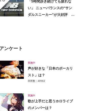
「5時間歩き続けても疲れな
履ける」「ラメ入りで高級感
い」 ニューバランスの“サン
◎」「もっと早く出会いたか
ダルスニーカー”が大好評
った」
「スニーカーより涼しく快
適」「今までの中で一番足が
楽です」
アンケート
実施中
声が好きな「日本のボーカリ
スト」は？
回答数：49562
実施中
歌が上手だと思うホロライブ
のメンバーは？