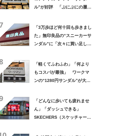
ル”が好評 「ぷにぷにの履き
心地が最高」「これで1日過ご
7
しても疲れ知らず！」「ロゴ
「3万歩ほど何十回も歩きまし
が大きくて超かわいい」の声
た」無印良品の“スニーカーサ
ンダル”に「次々に買い足して
6足目」「興味本位で買ったら
8
すごくいい」「歩きやすい、
「軽くてふわふわ」「何より
履きやすい、脱ぎやすい」の
もコスパが最強」 ワークマ
声
ンの“1280円サンダル”が大人
気 「歩くのも走るのも良い
9
感じ」「足が疲れない」
「どんなに歩いても疲れませ
ん」「ダッシュできる」
SKECHERS（スケッチャー
ズ）の“洗えるおしゃれサンダ
10
ル”が人気 「本当にスルッと