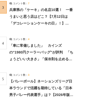
サーチ：2ページ目
コメント数：
7
3
兵庫県の「ケーキ」の名店10選！ 一番
うまいと思う店はどこ？【7月12日は
「デコレーションケーキの日」！】
（2/4） | 兵庫県 ねとらぼリサーチ：2ペ
ージ目
コメント数：
4
4
「車に常備しました」 カインズ
の“1980円クーラーバッグ”が評判 「ち
ょうどいい大きさ」「保冷剤を止めるベ
ルトが良い」（1/5） | ライフ ねとらぼ
リサーチ
コメント数：
3
5
【バレーボール】ネーションズリーグ日
本ラウンドで活躍を期待している「日本
男子バレー代表選手」は？【2026年版・
人気投票実施中】（投票結果） | スポー
ツ ねとらぼリサーチ