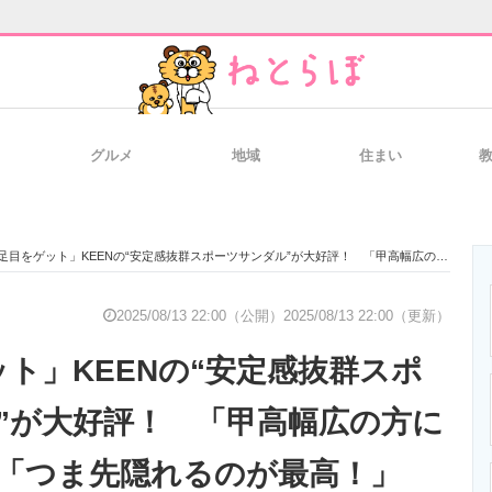
グルメ
地域
住まい
と未来を見通す
スマホと通信の最新トレンド
進化するPCとデ
足目をゲット」KEENの“安定感抜群スポーツサンダル”が大好評！ 「甲高幅広の方にもおすすめ」「つま先隠れるのが最高！」
のいまが分かる
企業ITのトレンドを詳説
経営リーダーの
2025/08/13 22:00（公開）
2025/08/13 22:00（更新）
ット」KEENの“安定感抜群スポ
T製品の総合サイト
IT製品の技術・比較・事例
製造業のIT導入
”が大好評！ 「甲高幅広の方に
「つま先隠れるのが最高！」