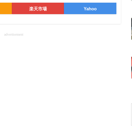
楽天市場
Yahoo
advertisement