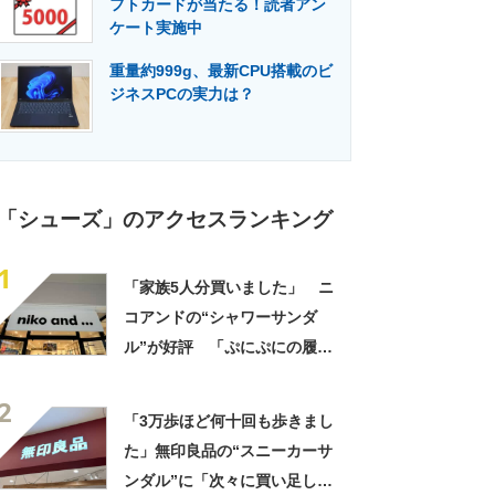
フトカードが当たる！読者アン
門メディア
建設×テクノロジーの最前線
ケート実施中
重量約999g、最新CPU搭載のビ
ジネスPCの実力は？
「シューズ」のアクセスランキング
1
「家族5人分買いました」 ニ
コアンドの“シャワーサンダ
ル”が好評 「ぷにぷにの履き
心地が最高」「これで1日過ご
2
しても疲れ知らず！」「ロゴ
「3万歩ほど何十回も歩きまし
が大きくて超かわいい」の声
た」無印良品の“スニーカーサ
ンダル”に「次々に買い足して