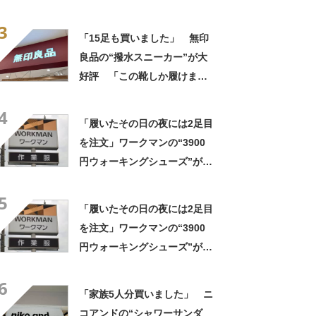
6足目」「興味本位で買ったら
3
すごくいい」「歩きやすい、
「15足も買いました」 無印
履きやすい、脱ぎやすい」の
良品の“撥水スニーカー”が大
声
好評 「この靴しか履けませ
ん」「本当に疲れにくい」
4
「一生買い続けます」
「履いたその日の夜には2足目
を注文」ワークマンの“3900
円ウォーキングシューズ”が好
評 「地面の感覚がそのまま
5
伝わってきて感動」「普段履
「履いたその日の夜には2足目
きで1番使っています」
を注文」ワークマンの“3900
円ウォーキングシューズ”が好
評 「地面の感覚がそのまま
6
伝わってきて感動」「普段履
「家族5人分買いました」 ニ
きで1番使っています」
コアンドの“シャワーサンダ