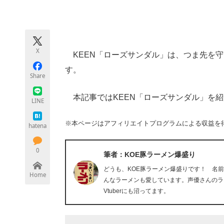
モノづくり技術者専門サイト
エレクトロ
X
KEEN「ローズサンダル」は、つま先を
ちょっと気になるネットの話題
す。
Share
本記事ではKEEN「ローズサンダル」を紹
LINE
※本ページはアフィリエイトプログラムによる収益を
hatena
0
筆者：KOE豚ラーメン爆盛り
どうも、KOE豚ラーメン爆盛りです！ 名
Home
んなラーメンも愛しています。声優さんのラ
Vtuberにも沼ってます。