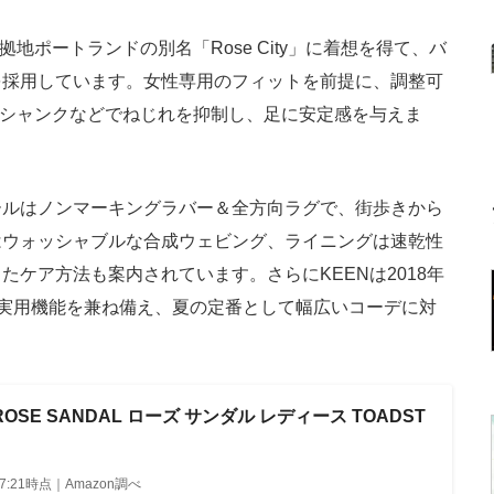
地ポートランドの別名「Rose City」に着想を得て、バ
を採用しています。女性専用のフィットを前提に、調整可
リティシャンクなどでねじれを抑制し、足に安定感を与えま
ールはノンマーキングラバー＆全方向ラグで、街歩きから
はウォッシャブルな合成ウェビング、ライニングは速乾性
ケア方法も案内されています。さらにKEENは2018年
と実用機能を兼ね備え、夏の定番として幅広いコーデに対
ROSE SANDAL ローズ サンダル レディース TOADST
6 07:21時点｜Amazon調べ