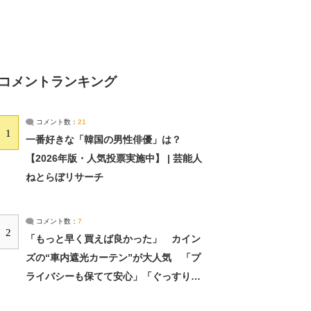
コメントランキング
コメント数：
21
1
一番好きな「韓国の男性俳優」は？
【2026年版・人気投票実施中】 | 芸能人
ねとらぼリサーチ
コメント数：
7
2
「もっと早く買えば良かった」 カイン
ズの“車内遮光カーテン”が大人気 「プ
ライバシーも保てて安心」「ぐっすり眠
れました」（2/2） | ライフ ねとらぼリ