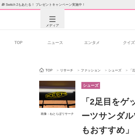
🎁 Switch 2もあたる！ プレゼントキャンペーン実施中！
メディア
TOP
ニュース
エンタメ
クイズ
注目記事を集めた総合ページ
ITの今
TOP
>
リサーチ
>
ファッション
>
シューズ
>
「2
ビジネスと働き方のヒント
AI活用
シューズ
「2足目をゲ
ITエンジニア向け専門サイト
企業向けI
ーツサンダル
画像：ねとらぼリサーチ
もおすすめ」