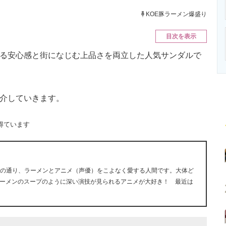
ニクス専門サイト
電子設計の基本と応用
エネルギーの専
KOE豚ラーメン爆盛り
目次を表示
守る安心感と街になじむ上品さを両立した人気サンダルで
介していきます。
得ています
前の通り、ラーメンとアニメ（声優）をこよなく愛する人間です。大体ど
ーメンのスープのように深い演技が見られるアニメが大好き！ 最近は