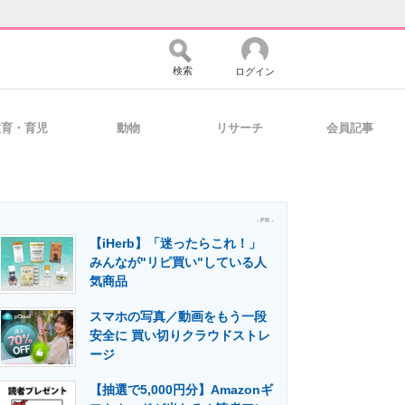
検索
ログイン
教育・育児
動物
リサーチ
会員記事
バイスの未来
好きが集まる 比べて選べる
- PR -
【iHerb】「迷ったらこれ！」
コミュニティ
マーケ×ITの今がよく分かる
みんなが"リピ買い"している人
気商品
スマホの写真／動画をもう一段
・活用を支援
安全に 買い切りクラウドストレ
ージ
【抽選で5,000円分】Amazonギ