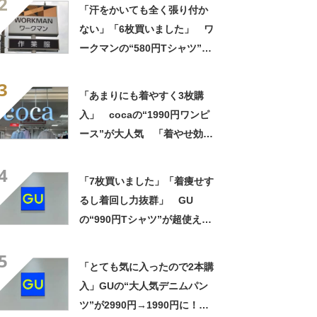
2
た着心地が気持ちいい」「洗
「汗をかいても全く張り付か
濯してもヘタらない」
ない」「6枚買いました」 ワ
ークマンの“580円Tシャツ”が
安いのに優秀 「ひんやりし
3
た着心地が気持ちいい」「洗
「あまりにも着やすく3枚購
濯してもヘタらない」
入」 cocaの“1990円ワンピ
ース”が大人気 「着やせ効果
抜群」「1枚でもオシャレ」
4
「可愛いと褒められました」
「7枚買いました」「着痩せす
るし着回し力抜群」 GU
の“990円Tシャツ”が超使え
る！ 「涼しくて形もかわい
5
い」「猛暑の日々に助かりま
「とても気に入ったので2本購
す」
入」GUの“大人気デニムパン
ツ”が2990円→1990円に！