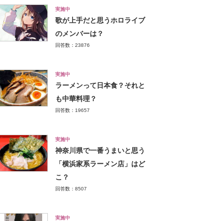
実施中
歌が上手だと思うホロライブ
のメンバーは？
回答数：23876
実施中
ラーメンって日本食？それと
も中華料理？
回答数：19657
実施中
神奈川県で一番うまいと思う
「横浜家系ラーメン店」はど
こ？
回答数：8507
実施中