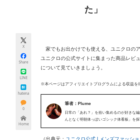
モノづくり技術者専門サイト
エレクトロ
た」
ちょっと気になるネットの話題
X
家でもお出かけでも使える、ユニクロのア
ユニクロの公式サイトに集まった商品レビ
Share
について見ていきましょう。
LINE
※本ページはアフィリエイトプログラムによる収益を
hatena
筆者：Plume
0
日常の「あれ？」を拾い集めるのが好きな編
んとなく明朝体っぽいゴシック体看板」を探
Home
（出典元：
ユニクロ公式 | メンズファッショ