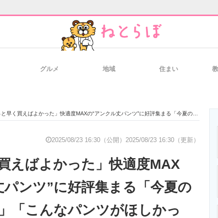
グルメ
地域
住まい
と未来を見通す
スマホと通信の最新トレンド
進化するPCとデ
早く買えばよかった」快適度MAXの“アンクル丈パンツ”に好評集まる「今夏のためのパンツ」「こんなパンツがほしかった」
のいまが分かる
企業ITのトレンドを詳説
経営リーダーの
2025/08/23 16:30（公開）
2025/08/23 16:30（更新）
買えばよかった」快適度MAX
T製品の総合サイト
IT製品の技術・比較・事例
製造業のIT導入
丈パンツ”に好評集まる「今夏の
」「こんなパンツがほしかっ