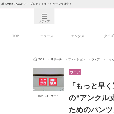
🎁 Switch 2もあたる！ プレゼントキャンペーン実施中！
メディア
TOP
ニュース
エンタメ
クイズ
注目記事を集めた総合ページ
ITの今
TOP
>
リサーチ
>
ファッション
>
ウェア
>
「もっと
ビジネスと働き方のヒント
AI活用
ウェア
「もっと早く
ITエンジニア向け専門サイト
企業向けI
の“アンクル
ねとらぼリサーチ
ためのパンツ