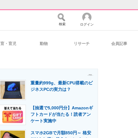
検索
ログイン
教育・育児
動物
リサーチ
会員記事
バイスの未来
好きが集まる 比べて選べる
- PR -
重量約999g、最新CPU搭載のビ
コミュニティ
マーケ×ITの今がよく分かる
ジネスPCの実力は？
【抽選で5,000円分】Amazonギ
・活用を支援
フトカードが当たる！読者アン
ケート実施中
スマホ2GBで月額850円～ 格安