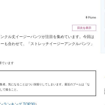
ニクス専門サイト
電子設計の基本と応用
エネルギーの専
Plume
目次を表示
ンクル丈イージーパンツが注目を集めています。今回は
ューも合わせて、「ストレッチイージーアンクルパンツ」
得ています
集者。気になることはつい深掘りしてしまいます。最近のブームは「な
して撮ること。
ンランキング TOP30
）