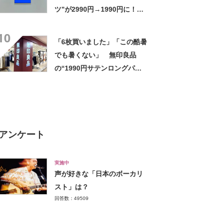
ツ”が2990円→1990円に！
「こればかり履いてます」
10
「きれいめにも着れて大活
「6枚買いました」「この酷暑
躍」などの声
でも暑くない」 無印良品
の“1990円サテンロングパン
ツ”が大好評 「驚くほどサラ
サラで軽やか」「パジャマと
して買ったけど外出用にし
た」
アンケート
実施中
声が好きな「日本のボーカリ
スト」は？
回答数：49509