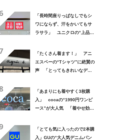
「こればかり履いてます」
6
「きれいめにも着れて大活
「長時間座りっぱなしでもシ
躍」などの声
ワにならず、汗をかいてもサ
ラサラ」 ユニクロの“上品ワ
ンピース”が1000円引き 「2
7
色ともに購入」「旅行に着て
「たくさん着ます！」 アニ
いったが快適」
エスベーの“Tシャツ”に絶賛の
声 「とってもきれいなデザ
イン」「ロゴプリントが本当
8
にすてき」「着心地も◎」
「あまりにも着やすく3枚購
入」 cocaの“1990円ワンピ
ース”が大人気 「着やせ効果
抜群」「1枚でもオシャレ」
9
「可愛いと褒められました」
「とても気に入ったので2本購
入」GUの“大人気デニムパン