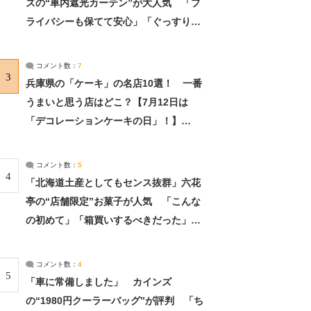
ズの“車内遮光カーテン”が大人気 「プ
ライバシーも保てて安心」「ぐっすり眠
れました」（2/2） | ライフ ねとらぼリ
サーチ：2ページ目
コメント数：
7
3
兵庫県の「ケーキ」の名店10選！ 一番
うまいと思う店はどこ？【7月12日は
「デコレーションケーキの日」！】
（2/4） | 兵庫県 ねとらぼリサーチ：2ペ
ージ目
コメント数：
5
4
「北海道土産としてもセンス抜群」六花
亭の“店舗限定”お菓子が人気 「こんな
の初めて」「箱買いするべきだった」
（1/2） | 北海道 ねとらぼリサーチ
コメント数：
4
5
「車に常備しました」 カインズ
の“1980円クーラーバッグ”が評判 「ち