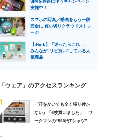
SIMをお得に使うキャンペーン
門メディア
建設×テクノロジーの最前線
実施中！
スマホの写真／動画をもう一段
安全に 買い切りクラウドストレ
ージ
【iHerb】「迷ったらこれ！」
みんなが"リピ買い"している人
気商品
「ウェア」のアクセスランキング
1
「汗をかいても全く張り付か
ない」「6枚買いました」 ワ
ークマンの“580円Tシャツ”が
安いのに優秀 「ひんやりし