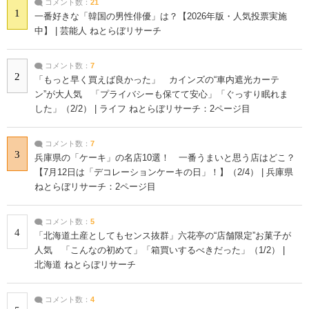
コメント数：
21
1
一番好きな「韓国の男性俳優」は？【2026年版・人気投票実施
中】 | 芸能人 ねとらぼリサーチ
コメント数：
7
2
「もっと早く買えば良かった」 カインズの“車内遮光カーテ
ン”が大人気 「プライバシーも保てて安心」「ぐっすり眠れま
した」（2/2） | ライフ ねとらぼリサーチ：2ページ目
コメント数：
7
3
兵庫県の「ケーキ」の名店10選！ 一番うまいと思う店はどこ？
【7月12日は「デコレーションケーキの日」！】（2/4） | 兵庫県
ねとらぼリサーチ：2ページ目
コメント数：
5
4
「北海道土産としてもセンス抜群」六花亭の“店舗限定”お菓子が
人気 「こんなの初めて」「箱買いするべきだった」（1/2） |
北海道 ねとらぼリサーチ
コメント数：
4