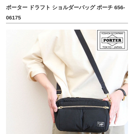
ポーター ドラフト ショルダーバッグ ポーチ 656-
ITの今と未来を見通す
06175
スマホと通信の最新トレンド
進化するPCとデバイスの未来
好きが集まる 比べて選べる
ビジネスと働き方のヒント
AI活用のいまが分かる
企業ITのトレンドを詳説
経営リーダーのコミュニティ
マーケ×ITの今がよく分かる
ITエンジニア向け専門サイト