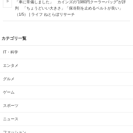
5
「車に常備しました」 カインズの“1980円クーラーバッグ”が評
判 「ちょうどいい大きさ」「保冷剤を止めるベルトが良い」
（1/5） | ライフ ねとらぼリサーチ
カテゴリ一覧
IT・科学
エンタメ
グルメ
ゲーム
スポーツ
ニュース
ファッション