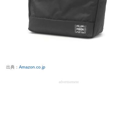
出典：
Amazon.co.jp
advertisement