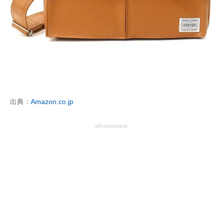
出典：
Amazon.co.jp
advertisement