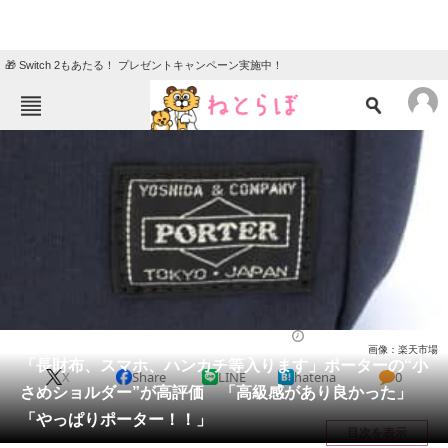
🎁 Switch 2もあたる！ プレゼントキャンペーン実施中！
ねとらぼメニュー
TOP
ニュース
エンタメ
クイズ
グルメ
地域
住まい
教育・育児
動物
リサーチ
バッグ
2025/08/22 17:10（公開）
画像：楽天市場
会員記事
「長財布、スマホ、ハンカチ等入ります」ポーターの“小
X
Share
LINE
hatena
0
さめショルダー”が高評価 「高級感があり良かった」
メディア
「やっぱりポーター！！」
目次を表示
注目記事を集めた総合ページ