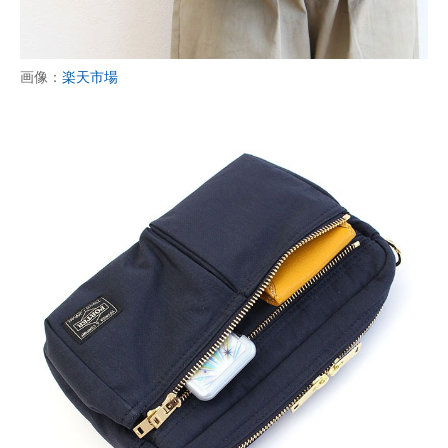
企業向けIT製品の総合サイト
IT製品の技術・比較・事例
画像：
楽天市場
製造業のIT導入・活用を支援
モノづくり技術者専門サイト
エレクトロニクス専門サイト
電子設計の基本と応用
エネルギーの専門メディア
建設×テクノロジーの最前線
ちょっと気になるネットの話題