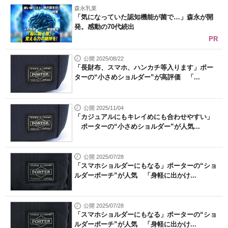
森永乳業
「気になっていた認知機能が菌で…」森永が開
発。感動の70代続出
PR
公開 2025/08/22
「長財布、スマホ、ハンカチ等入ります」ポー
ターの“小さめショルダー”が高評価 「...
公開 2025/11/04
「カジュアルにもキレイめにも合わせやすい」
ポーターの“小さめショルダー”が人気...
公開 2025/07/28
「スマホショルダーにもなる」ポーターの“ショ
ルダーポーチ”が人気 「身軽に出かけ...
公開 2025/07/28
「スマホショルダーにもなる」ポーターの“ショ
ルダーポーチ”が人気 「身軽に出かけ...