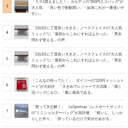
「ラス1買えました！」カルディの“350円エコバッグ”が
3
大人気 「良い色で衝動買い」「結局これが一番使いや
すい」
「2泊3日に丁度良い大きさ」ノースフェイスの“大人気
4
リュック”に「最初からこれにすればよかった」「男女
問わず使える」の声
「2泊3日に丁度良い大きさ」ノースフェイスの“大人気
5
リュック”に「最初からこれにすればよかった」「男女
問わず使える」の声
「こんなの待ってた！」 ダイソーの“220円メッシュト
6
ート”が大好評 「大きめでレジャーで大活躍」「推し
活バッグにも◎」「夏に最高である」
「買って大正解！」 LeSportsac（レスポートサック）
7
の“ミニショルダーバッグ”が高評価 「軽いし、しっか
りした作り」「持っているだけで気分があがる」