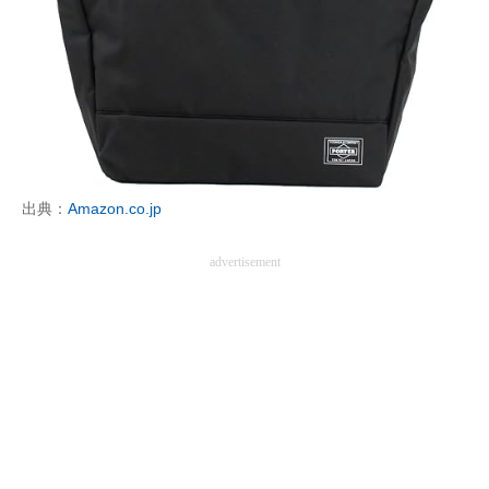
出典：
Amazon.co.jp
advertisement