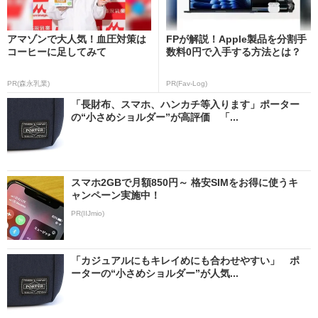
アマゾンで大人気！血圧対策は
FPが解説！Apple製品を分割手
コーヒーに足してみて
数料0円で入手する方法とは？
PR(森永乳業)
PR(Fav-Log)
「長財布、スマホ、ハンカチ等入ります」ポーター
の“小さめショルダー”が高評価 「...
スマホ2GBで月額850円～ 格安SIMをお得に使うキ
ャンペーン実施中！
PR(IIJmio)
「カジュアルにもキレイめにも合わせやすい」 ポ
ーターの“小さめショルダー”が人気...