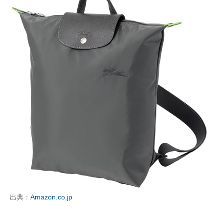
出典：
Amazon.co.jp