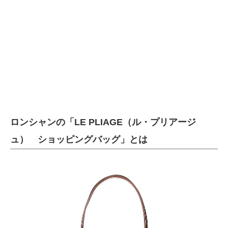
企業向けIT製品の総合サイト
IT製品の技術・比較・事例
製造業のIT導入・活用を支援
モノづくり技術者専門サイト
エレクトロニクス専門サイト
ロンシャンの「LE PLIAGE（ル・プリアージ
電子設計の基本と応用
ュ） ショッピングバッグ」とは
エネルギーの専門メディア
建設×テクノロジーの最前線
ちょっと気になるネットの話題