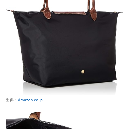
出典：
Amazon.co.jp