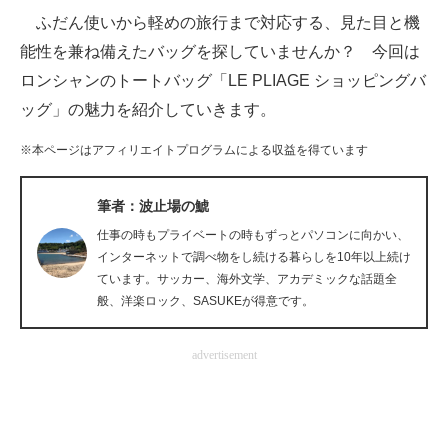
ふだん使いから軽めの旅行まで対応する、見た目と機
ITの今と未来を見通す
能性を兼ね備えたバッグを探していませんか？ 今回は
ロンシャンのトートバッグ「LE PLIAGE ショッピングバ
スマホと通信の最新トレンド
ッグ」の魅力を紹介していきます。
進化するPCとデバイスの未来
※本ページはアフィリエイトプログラムによる収益を得ています
好きが集まる 比べて選べる
筆者：波止場の鯱
ビジネスと働き方のヒント
仕事の時もプライベートの時もずっとパソコンに向かい、
AI活用のいまが分かる
インターネットで調べ物をし続ける暮らしを10年以上続け
ています。サッカー、海外文学、アカデミックな話題全
企業ITのトレンドを詳説
般、洋楽ロック、SASUKEが得意です。
経営リーダーのコミュニティ
advertisement
マーケ×ITの今がよく分かる
ITエンジニア向け専門サイト