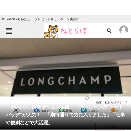
🎁 Switch 2もあたる！ プレゼントキャンペーン実施中！
ねとらぼメニュー
TOP
ニュース
エンタメ
クイズ
グルメ
地域
住まい
教育・育児
動物
リサーチ
バッグ
2025/08/30 13:00（公開）
画像：ねとらぼリサーチ
会員記事
「2泊ぐらい出来そうな大容量」 ロンシャンの“トート
X
Share
LINE
hatena
0
バッグ”が人気！ 「期待通りで気に入りました」「仕事
メディア
や観劇などで大活躍」
目次を表示
注目記事を集めた総合ページ