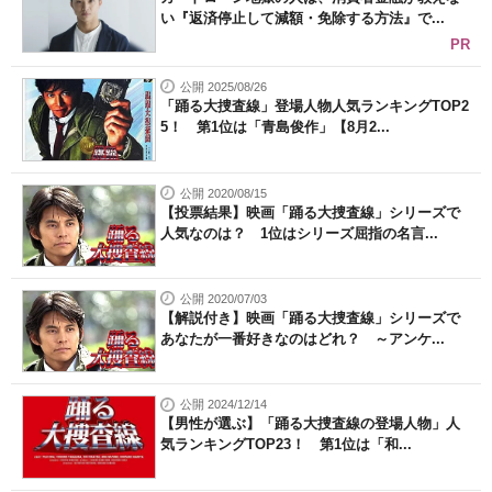
い『返済停止して減額・免除する方法』で...
PR
公開 2025/08/26
「踊る大捜査線」登場人物人気ランキングTOP2
5！ 第1位は「青島俊作」【8月2...
公開 2020/08/15
【投票結果】映画「踊る大捜査線」シリーズで
人気なのは？ 1位はシリーズ屈指の名言...
公開 2020/07/03
【解説付き】映画「踊る大捜査線」シリーズで
あなたが一番好きなのはどれ？ ～アンケ...
公開 2024/12/14
【男性が選ぶ】「踊る大捜査線の登場人物」人
気ランキングTOP23！ 第1位は「和...