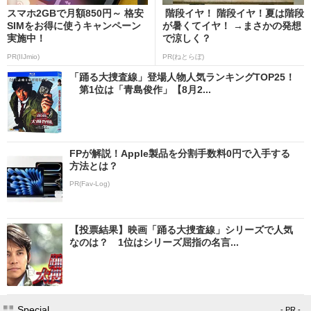
スマホ2GBで月額850円～ 格安
階段イヤ！ 階段イヤ！夏は階段
SIMをお得に使うキャンペーン
が暑くてイヤ！ →まさかの発想
実施中！
で涼しく？
PR(IIJmio)
PR(ねとらぼ)
「踊る大捜査線」登場人物人気ランキングTOP25！
第1位は「青島俊作」【8月2...
FPが解説！Apple製品を分割手数料0円で入手する
方法とは？
PR(Fav-Log)
【投票結果】映画「踊る大捜査線」シリーズで人気
なのは？ 1位はシリーズ屈指の名言...
Special
- PR -