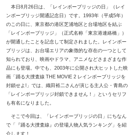
本日8月26日は、「レインボーブリッジの日」（レイ
ITの今と未来を見通す
ンボーブリッジ開通記念日）です。1993年（平成5年）
のこの日に、東京都の港区芝浦地区と台場地区を結ぶ
スマホと通信の最新トレンド
「レインボーブリッジ」（正式名称「東京港連絡橋」）
進化するPCとデバイスの未来
が開通したことを記念して制定されました。レインボー
ブリッジは、お台場エリアの象徴的な存在の一つとして
好きが集まる 比べて選べる
知られており、映画やドラマ、アニメなどさまざまな作
ビジネスと働き方のヒント
品にも登場。中でも、2003年に公開され大ヒットした映
画「踊る大捜査線 THE MOVIE 2 レインボーブリッジを
AI活用のいまが分かる
封鎖せよ!」では、織田裕二さんが演じる主人公・青島の
企業ITのトレンドを詳説
「レインボーブリッジ封鎖できません！」というセリフ
も有名になりました。
経営リーダーのコミュニティ
そこで今回は、「レインボーブリッジの日」にちなん
マーケ×ITの今がよく分かる
で「『踊る大捜査線』の登場人物人気ランキング」を紹
ITエンジニア向け専門サイト
介します！