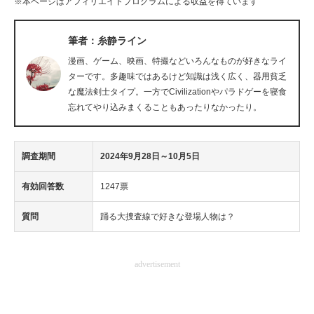
※本ページはアフィリエイトプログラムによる収益を得ています
筆者：糸静ライン
漫画、ゲーム、映画、特撮などいろんなものが好きなライ
ターです。多趣味ではあるけど知識は浅く広く、器用貧乏
な魔法剣士タイプ。一方でCivilizationやパラドゲーを寝食
忘れてやり込みまくることもあったりなかったり。
調査期間
2024年9月28日～10月5日
有効回答数
1247票
質問
踊る大捜査線で好きな登場人物は？
advertisement