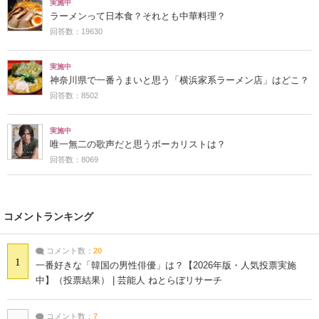
実施中
ラーメンって日本食？それとも中華料理？
回答数：19630
実施中
神奈川県で一番うまいと思う「横浜家系ラーメン店」はどこ？
回答数：8502
実施中
唯一無二の歌声だと思うボーカリストは？
回答数：8069
コメントランキング
コメント数：
20
1
一番好きな「韓国の男性俳優」は？【2026年版・人気投票実施
中】（投票結果） | 芸能人 ねとらぼリサーチ
コメント数：
7