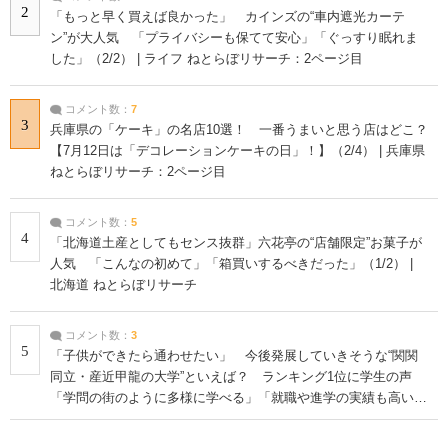
2
「もっと早く買えば良かった」 カインズの“車内遮光カーテ
ン”が大人気 「プライバシーも保てて安心」「ぐっすり眠れま
した」（2/2） | ライフ ねとらぼリサーチ：2ページ目
コメント数：
7
3
兵庫県の「ケーキ」の名店10選！ 一番うまいと思う店はどこ？
【7月12日は「デコレーションケーキの日」！】（2/4） | 兵庫県
ねとらぼリサーチ：2ページ目
コメント数：
5
4
「北海道土産としてもセンス抜群」六花亭の“店舗限定”お菓子が
人気 「こんなの初めて」「箱買いするべきだった」（1/2） |
北海道 ねとらぼリサーチ
コメント数：
3
5
「子供ができたら通わせたい」 今後発展していきそうな“関関
同立・産近甲龍の大学”といえば？ ランキング1位に学生の声
「学問の街のように多様に学べる」「就職や進学の実績も高い」
| 大学 ねとらぼリサーチ