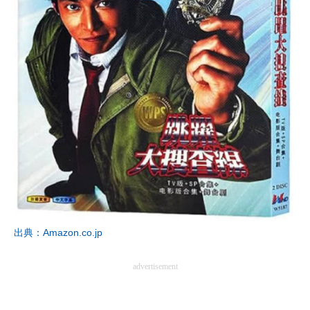
出典：Amazon.co.jp
advertisement