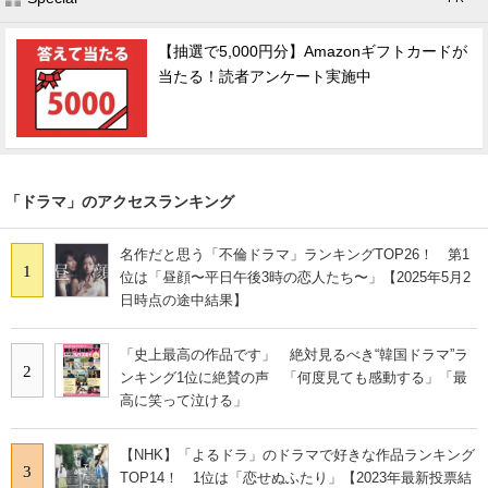
【抽選で5,000円分】Amazonギフトカードが
当たる！読者アンケート実施中
「ドラマ」のアクセスランキング
名作だと思う「不倫ドラマ」ランキングTOP26！ 第1
1
位は「昼顔〜平日午後3時の恋人たち〜」【2025年5月2
日時点の途中結果】
「史上最高の作品です」 絶対見るべき“韓国ドラマ”ラ
2
ンキング1位に絶賛の声 「何度見ても感動する」「最
高に笑って泣ける」
【NHK】「よるドラ」のドラマで好きな作品ランキング
3
TOP14！ 1位は「恋せぬふたり」【2023年最新投票結