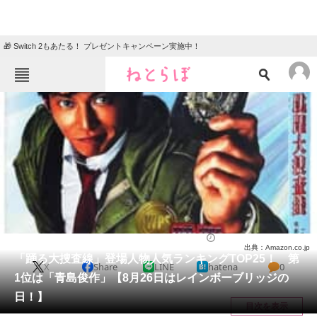
🎁 Switch 2もあたる！ プレゼントキャンペーン実施中！
ねとらぼメニュー
TOP
ニュース
エンタメ
クイズ
グルメ
地域
住まい
教育・育児
動物
リサーチ
ドラマ
2025/08/26 12:10（公開）
出典：Amazon.co.jp
会員記事
「踊る大捜査線」登場人物人気ランキングTOP25！ 第
X
Share
LINE
hatena
0
1位は「青島俊作」【8月26日はレインボーブリッジの
メディア
日！】
目次を表示
注目記事を集めた総合ページ