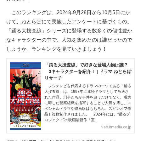
企業向けIT製品の総合サイト
このランキングは、2024年9月28日から10月5日にか
IT製品の技術・比較・事例
けて、ねとらぼにて実施したアンケートに基づくもの。
「踊る大捜査線」シリーズに登場する数多くの個性豊か
製造業のIT導入・活用を支援
なキャラクターの中で、人気を集めたのは誰だったので
モノづくり技術者専門サイト
しょうか。ランキングを見ていきましょう！
エレクトロニクス専門サイト
「踊る大捜査線」で好きな登場人物は誰？
3キャラクターを紹介！ | ドラマ ねとらぼ
電子設計の基本と応用
リサーチ
フジテレビを代表するドラマの一つである「踊る
エネルギーの専門メディア
大捜査線」は、1997年に連続ドラマとして放送さ
れた作品。刑事たちが事件を追うだけでなく、現実
建設×テクノロジーの最前線
に即した警察組織を描写することで人気を博し、ス
ペシャルドラマや映画版はもちろん、スピンオフ作
品も複数制作されました。 2024年には、“踊るプ
ちょっと気になるネットの話題
ロジェクト”の映画最新作「室…
nlab.itmedia.co.jp