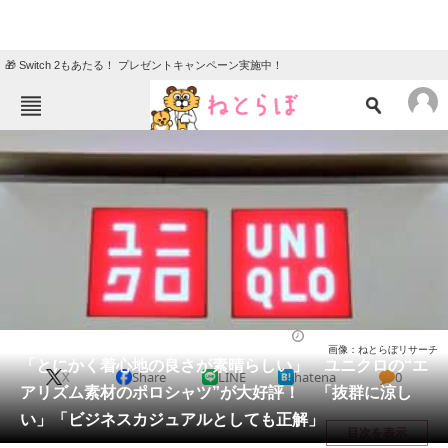
🎁 Switch 2もあたる！ プレゼントキャンペーン実施中！
ねとらぼメニュー
TOP
ニュース
エンタメ
クイズ
グルメ
地域
住まい
教育・育児
動物
リサーチ
ウェア
2025/09/01 11:50（公開）
画像：ねとらぼリサーチ
会員記事
「とにかく着心地の良さが素晴らしい」 ユニクロの“エ
X
Share
LINE
hatena
0
アリズム素材のポロシャツ”が大好評！ 「抜群に涼し
メディア
い」「ビジネスカジュアルとしても正解」
目次を表示
注目記事を集めた総合ページ