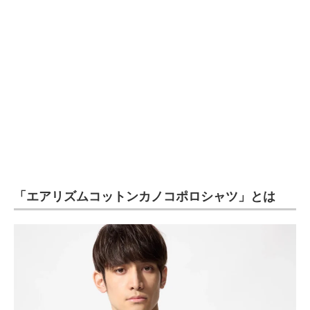
企業向けIT製品の総合サイト
IT製品の技術・比較・事例
製造業のIT導入・活用を支援
モノづくり技術者専門サイト
エレクトロニクス専門サイト
電子設計の基本と応用
「エアリズムコットンカノコポロシャツ」とは
エネルギーの専門メディア
建設×テクノロジーの最前線
ちょっと気になるネットの話題