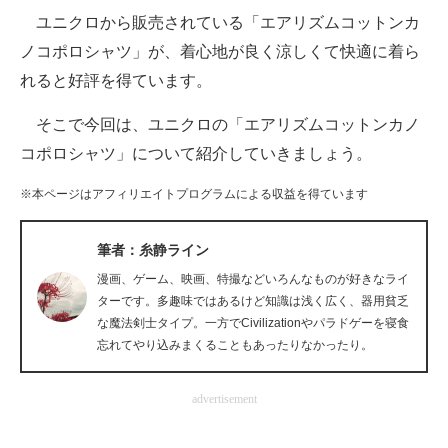
ユニクロから販売されている「エアリズムコットンカ
ITの今と未来を見通す
ノコポロシャツ」が、着心地が良く涼しくて快適に着ら
れると好評を得ています。
スマホと通信の最新トレンド
そこで今回は、ユニクロの「エアリズムコットンカノ
進化するPCとデバイスの未来
コポロシャツ」について紹介していきましょう。
好きが集まる 比べて選べる
※本ページはアフィリエイトプログラムによる収益を得ています
ビジネスと働き方のヒント
筆者：糸静ライン
AI活用のいまが分かる
漫画、ゲーム、映画、特撮などいろんなものが好きなライ
企業ITのトレンドを詳説
ターです。多趣味ではあるけど知識は浅く広く、器用貧乏
な魔法剣士タイプ。一方でCivilizationやパラドゲーを寝食
経営リーダーのコミュニティ
忘れてやり込みまくることもあったりなかったり。
マーケ×ITの今がよく分かる
advertisement
ITエンジニア向け専門サイト