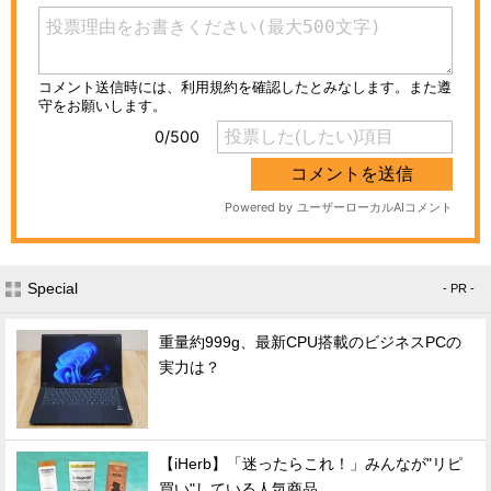
Special
- PR -
重量約999g、最新CPU搭載のビジネスPCの
実力は？
【iHerb】「迷ったらこれ！」みんなが"リピ
買い"している人気商品