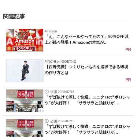
関連記事
Amazon
「え、こんなセールやってたの？」80％OFF以
上が続々登場！Amazonの本気が...
PR
FINCHI on GOETHE
【西野亮廣】つくりたいものを追求できる環境
の作り方とは
PR
公開 2025/07/15
「ずば抜けて涼しく快適」ユニクロの“ポロシャ
ツ”が大好評！ 「サラサラと肌触りが...
公開 2025/07/15
「ずば抜けて涼しく快適」ユニクロの“ポロシャ
ツ”が大好評！ 「サラサラと肌触りが...