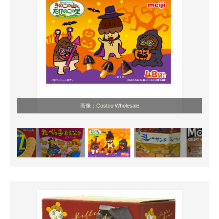
画像：Costco Wholesale