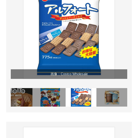
画像：Costco Wholesale