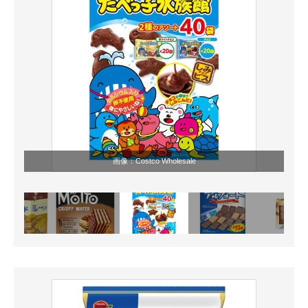
画像：Costco Wholesale