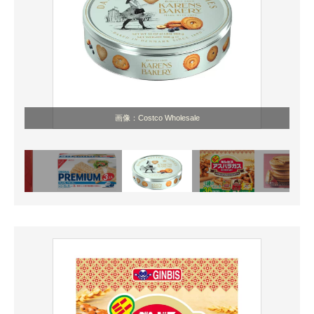
画像：Costco Wholesale