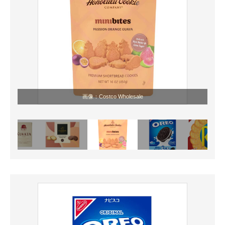
画像：Costco Wholesale