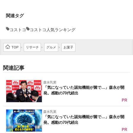
関連タグ
コストコ
コストコ人気ランキング
TOP
リサーチ
グルメ
お菓子
>
>
>
関連記事
森永乳業
「気になっていた認知機能が菌で…」森永が開
発。感動の70代続出
PR
森永乳業
「気になっていた認知機能が菌で…」森永が開
発。感動の70代続出
PR