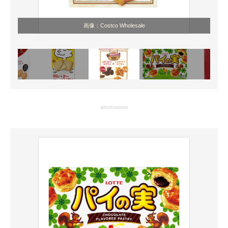
画像：Costco Wholesale
advertisement