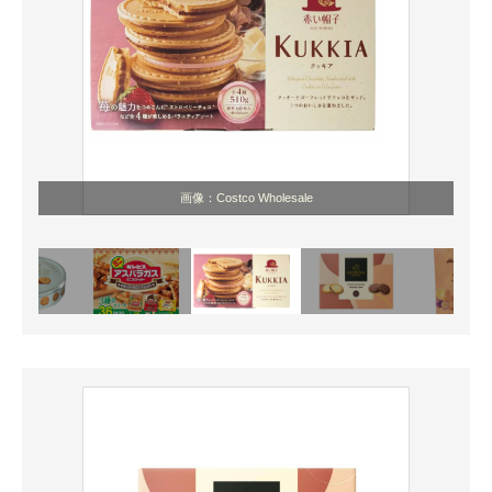
画像：Costco Wholesale