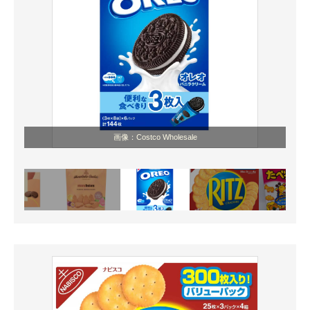
画像：Costco Wholesale