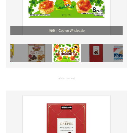
画像：Costco Wholesale
advertisement