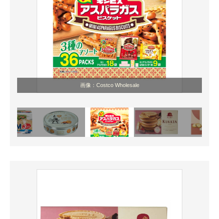
画像：Costco Wholesale