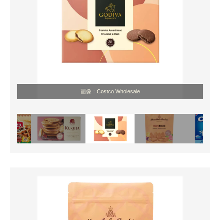
画像：Costco Wholesale