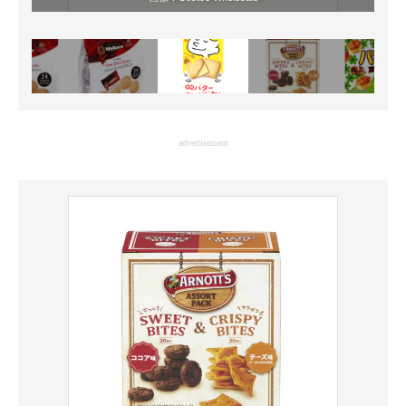
advertisement