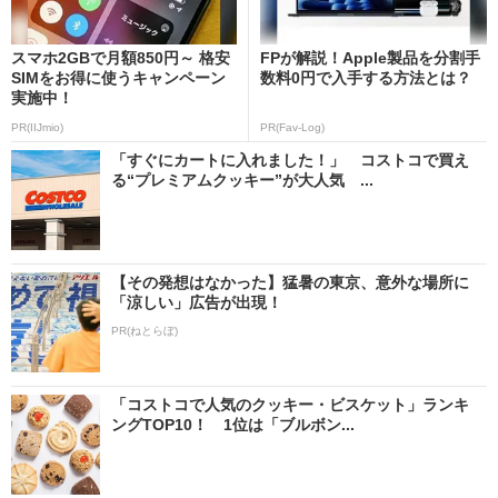
スマホ2GBで月額850円～ 格安
FPが解説！Apple製品を分割手
SIMをお得に使うキャンペーン
数料0円で入手する方法とは？
実施中！
PR(IIJmio)
PR(Fav-Log)
「すぐにカートに入れました！」 コストコで買え
る“プレミアムクッキー”が大人気 ...
【その発想はなかった】猛暑の東京、意外な場所に
「涼しい」広告が出現！
PR(ねとらぼ)
「コストコで人気のクッキー・ビスケット」ランキ
ングTOP10！ 1位は「ブルボン...