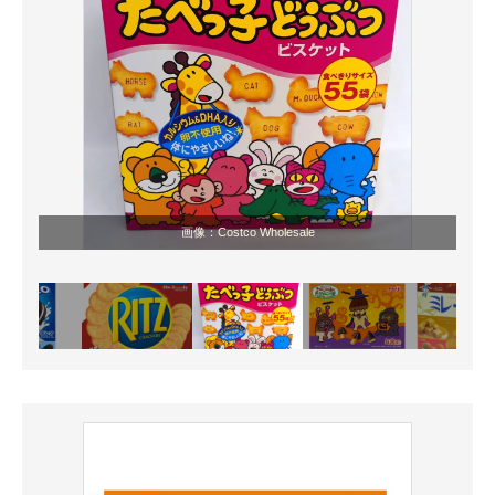
画像：Costco Wholesale