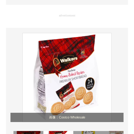
企業向けIT製品の総合サイト
advertisement
IT製品の技術・比較・事例
製造業のIT導入・活用を支援
モノづくり技術者専門サイト
エレクトロニクス専門サイト
電子設計の基本と応用
エネルギーの専門メディア
建設×テクノロジーの最前線
ちょっと気になるネットの話題
画像：Costco Wholesale