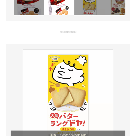
advertisement
画像：Costco Wholesale