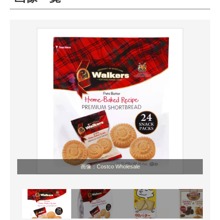
ITの今と未来を見通す
スマホと通信の最新トレンド
進化するPCとデバイスの未来
好きが集まる 比べて選べる
ビジネスと働き方のヒント
AI活用のいまが分かる
企業ITのトレンドを詳説
画像：Costco Wholesale
経営リーダーのコミュニティ
マーケ×ITの今がよく分かる
ITエンジニア向け専門サイト