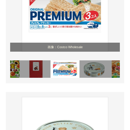
画像：Costco Wholesale