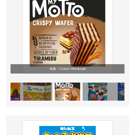
画像：Costco Wholesale