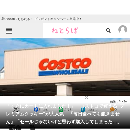
🎁 Switch 2もあたる！ プレゼントキャンペーン実施中！
ねとらぼメニュー
TOP
ニュース
エンタメ
クイズ
グルメ
地域
住まい
教育・育児
動物
リサーチ
お菓子
2025/09/05 19:30（公開）
画像：PIXTA
会員記事
「すぐにカートに入れました！」 コストコで買える“プ
X
Share
LINE
hatena
0
レミアムクッキー”が大人気 「毎日食べても飽きませ
メディア
ん」「セールじゃないけど思わず購入してしまった…」
画像一覧
注目記事を集めた総合ページ