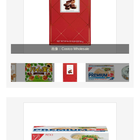
画像：Costco Wholesale