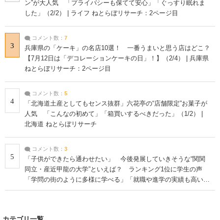
ン”が大人気 「プライバシーも保てて安心」「ぐっすり眠れま
した」（2/2） | ライフ ねとらぼリサーチ：2ページ目
コメント数：
7
3
兵庫県の「ケーキ」の名店10選！ 一番うまいと思う店はどこ？
【7月12日は「デコレーションケーキの日」！】（2/4） | 兵庫県
ねとらぼリサーチ：2ページ目
コメント数：
5
4
「北海道土産としてもセンス抜群」六花亭の“店舗限定”お菓子が
人気 「こんなの初めて」「箱買いするべきだった」（1/2） |
北海道 ねとらぼリサーチ
コメント数：
3
5
「子供ができたら通わせたい」 今後発展していきそうな“関関
同立・産近甲龍の大学”といえば？ ランキング1位に学生の声
「学問の街のように多様に学べる」「就職や進学の実績も高い」
| 大学 ねとらぼリサーチ
カテゴリ一覧