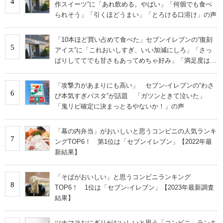
4
作スイーツ”に「あれ飲める。やばい」「何個でも食べ
られそう」「引くほどうまい」「とろける口溶け」の声
「10本ほど買い占めて食べた」セブンイレブンの“復刻
5
アイス”に「これおいしすぎ、いい加減にしろ」「さっ
ぱりしててでも甘さもあってめちゃ好み」「満足度は個
人的にピカイチ」の声
「攻撃力があまりにも高い」 セブン-イレブンの“わさ
6
び本気すぎパスタ”が話題 「ガツンときて泣いた」
「鬼リピ確定に決まっとるやないか！」の声
「幕の内弁当」がおいしいと思うコンビニの人気ランキ
7
ングTOP6！ 第1位は「セブンイレブン」【2022年最
新結果】
「そばがおいしい」と思うコンビニランキング
8
TOP6！ 1位は「セブン-イレブン」【2023年最新調査
結果】
ツナマヨおにぎりがおいしいと思う「コンビニ」ランキ