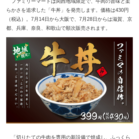
ファミリーマートは関西地域限定で、牛肉の旨味と柔
らかさを追求した「牛丼」を発売します。価格は430円
ITの今と未来を見通す
（税込）。7月14日から大阪で、7月28日からは滋賀、京
スマホと通信の最新トレンド
都、兵庫、奈良、和歌山で順次販売されます。
進化するPCとデバイスの未来
好きが集まる 比べて選べる
ビジネスと働き方のヒント
AI活用のいまが分かる
企業ITのトレンドを詳説
経営リーダーのコミュニティ
マーケ×ITの今がよく分かる
ITエンジニア向け専門サイト
「切りたての牛肉を専用の新設備で焼成し、ふっくら