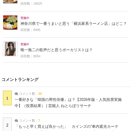
回答数：19625
実施中
神奈川県で一番うまいと思う「横浜家系ラーメン店」はどこ？
回答数：8495
実施中
唯一無二の歌声だと思うボーカリストは？
回答数：8054
コメントランキング
コメント数：
20
1
一番好きな「韓国の男性俳優」は？【2026年版・人気投票実施
中】（投票結果） | 芸能人 ねとらぼリサーチ
コメント数：
7
2
「もっと早く買えば良かった」 カインズの“車内遮光カーテ