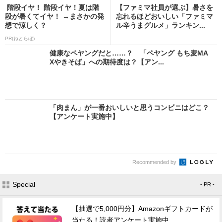
階段イヤ！ 階段イヤ！夏は階
【ファミマ社員が選ぶ】暑さを
段が暑くてイヤ！ →まさかの発
忘れるほどおいしい「ファミマ
想で涼しく？
ル辛うまグルメ」ランキン...
PR(ねとらぼ)
健康なペヤングだと……？ 「ペヤング もち麦MA
Xやきそば」への期待度は？【アン...
「肉まん」が一番おいしいと思うコンビニはどこ？
【アンケート実施中】
Recommended by
Special
- PR -
【抽選で5,000円分】Amazonギフトカードが
当たる！読者アンケート実施中