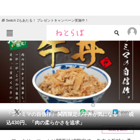
🎁 Switch 2もあたる！ プレゼントキャンペーン実施中！
ねとらぼメニュー
TOP
ニュース
エンタメ
クイズ
グルメ
地域
住まい
教育・育児
動物
リサーチ
コンビニ飯
2020/07/13 20:05（公開）
X
Share
LINE
hatena
会員記事
「ファミマの自信作」 関西限定の牛丼が気になる！ 税
込430円、「肉の柔らかさを追求」
メディア
目次を表示
注目記事を集めた総合ページ