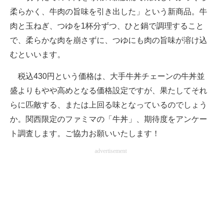
柔らかく、牛肉の旨味を引き出した」という新商品。牛
企業向けIT製品の総合サイト
肉と玉ねぎ、つゆを1杯分ずつ、ひと鍋で調理すること
IT製品の技術・比較・事例
で、柔らかな肉を崩さずに、つゆにも肉の旨味が溶け込
むといいます。
製造業のIT導入・活用を支援
モノづくり技術者専門サイト
税込430円という価格は、大手牛丼チェーンの牛丼並
盛よりもやや高めとなる価格設定ですが、果たしてそれ
エレクトロニクス専門サイト
らに匹敵する、または上回る味となっているのでしょう
電子設計の基本と応用
か。関西限定のファミマの「牛丼」、期待度をアンケー
ト調査します。ご協力お願いいたします！
エネルギーの専門メディア
advertisement
建設×テクノロジーの最前線
ちょっと気になるネットの話題