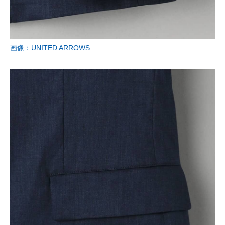
画像：UNITED ARROWS