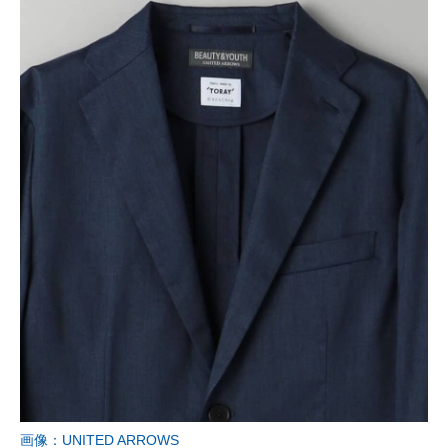
画像：UNITED ARROWS