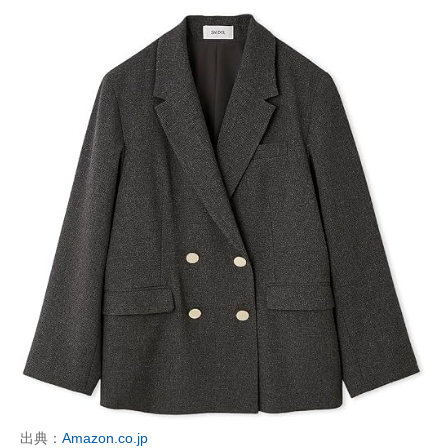
出典：
Amazon.co.jp