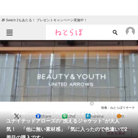
🎁 Switch 2もあたる！ プレゼントキャンペーン実施中！
ねとらぼメニュー
TOP
ニュース
エンタメ
クイズ
グルメ
地域
住まい
教育・育児
動物
リサーチ
ファッション
2025/09/12 17:20（公開）
画像：ねとらぼリサーチ
会員記事
「気温差の大きいこの時期にはちょうどいいアイテム」
X
Share
LINE
hatena
0
ユナイテッドアローズの“洗えるジャケット”が大人
メディア
気！ 「他に無い素材感」「気に入ったので色違いで2
目次を表示
着目の購入です」
注目記事を集めた総合ページ