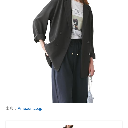
出典：
Amazon.co.jp