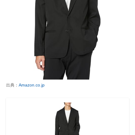
出典：
Amazon.co.jp