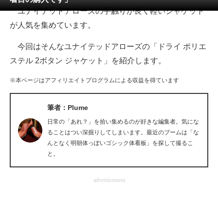
ユナイテッドアローズの手触りが良く軽いジャケット
ITの今と未来を見通す
が人気を集めています。
スマホと通信の最新トレンド
今回はそんなユナイテッドアローズの「ドライ ポリエ
ステル 2ボタン ジャケット」を紹介します。
進化するPCとデバイスの未来
※本ページはアフィリエイトプログラムによる収益を得ています
好きが集まる 比べて選べる
ビジネスと働き方のヒント
筆者：Plume
日常の「あれ？」を拾い集めるのが好きな編集者。気にな
AI活用のいまが分かる
ることはつい深掘りしてしまいます。最近のブームは「な
んとなく明朝体っぽいゴシック体看板」を探して撮るこ
企業ITのトレンドを詳説
と。
経営リーダーのコミュニティ
advertisement
マーケ×ITの今がよく分かる
ITエンジニア向け専門サイト