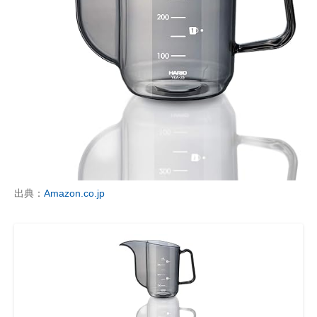
出典：
Amazon.co.jp