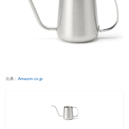
出典：
Amazon.co.jp