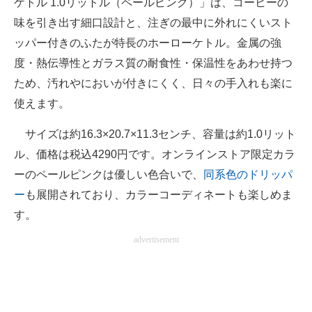
ケトル 1.0リットル（ペールピンク）」は、コーヒーの
味を引き出す細口設計と、注ぎの最中に外れにくいスト
ッパー付きのふたが特長のホーローケトル。金属の強
度・熱伝導性とガラス質の耐食性・保温性をあわせ持つ
ため、汚れやにおいが付きにくく、日々の手入れも楽に
使えます。
サイズは約16.3×20.7×11.3センチ、容量は約1.0リット
ル、価格は税込4290円です。オンラインストア限定カラ
ーのペールピンクは優しい色合いで、
同系色のドリッパ
ー
も展開されており、カラーコーディネートも楽しめま
す。
advertisement