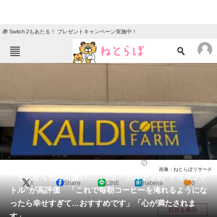
🎁 Switch 2もあたる！ プレゼントキャンペーン実施中！
ねとらぼメニュー
TOP
ニュース
エンタメ
クイズ
グルメ
地域
住まい
教育・育児
動物
リサーチ
飲み物
2025/09/21 15:20（公開）
画像：ねとらぼリサーチ
会員記事
「とにかく色が可愛い……！」 カルディの“ドリップケ
X
Share
LINE
hatena
0
トル”が高評価 「これで毎朝コーヒーを淹れるようにな
メディア
ったら幸せすぎて…おすすめです」「心が満たされま
目次を表示
す」
注目記事を集めた総合ページ