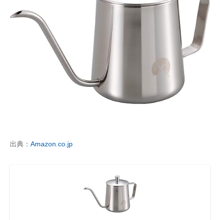
出典：
Amazon.co.jp