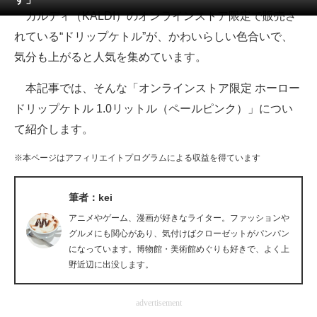
カルディ（KALDI）のオンラインストア限定で販売さ
ITの今と未来を見通す
れている“ドリップケトル”が、かわいらしい色合いで、
気分も上がると人気を集めています。
スマホと通信の最新トレンド
本記事では、そんな「オンラインストア限定 ホーロー
進化するPCとデバイスの未来
ドリップケトル 1.0リットル（ペールピンク）」につい
好きが集まる 比べて選べる
て紹介します。
ビジネスと働き方のヒント
※本ページはアフィリエイトプログラムによる収益を得ています
AI活用のいまが分かる
筆者：kei
企業ITのトレンドを詳説
アニメやゲーム、漫画が好きなライター。ファッションや
グルメにも関心があり、気付けばクローゼットがパンパン
経営リーダーのコミュニティ
になっています。博物館・美術館めぐりも好きで、よく上
野近辺に出没します。
マーケ×ITの今がよく分かる
advertisement
ITエンジニア向け専門サイト