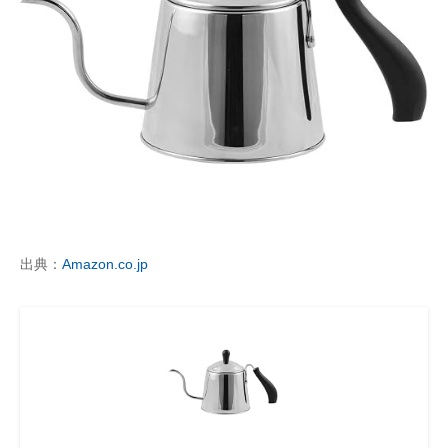
出典：
Amazon.co.jp