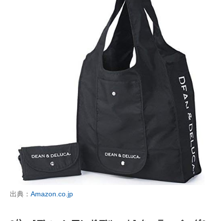
出典：
Amazon.co.jp