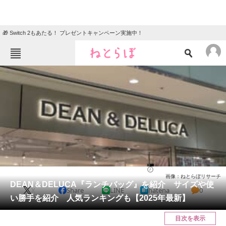
🎁 Switch 2もあたる！ プレゼントキャンペーン実施中！
ねとらぼメニュー
TOP
ニュース
エンタメ
クイズ
グルメ
地域
住まい
教育・育児
動物
リサーチ
バッグ
2025/09/19 17:20（公開）
画像：ねとらぼリサーチ
会員記事
DEAN＆DELUCA『ランチバッグ』を紹介 サイズや使
X
Share
LINE
hatena
0
い勝手を紹介 人気ランキングも【2025年最新】
メディア
目次を表示
注目記事を集めた総合ページ