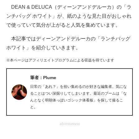
DEAN & DELUCA（ディーンアンドデルーカ）の「ラ
ITの今と未来を見通す
ンチバッグ ホワイト」が、紙のような見た目がおしゃれ
で使っていて気分が上がると人気を集めています。
スマホと通信の最新トレンド
本記事ではディーンアンドデルーカの「ランチバッグ
進化するPCとデバイスの未来
ホワイト」を紹介していきます。
好きが集まる 比べて選べる
※本ページはアフィリエイトプログラムによる収益を得ています
ビジネスと働き方のヒント
筆者：Plume
AI活用のいまが分かる
日常の「あれ？」を拾い集めるのが好きな編集者。気にな
企業ITのトレンドを詳説
ることはつい深掘りしてしまいます。最近のブームは「な
んとなく明朝体っぽいゴシック体看板」を探して撮るこ
経営リーダーのコミュニティ
と。
マーケ×ITの今がよく分かる
advertisement
ITエンジニア向け専門サイト