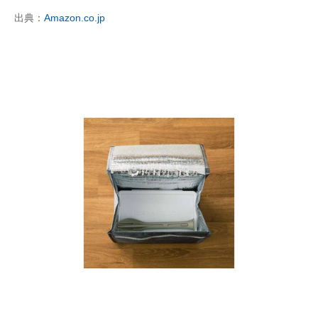
出典：
Amazon.co.jp