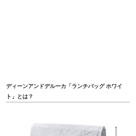
企業向けIT製品の総合サイト
IT製品の技術・比較・事例
製造業のIT導入・活用を支援
モノづくり技術者専門サイト
エレクトロニクス専門サイト
電子設計の基本と応用
ディーンアンドデルーカ「ランチバッグ ホワイ
エネルギーの専門メディア
ト」とは？
建設×テクノロジーの最前線
ちょっと気になるネットの話題