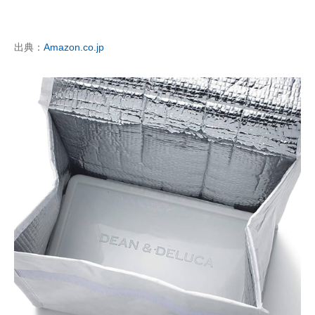
出典：
Amazon.co.jp