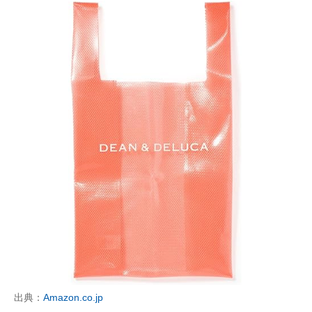
出典：
Amazon.co.jp