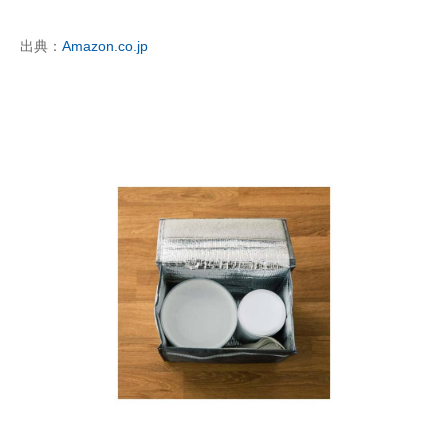
出典：
Amazon.co.jp