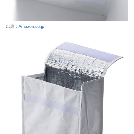
出典：
Amazon.co.jp