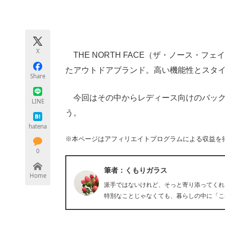
モノづくり技術者専門サイト
エレクトロ
X
THE NORTH FACE（ザ・ノース・フ
ちょっと気になるネットの話題
たアウトドアブランド。高い機能性とスタ
Share
今回はその中からレディース向けのバック
LINE
う。
hatena
※本ページはアフィリエイトプログラムによる収益を
0
筆者：くもりガラス
Home
派手ではないけれど、そっと寄り添ってくれ
特別なことじゃなくても、暮らしの中に「こ