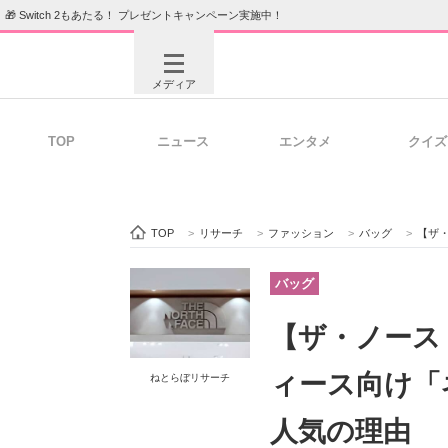
🎁 Switch 2もあたる！ プレゼントキャンペーン実施中！
メディア
TOP
ニュース
エンタメ
クイズ
注目記事を集めた総合ページ
ITの今
TOP
>
リサーチ
>
ファッション
>
バッグ
>
【ザ・
ビジネスと働き方のヒント
AI活用
バッグ
【ザ・ノース
ITエンジニア向け専門サイト
企業向けI
ィース向け「
ねとらぼリサーチ
人気の理由