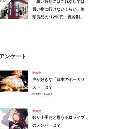
「暑い時期にはこれなしでは
すさ」
買い物に行けないくらい」無
印良品の“1290円・保冷剤ポ
ケット付きバッグ”が好評
「家族の人数分を購入」
「100均よりしっかり」
アンケート
実施中
声が好きな「日本のボーカリ
スト」は？
回答数：49461
実施中
歌が上手だと思うホロライブ
のメンバーは？