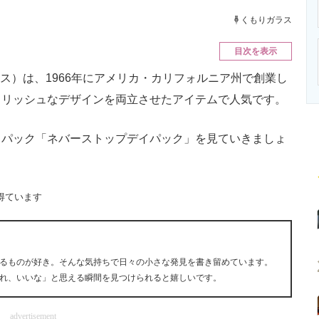
ニクス専門サイト
電子設計の基本と応用
エネルギーの専
くもりガラス
目次を表示
ェイス）は、1966年にアメリカ・カリフォルニア州で創業し
イリッシュなデザインを両立させたアイテムで人気です。
パック「ネバーストップデイパック」を見ていきましょ
得ています
るものが好き。そんな気持ちで日々の小さな発見を書き留めています。
れ、いいな」と思える瞬間を見つけられると嬉しいです。
advertisement