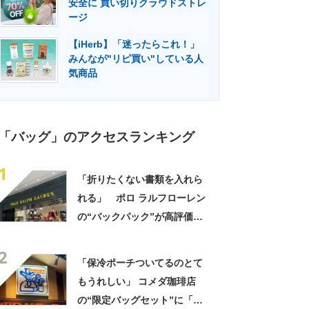
安全に 買い切りクラウドストレ
門メディア
建設×テクノロジーの最前線
ージ
【iHerb】「迷ったらこれ！」
みんなが"リピ買い"している人
気商品
「バッグ」のアクセスランキング
1
「折りたくない書類を入れら
れる」 ポロ ラルフローレン
の“バックパック”が高評価
「ポケットも多いので使いや
2
すい」「シンプルなデザイン
「保冷ポーチついてるのとて
でとてもオシャレ」
もうれしい」 コメダ珈琲店
の“限定バッグセット”に「ペ