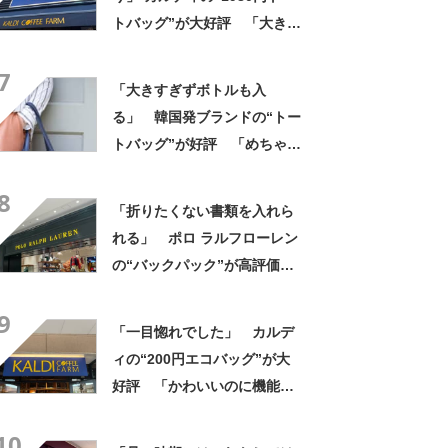
トバッグ”が大好評 「大きさ
と形、デザインが神がかって
7
る」「お弁当箱などを入れて
「大きすぎずボトルも入
も余裕」
る」 韓国発ブランドの“トー
トバッグ”が好評 「めちゃく
ちゃかわいい」「高級感もあ
8
る」
「折りたくない書類を入れら
れる」 ポロ ラルフローレン
の“バックパック”が高評価
「ポケットも多いので使いや
9
すい」「シンプルなデザイン
「一目惚れでした」 カルデ
でとてもオシャレ」
ィの“200円エコバッグ”が大
好評 「かわいいのに機能
的」「荷物もたっぷり入る」
10
「200円とは思えない使いや