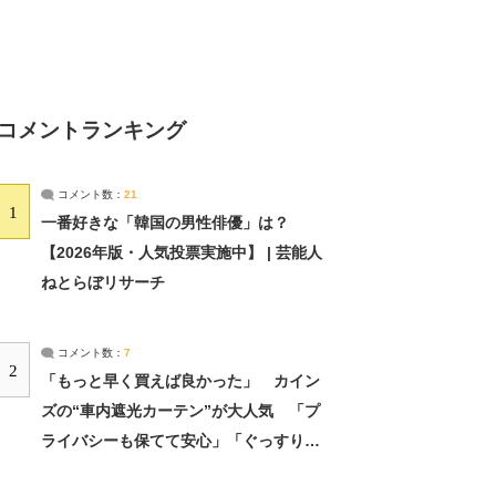
コメントランキング
コメント数：
21
1
一番好きな「韓国の男性俳優」は？
【2026年版・人気投票実施中】 | 芸能人
ねとらぼリサーチ
コメント数：
7
2
「もっと早く買えば良かった」 カイン
ズの“車内遮光カーテン”が大人気 「プ
ライバシーも保てて安心」「ぐっすり眠
れました」（2/2） | ライフ ねとらぼリ