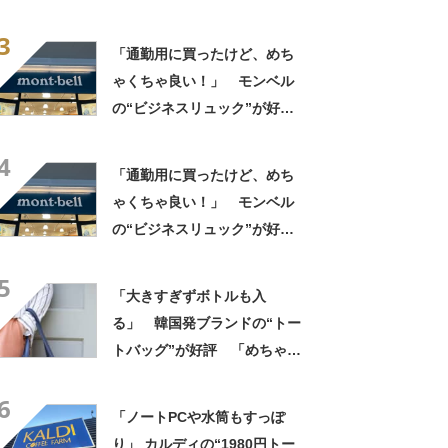
ットボトルを2本突っ込んで出
3
かける」「アイス買って持ち
「通勤用に買ったけど、めち
帰りやすそう」の声
ゃくちゃ良い！」 モンベル
の“ビジネスリュック”が好
評 「615グラムで軽い」
4
「たくさん入る」「満員電車
「通勤用に買ったけど、めち
に乗りやすくなった」
ゃくちゃ良い！」 モンベル
の“ビジネスリュック”が好
評 「615グラムで軽い」
5
「たくさん入る」「満員電車
「大きすぎずボトルも入
に乗りやすくなった」
る」 韓国発ブランドの“トー
トバッグ”が好評 「めちゃく
ちゃかわいい」「高級感もあ
6
る」
「ノートPCや水筒もすっぽ
り」 カルディの“1980円トー