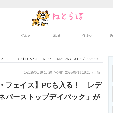
グルメ
地域
住まい
と未来を見通す
スマホと通信の最新トレンド
進化するPCとデ
ノース・フェイス】PCも入る！ レディース向け「ネバーストップデイパック」が人気の理由
のいまが分かる
企業ITのトレンドを詳説
経営リーダーの
2025/09/19 19:20（公開）
2025/09/19 19:20（更新）
・フェイス】PCも入る！ レデ
T製品の総合サイト
IT製品の技術・比較・事例
製造業のIT導入
ネバーストップデイパック」が