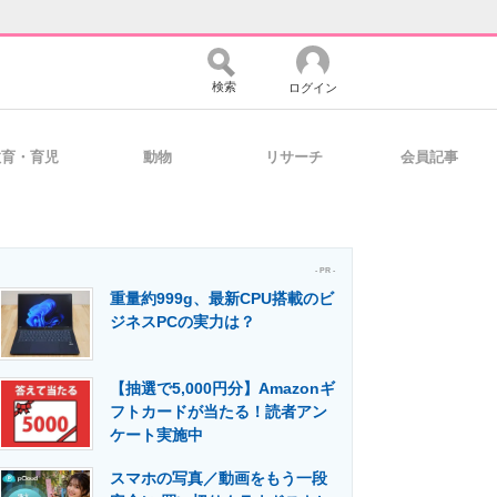
検索
ログイン
教育・育児
動物
リサーチ
会員記事
バイスの未来
好きが集まる 比べて選べる
- PR -
重量約999g、最新CPU搭載のビ
コミュニティ
マーケ×ITの今がよく分かる
ジネスPCの実力は？
【抽選で5,000円分】Amazonギ
・活用を支援
フトカードが当たる！読者アン
ケート実施中
スマホの写真／動画をもう一段