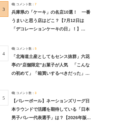
サーチ：2ページ目
コメント数：
7
3
兵庫県の「ケーキ」の名店10選！ 一番
うまいと思う店はどこ？【7月12日は
「デコレーションケーキの日」！】
（2/4） | 兵庫県 ねとらぼリサーチ：2ペ
ージ目
コメント数：
5
4
「北海道土産としてもセンス抜群」六花
亭の“店舗限定”お菓子が人気 「こんな
の初めて」「箱買いするべきだった」
（1/2） | 北海道 ねとらぼリサーチ
コメント数：
3
5
【バレーボール】ネーションズリーグ日
本ラウンドで活躍を期待している「日本
男子バレー代表選手」は？【2026年版・
人気投票実施中】（投票結果） | スポー
ツ ねとらぼリサーチ