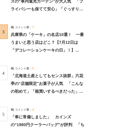
ズの“車内遮光カーテン”が大人気 「プ
ライバシーも保てて安心」「ぐっすり眠
れました」（2/2） | ライフ ねとらぼリ
サーチ：2ページ目
コメント数：
7
3
兵庫県の「ケーキ」の名店10選！ 一番
うまいと思う店はどこ？【7月12日は
「デコレーションケーキの日」！】
（2/4） | 兵庫県 ねとらぼリサーチ：2ペ
ージ目
コメント数：
5
4
「北海道土産としてもセンス抜群」六花
亭の“店舗限定”お菓子が人気 「こんな
の初めて」「箱買いするべきだった」
（1/2） | 北海道 ねとらぼリサーチ
コメント数：
4
5
「車に常備しました」 カインズ
の“1980円クーラーバッグ”が評判 「ち