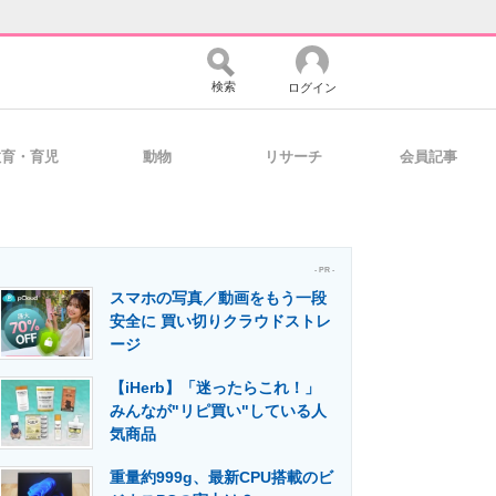
検索
ログイン
教育・育児
動物
リサーチ
会員記事
バイスの未来
好きが集まる 比べて選べる
- PR -
スマホの写真／動画をもう一段
コミュニティ
マーケ×ITの今がよく分かる
安全に 買い切りクラウドストレ
ージ
【iHerb】「迷ったらこれ！」
・活用を支援
みんなが"リピ買い"している人
気商品
重量約999g、最新CPU搭載のビ