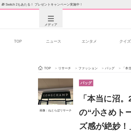
🎁 Switch 2もあたる！ プレゼントキャンペーン実施中！
メディア
TOP
ニュース
エンタメ
クイズ
注目記事を集めた総合ページ
ITの今
TOP
>
リサーチ
>
ファッション
>
バッグ
>
「本当に
ビジネスと働き方のヒント
AI活用
バッグ
「本当に沼。
ITエンジニア向け専門サイト
企業向けI
の“小さめト
画像：ねとらぼリサーチ
ズ感が絶妙！