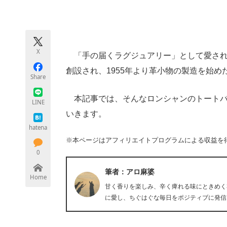
モノづくり技術者専門サイト
エレクトロ
X
「手の届くラグジュアリー」として愛されてい
ちょっと気になるネットの話題
創設され、1955年より革小物の製造を始
Share
本記事では、そんなロンシャンのトートバ
LINE
いきます。
hatena
※本ページはアフィリエイトプログラムによる収益を
0
筆者：アロ麻婆
Home
甘く香りを楽しみ、辛く痺れる味にときめく
に愛し、ちぐはぐな毎日をポジティブに発信