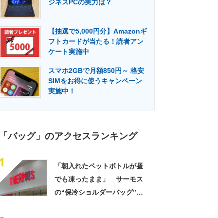
ジネスPCの実力は？
門メディア
建設×テクノロジーの最前線
【抽選で5,000円分】Amazonギ
フトカードが当たる！読者アン
ケート実施中
スマホ2GBで月額850円～ 格安
SIMをお得に使うキャンペーン
実施中！
「バッグ」のアクセスランキング
1
「朝入れたペットボトルが昼
でも凍ったまま」 サーモス
の“保冷ショルダーバッグ”が
大好評 「保冷バッグっぽく