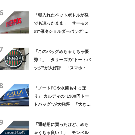
評 「615グラムで軽い」
6
「たくさん入る」「満員電車
「朝入れたペットボトルが昼
に乗りやすくなった」
でも凍ったまま」 サーモス
の“保冷ショルダーバッグ”が
大好評 「保冷バッグっぽく
7
ない」「猛暑でもスマホが熱
「このバッグめちゃくちゃ優
くならない」
秀！」 タリーズの“トートバ
ッグ”が大好評 「スマホ・財
布・本・飲み物などが入る」
8
「タンブラー入れられるポケ
「ノートPCや水筒もすっぽ
ットもある」
り」 カルディの“1980円トー
トバッグ”が大好評 「大きさ
と形、デザインが神がかって
9
る」「お弁当箱などを入れて
「通勤用に買ったけど、めち
も余裕」
ゃくちゃ良い！」 モンベル