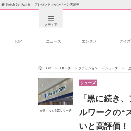
🎁 Switch 2もあたる！ プレゼントキャンペーン実施中！
メディア
TOP
ニュース
エンタメ
クイズ
注目記事を集めた総合ページ
ITの今
TOP
>
リサーチ
>
ファッション
>
シューズ
>
「黒に
ビジネスと働き方のヒント
AI活用
シューズ
「黒に続き、
ITエンジニア向け専門サイト
企業向けI
ルワークの“
画像：ねとらぼリサーチ
いと高評価！