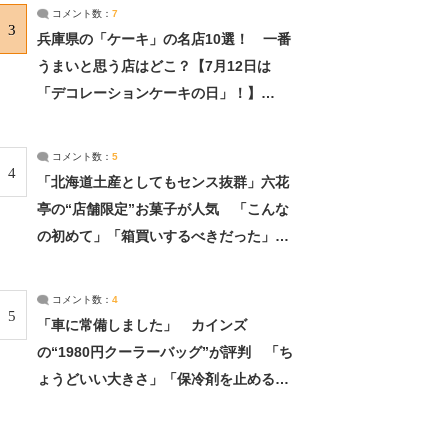
サーチ：2ページ目
コメント数：
7
3
兵庫県の「ケーキ」の名店10選！ 一番
うまいと思う店はどこ？【7月12日は
「デコレーションケーキの日」！】
（2/4） | 兵庫県 ねとらぼリサーチ：2ペ
ージ目
コメント数：
5
4
「北海道土産としてもセンス抜群」六花
亭の“店舗限定”お菓子が人気 「こんな
の初めて」「箱買いするべきだった」
（1/2） | 北海道 ねとらぼリサーチ
コメント数：
4
5
「車に常備しました」 カインズ
の“1980円クーラーバッグ”が評判 「ち
ょうどいい大きさ」「保冷剤を止めるベ
ルトが良い」（1/5） | ライフ ねとらぼ
リサーチ