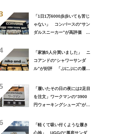
ー”が人気 「かわいくて履き
3
心地バツグン」「色違いも欲
「1日1万6000歩歩いても苦じ
しくなりました」
ゃない」 コンバースの“サン
ダルスニーカー”が高評価
「今まで履いてきた厚底の中
4
で1番軽い」「身長盛れる」
「家族5人分買いました」 ニ
コアンドの“シャワーサンダ
ル”が好評 「ぷにぷにの履き
心地が最高」「これで1日過ご
5
しても疲れ知らず！」「ロゴ
「履いたその日の夜には2足目
が大きくて超かわいい」の声
を注文」ワークマンの“3900
円ウォーキングシューズ”が好
評 「地面の感覚がそのまま
6
伝わってきて感動」「普段履
「軽くて吸い付くような履き
きで1番使っています」
心地」 UGGの“厚底サンダ