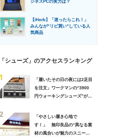
ジネスPCの実力は？
門メディア
建設×テクノロジーの最前線
【iHerb】「迷ったらこれ！」
みんなが"リピ買い"している人
気商品
「シューズ」のアクセスランキング
1
「履いたその日の夜には2足目
を注文」ワークマンの“3900
円ウォーキングシューズ”が好
評 「地面の感覚がそのまま
2
伝わってきて感動」「普段履
「やさしい履き心地で
きで1番使っています」
す！」 無印良品の“異なる素
材の風合いが魅力のスニーカ