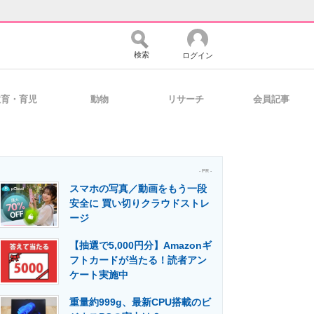
検索
ログイン
教育・育児
動物
リサーチ
会員記事
バイスの未来
好きが集まる 比べて選べる
- PR -
スマホの写真／動画をもう一段
コミュニティ
マーケ×ITの今がよく分かる
安全に 買い切りクラウドストレ
ージ
【抽選で5,000円分】Amazonギ
・活用を支援
フトカードが当たる！読者アン
ケート実施中
重量約999g、最新CPU搭載のビ