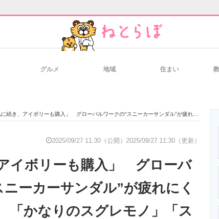
グルメ
地域
住まい
と未来を見通す
スマホと通信の最新トレンド
進化するPCとデ
続き、アイボリーも購入」 グローバルワークの“スニーカーサンダル”が疲れにくいと高評価！ 「かなりのスグレモノ」「スニーカーより履きやすいと感じる」
のいまが分かる
企業ITのトレンドを詳説
経営リーダーの
2025/09/27 11:30（公開）
2025/09/27 11:30（更新）
アイボリーも購入」 グローバ
T製品の総合サイト
IT製品の技術・比較・事例
製造業のIT導入
スニーカーサンダル”が疲れにく
 「かなりのスグレモノ」「ス