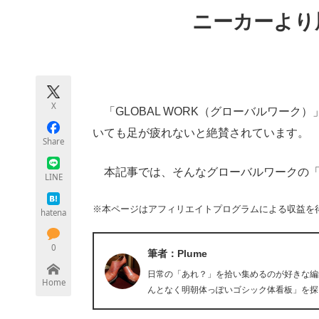
モノづくり技術者専門サイト
エレクトロ
ニーカーより
ちょっと気になるネットの話題
X
「GLOBAL WORK（グローバルワーク
いても足が疲れないと絶賛されています。
Share
本記事では、そんなグローバルワークの「
LINE
※本ページはアフィリエイトプログラムによる収益を
hatena
0
筆者：Plume
日常の「あれ？」を拾い集めるのが好きな編
Home
んとなく明朝体っぽいゴシック体看板」を探