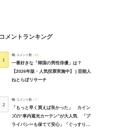
コメントランキング
コメント数：
21
1
一番好きな「韓国の男性俳優」は？
【2026年版・人気投票実施中】 | 芸能人
ねとらぼリサーチ
コメント数：
7
2
「もっと早く買えば良かった」 カイン
ズの“車内遮光カーテン”が大人気 「プ
ライバシーも保てて安心」「ぐっすり眠
れました」（2/2） | ライフ ねとらぼリ