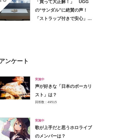
「買って大正解！」 UGG
の“サンダル”に絶賛の声！
「ストラップ付きで安心」
「落ち着いたきれいな色」
アンケート
実施中
声が好きな「日本のボーカリ
スト」は？
回答数：49515
実施中
歌が上手だと思うホロライブ
のメンバーは？