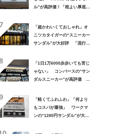
ル”が高評価！「程よい厚底
感」「色違いも欲しい」
7
「超かわいくておしゃれ」オ
ニツカタイガーの“スニーカー
サンダル”が大好評 「流行り
すぎないでほしい」「最高の
8
スニサン」「高級感も◎」
「1日1万6000歩歩いても苦じ
「フェス用に購入」
ゃない」 コンバースの“サン
ダルスニーカー”が高評価
「今まで履いてきた厚底の中
9
で1番軽い」「身長盛れる」
「軽くてふわふわ」「何より
もコスパが最強」 ワークマ
ンの“1280円サンダル”が大人
気 「歩くのも走るのも良い
10
感じ」「足が疲れない」