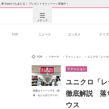
🎁 Switch 2もあたる！ プレゼントキャンペーン実施中！
メディア
TOP
ニュース
エンタメ
クイズ
注目記事を集めた総合ページ
ITの今
TOP
>
リサーチ
>
ファッション
>
ユニクロ「レーヨ
ビジネスと働き方のヒント
AI活用
ファッション
ユニクロ「レ
ITエンジニア向け専門サイト
企業向けI
画像はイメージです（画
徹底解説 落
像：ねとらぼリサーチ）
ウス