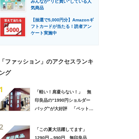
みんなが"リピ買い"している人
門メディア
建設×テクノロジーの最前線
気商品
【抽選で5,000円分】Amazonギ
フトカードが当たる！読者アン
ケート実施中
「ファッション」のアクセスランキ
ング
1
「軽い！肩凝らない！」 無
印良品の“1990円ショルダー
バッグ”が大好評 「ペットボ
トルも入る」「旅行用のサブ
2
バックに最適」の声
「この夏大活躍してます」
1290円→990円 無印良品