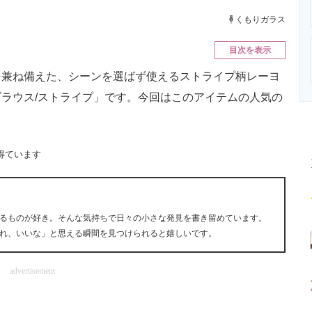
ニクス専門サイト
電子設計の基本と応用
エネルギーの専
くもりガラス
目次を表示
兼ね備えた、シーンを選ばず使えるストライプ柄レーヨ
ラウス/ストライプ」です。今回はこのアイテムの人気の
得ています
るものが好き。そんな気持ちで日々の小さな発見を書き留めています。
れ、いいな」と思える瞬間を見つけられると嬉しいです。
advertisement