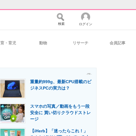
検索
ログイン
教育・育児
動物
リサーチ
会員記事
バイスの未来
好きが集まる 比べて選べる
- PR -
重量約999g、最新CPU搭載のビ
コミュニティ
マーケ×ITの今がよく分かる
ジネスPCの実力は？
スマホの写真／動画をもう一段
・活用を支援
安全に 買い切りクラウドストレ
ージ
【iHerb】「迷ったらこれ！」