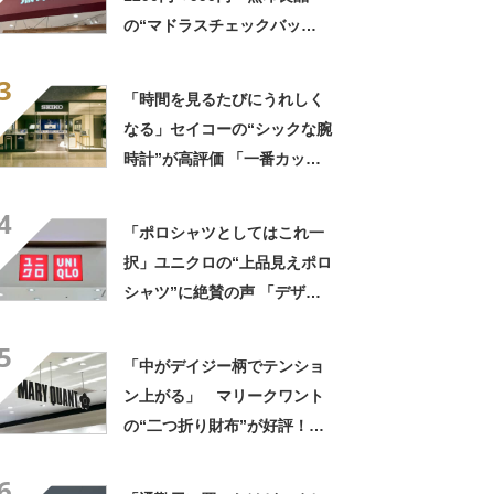
の“マドラスチェックバッ
グ”がお得！ 「色んな人に褒
3
められます」「シンプルな服
「時間を見るたびにうれしく
装の差し色に」
なる」セイコーの“シックな腕
時計”が高評価 「一番カッコ
いい」「末永くお付き合いし
4
たい」
「ポロシャツとしてはこれ一
択」ユニクロの“上品見えポロ
シャツ”に絶賛の声 「デザイ
ンが秀逸」「着心地が良い」
5
「中がデイジー柄でテンショ
ン上がる」 マリークワント
の“二つ折り財布”が好評！
「素材感も良し。大きさも良
6
し。とにかくかわいい」「好