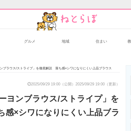
グルメ
地域
住まい
と未来を見通す
スマホと通信の最新トレンド
進化するPCとデ
ンブラウス/ストライプ」を徹底解説 落ち感×シワになりにくい上品ブラウス
のいまが分かる
企業ITのトレンドを詳説
経営リーダーの
2025/09/29 19:00（公開）
2025/09/29 19:00（更新）
ーヨンブラウス/ストライプ」を
T製品の総合サイト
IT製品の技術・比較・事例
製造業のIT導入
ち感×シワになりにくい上品ブラ