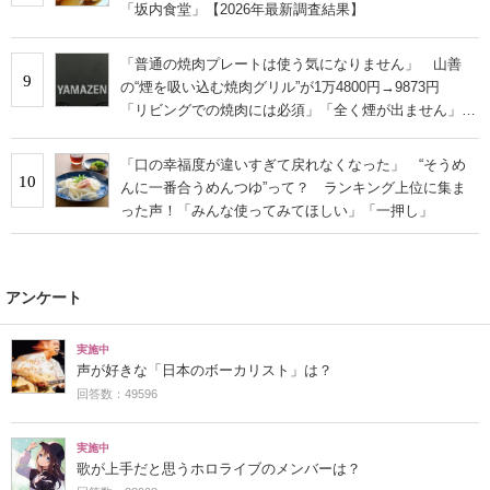
「坂内食堂」【2026年最新調査結果】
「普通の焼肉プレートは使う気になりません」 山善
9
の“煙を吸い込む焼肉グリル”が1万4800円→9873円
「リビングでの焼肉には必須」「全く煙が出ません」と
絶賛
「口の幸福度が違いすぎて戻れなくなった」 “そうめ
10
んに一番合うめんつゆ”って？ ランキング上位に集ま
った声！「みんな使ってみてほしい」「一押し」
アンケート
実施中
声が好きな「日本のボーカリスト」は？
回答数：49596
実施中
歌が上手だと思うホロライブのメンバーは？