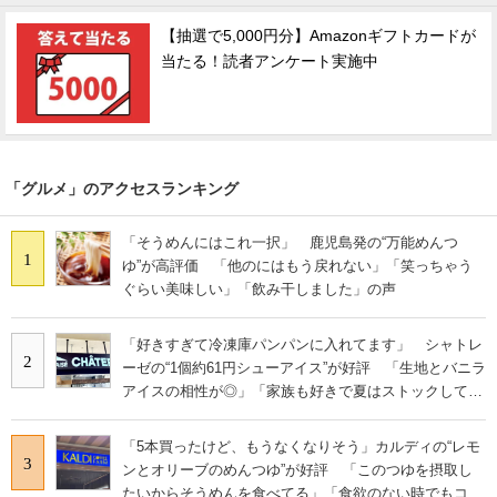
【抽選で5,000円分】Amazonギフトカードが
当たる！読者アンケート実施中
「グルメ」のアクセスランキング
「そうめんにはこれ一択」 鹿児島発の“万能めんつ
1
ゆ”が高評価 「他のにはもう戻れない」「笑っちゃう
ぐらい美味しい」「飲み干しました」の声
「好きすぎて冷凍庫パンパンに入れてます」 シャトレ
2
ーゼの“1個約61円シューアイス”が好評 「生地とバニラ
アイスの相性が◎」「家族も好きで夏はストックして
る」
「5本買ったけど、もうなくなりそう」カルディの“レモ
3
ンとオリーブのめんつゆ”が好評 「このつゆを摂取し
たいからそうめんを食べてる」「食欲のない時でもコレ