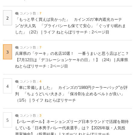
コメント数：
7
2
「もっと早く買えば良かった」 カインズの“車内遮光カーテ
ン”が大人気 「プライバシーも保てて安心」「ぐっすり眠れま
した」（2/2） | ライフ ねとらぼリサーチ：2ページ目
コメント数：
7
3
兵庫県の「ケーキ」の名店10選！ 一番うまいと思う店はどこ？
【7月12日は「デコレーションケーキの日」！】（2/4） | 兵庫県
ねとらぼリサーチ：2ページ目
コメント数：
4
4
「車に常備しました」 カインズの“1980円クーラーバッグ”が評
判 「ちょうどいい大きさ」「保冷剤を止めるベルトが良い」
（1/5） | ライフ ねとらぼリサーチ
コメント数：
3
5
【バレーボール】ネーションズリーグ日本ラウンドで活躍を期待
している「日本男子バレー代表選手」は？【2026年版・人気投
票実施中】（投票結果） | スポーツ ねとらぼリサーチ