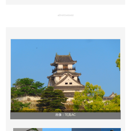
企業向けIT製品の総合サイト
advertisement
IT製品の技術・比較・事例
製造業のIT導入・活用を支援
モノづくり技術者専門サイト
エレクトロニクス専門サイト
電子設計の基本と応用
エネルギーの専門メディア
建設×テクノロジーの最前線
ちょっと気になるネットの話題
画像：
写真AC