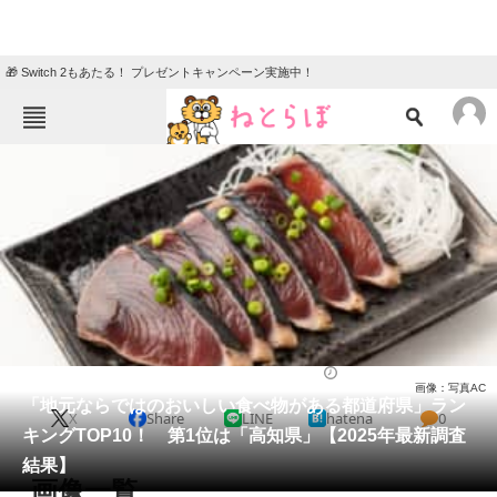
🎁 Switch 2もあたる！ プレゼントキャンペーン実施中！
ねとらぼメニュー
TOP
ニュース
エンタメ
クイズ
グルメ
地域
住まい
教育・育児
動物
リサーチ
グルメ
2025/10/19 11:00（公開）
画像：写真AC
会員記事
「地元ならではのおいしい食べ物がある都道府県」ラン
X
Share
LINE
hatena
0
キングTOP10！ 第1位は「高知県」【2025年最新調査
メディア
結果】
画像一覧
注目記事を集めた総合ページ