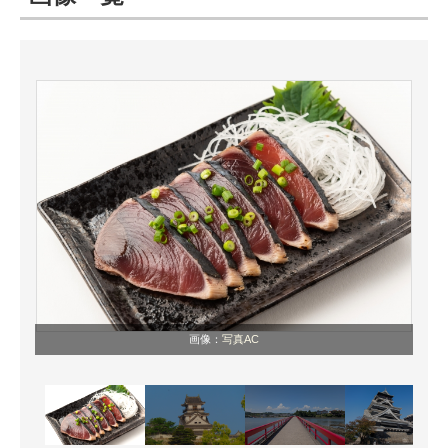
ITの今と未来を見通す
スマホと通信の最新トレンド
進化するPCとデバイスの未来
好きが集まる 比べて選べる
ビジネスと働き方のヒント
AI活用のいまが分かる
企業ITのトレンドを詳説
画像：
写真AC
経営リーダーのコミュニティ
マーケ×ITの今がよく分かる
ITエンジニア向け専門サイト