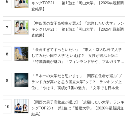
6
キングTOP21！ 第1位は「岡山大学」【2026年最新調
査結果】
【中四国の女子高校生が選ぶ】「志願したい大学」ラン
7
キングTOP21！ 第1位は「岡山大学」【2026年最新調
査結果】
「最高すぎてずっといたい」 “東大・京大以外で入学
8
してみたい国立大学”といえば？ 女性が選ぶ上位に
「特濃講義が魅力」「フィンランド語や、ブルガリア語
なども学べる」の声
「日本一の大学だと思います」 関西在住者が選ぶ“ブ
9
ランド力が高いと思う国立大学”って？ ランキング上
位に「やはり、実績が1番の魅力」「文系でも日本最高
クラスの研究環境」の声
【関西の男子高校生が選ぶ】「志願したい大学」ランキ
10
ングTOP23！ 第1位は「近畿大学」【2026年最新調査
結果】