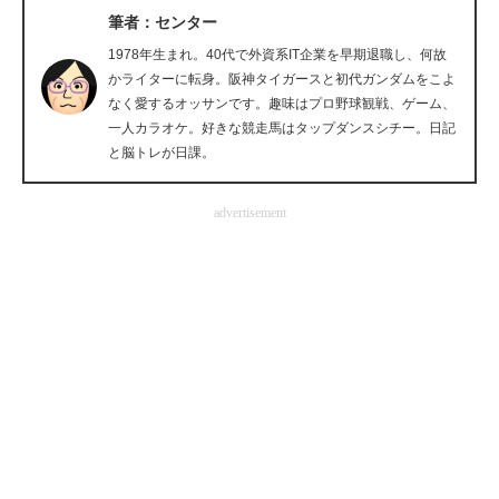
筆者：センター
企業向けIT製品の総合サイト
1978年生まれ。40代で外資系IT企業を早期退職し、何故
IT製品の技術・比較・事例
かライターに転身。阪神タイガースと初代ガンダムをこよ
なく愛するオッサンです。趣味はプロ野球観戦、ゲーム、
製造業のIT導入・活用を支援
一人カラオケ。好きな競走馬はタップダンスシチー。日記
と脳トレが日課。
モノづくり技術者専門サイト
advertisement
エレクトロニクス専門サイト
電子設計の基本と応用
エネルギーの専門メディア
建設×テクノロジーの最前線
ちょっと気になるネットの話題