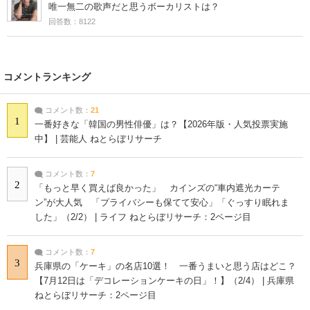
唯一無二の歌声だと思うボーカリストは？
回答数：8122
コメントランキング
コメント数：
21
1
一番好きな「韓国の男性俳優」は？【2026年版・人気投票実施
中】 | 芸能人 ねとらぼリサーチ
コメント数：
7
2
「もっと早く買えば良かった」 カインズの“車内遮光カーテ
ン”が大人気 「プライバシーも保てて安心」「ぐっすり眠れま
した」（2/2） | ライフ ねとらぼリサーチ：2ページ目
コメント数：
7
3
兵庫県の「ケーキ」の名店10選！ 一番うまいと思う店はどこ？
【7月12日は「デコレーションケーキの日」！】（2/4） | 兵庫県
ねとらぼリサーチ：2ページ目