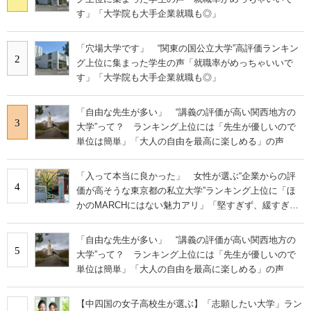
す」「大学院も大手企業就職も◎」
「穴場大学です」 “関東の国公立大学”高評価ランキン
2
グ上位に集まった学生の声「就職率がめっちゃいいで
す」「大学院も大手企業就職も◎」
「自由な先生が多い」 “講義の評価が高い関西地方の
3
大学”って？ ランキング上位には「先生が優しいので
単位は簡単」「大人の自由を最高に楽しめる」の声
「入って本当に良かった」 女性が選ぶ“企業からの評
4
価が高そうな東京都の私立大学”ランキング上位に「ほ
かのMARCHにはない魅力アリ」「堅すぎず、緩すぎな
い」の声
「自由な先生が多い」 “講義の評価が高い関西地方の
5
大学”って？ ランキング上位には「先生が優しいので
単位は簡単」「大人の自由を最高に楽しめる」の声
【中四国の女子高校生が選ぶ】「志願したい大学」ラン