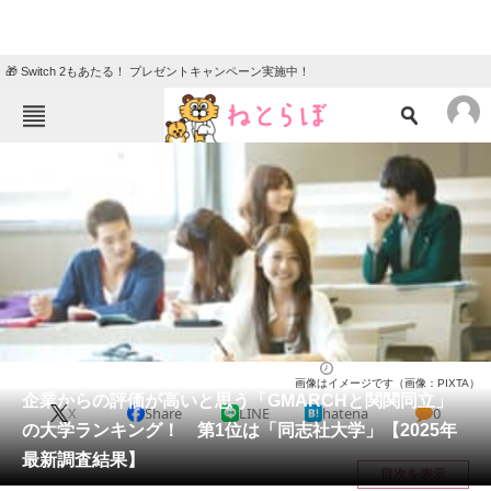
🎁 Switch 2もあたる！ プレゼントキャンペーン実施中！
ねとらぼメニュー
TOP
ニュース
エンタメ
クイズ
グルメ
地域
住まい
教育・育児
動物
リサーチ
大学
2025/11/02 09:30（公開）
画像はイメージです（画像：PIXTA）
会員記事
企業からの評価が高いと思う「GMARCHと関関同立」
X
Share
LINE
hatena
0
の大学ランキング！ 第1位は「同志社大学」【2025年
メディア
最新調査結果】
目次を表示
注目記事を集めた総合ページ