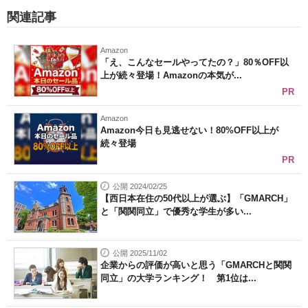
関連記事
Amazon
「え、こんなセールやってたの？」80％OFF以
上が続々登場！Amazonの本気が...
PR
Amazon
Amazon今日も見逃せない！80%OFF以上が
続々登場
PR
公開 2024/02/25
【西日本在住の50代以上が選ぶ】「GMARCH」
と「関関同立」で優秀な学生が多い...
公開 2025/11/02
企業からの評価が高いと思う「GMARCHと関関
同立」の大学ランキング！ 第1位は...