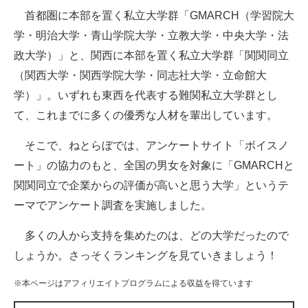
首都圏に本部を置く私立大学群「GMARCH（学習院大
ITの今と未来を見通す
学・明治大学・青山学院大学・立教大学・中央大学・法
政大学）」と、関西に本部を置く私立大学群「関関同立
スマホと通信の最新トレンド
（関西大学・関西学院大学・同志社大学・立命館大
進化するPCとデバイスの未来
学）」。いずれも東西を代表する難関私立大学群とし
て、これまでに多くの優秀な人材を輩出しています。
好きが集まる 比べて選べる
そこで、ねとらぼでは、アンケートサイト「ボイスノ
ビジネスと働き方のヒント
ート」の協力のもと、全国の男女を対象に「GMARCHと
AI活用のいまが分かる
関関同立で企業からの評価が高いと思う大学」というテ
ーマでアンケート調査を実施しました。
企業ITのトレンドを詳説
多くの人から支持を集めたのは、どの大学だったので
経営リーダーのコミュニティ
しょうか。さっそくランキングを見ていきましょう！
マーケ×ITの今がよく分かる
※本ページはアフィリエイトプログラムによる収益を得ています
ITエンジニア向け専門サイト