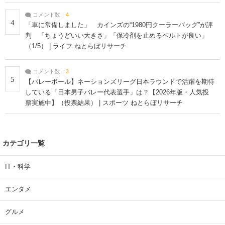
コメント数：
4
4
「車に常備しました」 カインズの“1980円クーラーバッグ”が評
判 「ちょうどいい大きさ」「保冷剤を止めるベルトが良い」
（1/5） | ライフ ねとらぼリサーチ
コメント数：
3
5
【バレーボール】ネーションズリーグ日本ラウンドで活躍を期待
している「日本男子バレー代表選手」は？【2026年版・人気投
票実施中】（投票結果） | スポーツ ねとらぼリサーチ
カテゴリ一覧
IT・科学
エンタメ
グルメ