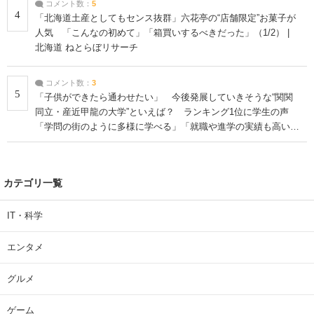
コメント数：
5
4
「北海道土産としてもセンス抜群」六花亭の“店舗限定”お菓子が
人気 「こんなの初めて」「箱買いするべきだった」（1/2） |
北海道 ねとらぼリサーチ
コメント数：
3
5
「子供ができたら通わせたい」 今後発展していきそうな“関関
同立・産近甲龍の大学”といえば？ ランキング1位に学生の声
「学問の街のように多様に学べる」「就職や進学の実績も高い」
| 大学 ねとらぼリサーチ
カテゴリ一覧
IT・科学
エンタメ
グルメ
ゲーム