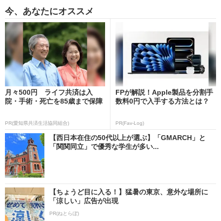
今、あなたにオススメ
月々500円 ライフ共済は入
FPが解説！Apple製品を分割手
院・手術・死亡を85歳まで保障
数料0円で入手する方法とは？
PR(愛知県共済生活協同組合)
PR(Fav-Log)
【西日本在住の50代以上が選ぶ】「GMARCH」と
「関関同立」で優秀な学生が多い...
【ちょうど目に入る！】猛暑の東京、意外な場所に
「涼しい」広告が出現
PR(ねとらぼ)