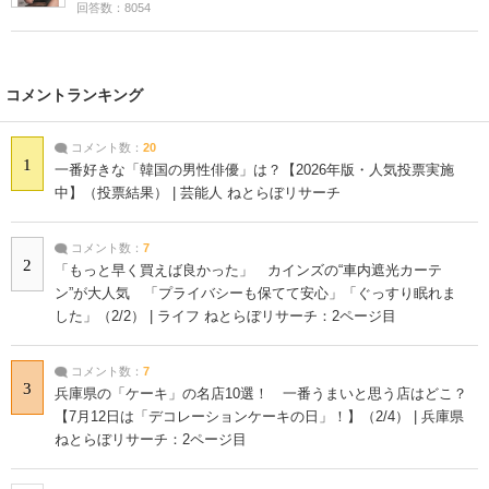
回答数：8054
コメントランキング
コメント数：
20
1
一番好きな「韓国の男性俳優」は？【2026年版・人気投票実施
中】（投票結果） | 芸能人 ねとらぼリサーチ
コメント数：
7
2
「もっと早く買えば良かった」 カインズの“車内遮光カーテ
ン”が大人気 「プライバシーも保てて安心」「ぐっすり眠れま
した」（2/2） | ライフ ねとらぼリサーチ：2ページ目
コメント数：
7
3
兵庫県の「ケーキ」の名店10選！ 一番うまいと思う店はどこ？
【7月12日は「デコレーションケーキの日」！】（2/4） | 兵庫県
ねとらぼリサーチ：2ページ目