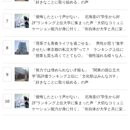
「好きなことに取り組める」の声
「後悔したという声がない」 北海道の“学生から好
7
評”ランキング上位大学に集まった声「大切なコミュニ
ケーション能力が身に付く」「街自体が大学と共に栄え
ている」
「理系でも青春ライフを過ごせる」 男性が思う“進学
8
させたい東京都の私立大学”って？ ランキング上位に
「授業も質も高くてとても◎」「個性溢れる様々な人間
と仲間になれる」の声
「努力では埋められない才能も」 “関東の国公立大
9
学”高評価ランキング上位に「文化祭はみんなガチ」
「好きなことに取り組める」の声
「後悔したという声がない」 北海道の“学生から好
10
評”ランキング上位大学に集まった声「大切なコミュニ
ケーション能力が身に付く」「街自体が大学と共に栄え
ている」