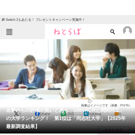
🎁 Switch 2もあたる！ プレゼントキャンペーン実施中！
ねとらぼメニュー
TOP
ニュース
エンタメ
クイズ
グルメ
地域
住まい
教育・育児
動物
リサーチ
大学
2025/11/02 09:30（公開）
画像はイメージです（画像：PIXTA）
会員記事
企業からの評価が高いと思う「GMARCHと関関同立」
X
Share
LINE
hatena
0
の大学ランキング！ 第1位は「同志社大学」【2025年
メディア
最新調査結果】
目次を表示
注目記事を集めた総合ページ