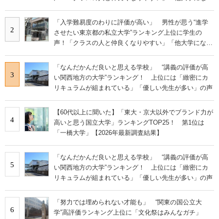
学科も」
「入学難易度のわりに評価が高い」 男性が思う“進学
2
させたい東京都の私立大学”ランキング上位に学生の
声！「クラスの人と仲良くなりやすい」「他大学にない
学科も」
「なんだかんだ良いと思える学校」 “講義の評価が高
3
い関西地方の大学”ランキング！ 上位には「緻密にカ
リキュラムが組まれている」「優しい先生が多い」の声
【60代以上に聞いた】「東大・京大以外でブランド力が
4
高いと思う国立大学」ランキングTOP25！ 第1位は
「一橋大学」【2026年最新調査結果】
「なんだかんだ良いと思える学校」 “講義の評価が高
5
い関西地方の大学”ランキング！ 上位には「緻密にカ
リキュラムが組まれている」「優しい先生が多い」の声
「努力では埋められない才能も」 “関東の国公立大
6
学”高評価ランキング上位に「文化祭はみんなガチ」