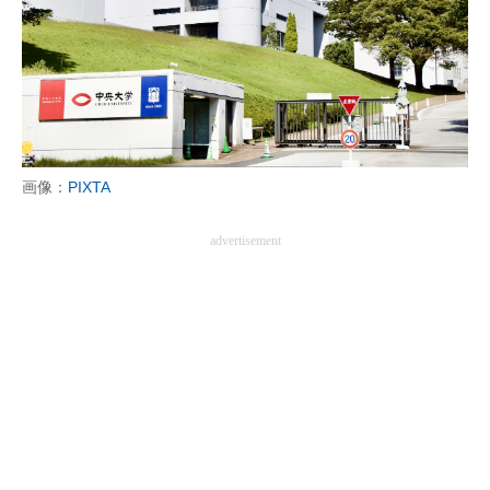
画像：
PIXTA
advertisement