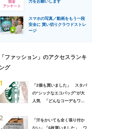
力をお願いします
門メディア
建設×テクノロジーの最前線
スマホの写真／動画をもう一段
安全に 買い切りクラウドストレ
ージ
「ファッション」のアクセスランキ
ング
1
「2個も買いました」 スタバ
の“シックなエコバッグ”が大
人気 「どんなコーデもワン
ランク上に変身」「マグカッ
2
プ型のポーチも可愛い」「た
「汗をかいても全く張り付か
くさん入れても肩が痛くなら
ない」「6枚買いました」 ワ