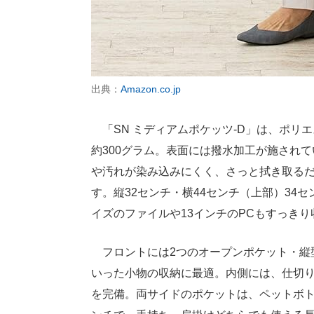
出典：
Amazon.co.jp
「SN ミディアムポケッツ‐D」は、ポリ
約300グラム。表面には撥水加工が施され
や汚れが染み込みにくく、さっと拭き取る
す。縦32センチ・横44センチ（上部）34セ
イズのファイルや13インチのPCもすっき
フロントには2つのオープンポケット・縦
いった小物の収納に最適。内側には、仕切
を完備。両サイドのポケットは、ペットボト