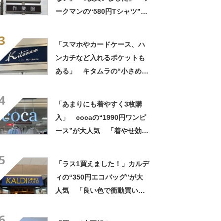
ない」
ークマンの“580円Tシャツ”が
安いのに優秀 「ひんやりし
3
た着心地が気持ちいい」「洗
「スマホやカードケース、ハ
濯してもヘタらない」
ンカチなど入れるポケットも
ある」 キタムラの“小さめシ
ョルダーバッグ”が好評 「と
4
ても重宝しています！」「軽
「あまりにも着やすく3枚購
くて使いやすい」
入」 cocaの“1990円ワンピ
ース”が大人気 「着やせ効果
抜群」「1枚でもオシャレ」
5
「可愛いと褒められました」
「ラス1買えました！」カルデ
ィの“350円エコバッグ”が大
人気 「良い色で衝動買い」
「結局これが一番使いやす
6
い」