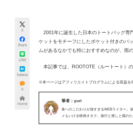
モノづくり技術者専門サイト
エレクトロ
X
2001年に誕生した日本のトートバッグ専門
ちょっと気になるネットの話題
ケットをモチーフにしたポケット付きのバ
Share
ムがあるなかでも特におすすめなのが、雨の
LINE
本記事では、ROOTOTE（ルートート）の
hatena
※本ページはアフィリエイトプログラムによる収益を
0
筆者：yuri
Home
食へのこだわりが強すぎるWEBライター。
メもいける映画オタク。旅行と推しと猫のた