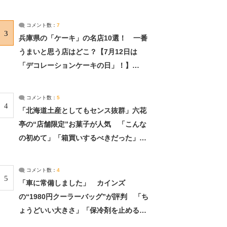
れました」（2/2） | ライフ ねとらぼリ
サーチ：2ページ目
コメント数：
7
3
兵庫県の「ケーキ」の名店10選！ 一番
うまいと思う店はどこ？【7月12日は
「デコレーションケーキの日」！】
（2/4） | 兵庫県 ねとらぼリサーチ：2ペ
ージ目
コメント数：
5
4
「北海道土産としてもセンス抜群」六花
亭の“店舗限定”お菓子が人気 「こんな
の初めて」「箱買いするべきだった」
（1/2） | 北海道 ねとらぼリサーチ
コメント数：
4
5
「車に常備しました」 カインズ
の“1980円クーラーバッグ”が評判 「ち
ょうどいい大きさ」「保冷剤を止めるベ
ルトが良い」（1/5） | ライフ ねとらぼ