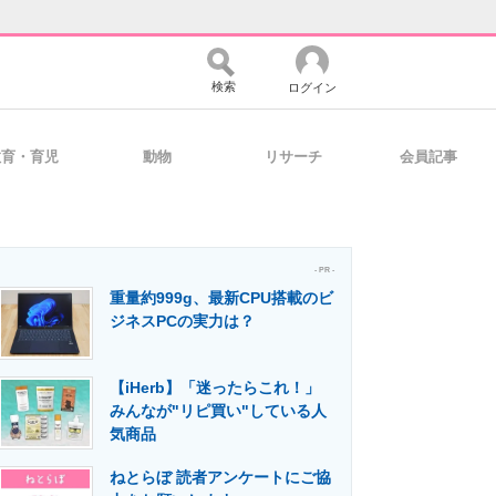
検索
ログイン
教育・育児
動物
リサーチ
会員記事
バイスの未来
好きが集まる 比べて選べる
- PR -
重量約999g、最新CPU搭載のビ
コミュニティ
マーケ×ITの今がよく分かる
ジネスPCの実力は？
【iHerb】「迷ったらこれ！」
・活用を支援
みんなが"リピ買い"している人
気商品
ねとらぼ 読者アンケートにご協