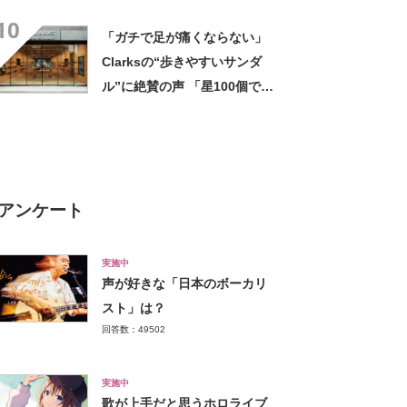
ンでもオフでも使える」「夏
10
でも快適」
「ガチで足が痛くならない」
Clarksの“歩きやすいサンダ
ル”に絶賛の声 「星100個で
す」「旅行で一日歩いても疲
れない」
アンケート
実施中
声が好きな「日本のボーカリ
スト」は？
回答数：49502
実施中
歌が上手だと思うホロライブ