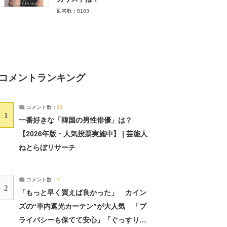
回答数：8103
コメントランキング
コメント数：
21
1
一番好きな「韓国の男性俳優」は？
【2026年版・人気投票実施中】 | 芸能人
ねとらぼリサーチ
コメント数：
7
2
「もっと早く買えば良かった」 カイン
ズの“車内遮光カーテン”が大人気 「プ
ライバシーも保てて安心」「ぐっすり眠