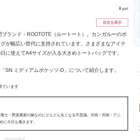
ニクス専門サイト
電子設計の基本と応用
エネルギーの専
yuri
目次を表示
ブランド・ROOTOTE（ルートート）。カンガルーのポ
ッグが幅広い世代に支持されています。さまざまなアイテ
日に使えてA4サイズが入る大きめトートバッグです。
「SN ミディアムポケッツ‐D」について紹介します。
得ています
栄養士・野菜農家の嫁なのにどんどん丸くなる不思議。洋画・邦画・アニ
めに今日も働きます。
advertisement