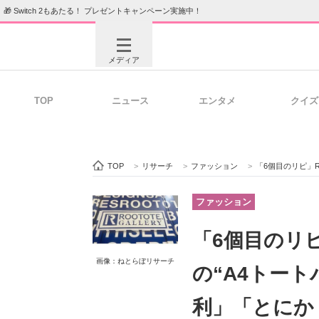
🎁 Switch 2もあたる！ プレゼントキャンペーン実施中！
メディア
TOP
ニュース
エンタメ
クイズ
注目記事を集めた総合ページ
ITの今
TOP
>
リサーチ
>
ファッション
>
「6個目のリピ」RO
ビジネスと働き方のヒント
AI活用
ファッション
「6個目のリピ
画像：ねとらぼリサーチ
ITエンジニア向け専門サイト
企業向けI
の“A4トート
利」「とにか