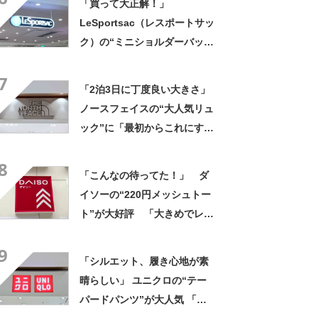
「買って大正解！」
LeSportsac（レスポートサッ
ク）の“ミニショルダーバッ
グ”が高評価 「軽いし、しっ
7
かりした作り」「持っている
「2泊3日に丁度良い大きさ」
だけで気分があがる」
ノースフェイスの“大人気リュ
ック”に「最初からこれにすれ
ばよかった」「男女問わず使
8
える」の声
「こんなの待ってた！」 ダ
イソーの“220円メッシュトー
ト”が大好評 「大きめでレジ
ャーで大活躍」「推し活バッ
9
グにも◎」「夏に最高であ
「シルエット、履き心地が素
る」
晴らしい」 ユニクロの“テー
パードパンツ”が大人気 「オ