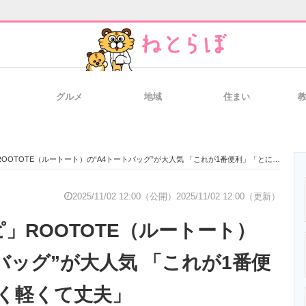
グルメ
地域
住まい
と未来を見通す
スマホと通信の最新トレンド
進化するPCとデ
OTOTE（ルートート）の“A4トートバッグ”が大人気 「これが1番便利」「とにかく軽くて丈夫」
のいまが分かる
企業ITのトレンドを詳説
経営リーダーの
2025/11/02 12:00（公開）
2025/11/02 12:00（更新）
」ROOTOTE（ルートート）
T製品の総合サイト
IT製品の技術・比較・事例
製造業のIT導入
バッグ”が大人気 「これが1番便
く軽くて丈夫」