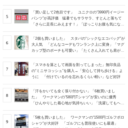
「買い足して2色目です」 ユニクロの“3990円イージー
5
パンツ”が高評価 猛暑でもサラサラ、すとんと落ちて
「さらに足長にみえます！」「ぽっこりお腹も気になり
にくい」
「2個も買いました」 スタバの“シックなエコバッグ”が
6
大人気 「どんなコーデもワンランク上に変身」「マグ
カップ型のポーチも可愛い」「たくさん入れても肩が痛
くならない」
「スマホを落として画面を割ってしまった」無印良品
7
の“ミニサコッシュ”を購入→「安心して持ち歩ける」よ
うに 「付けているのを忘れるくらい軽い」など好評
「汗をかいても全く張り付かない」「6枚買いまし
8
た」 ワークマンの“580円Tシャツ”が安いのに優秀
「ひんやりした着心地が気持ちいい」「洗濯してもヘタ
らない」
「5枚も買いました」 ワークマンの“1500円ゴルフポロ
9
シャツ”が大好評 「ゴルフにも普段使いにも最適」