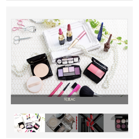
ITの今と未来を見通す
スマホと通信の最新トレンド
進化するPCとデバイスの未来
好きが集まる 比べて選べる
ビジネスと働き方のヒント
AI活用のいまが分かる
企業ITのトレンドを詳説
写真AC
経営リーダーのコミュニティ
マーケ×ITの今がよく分かる
ITエンジニア向け専門サイト