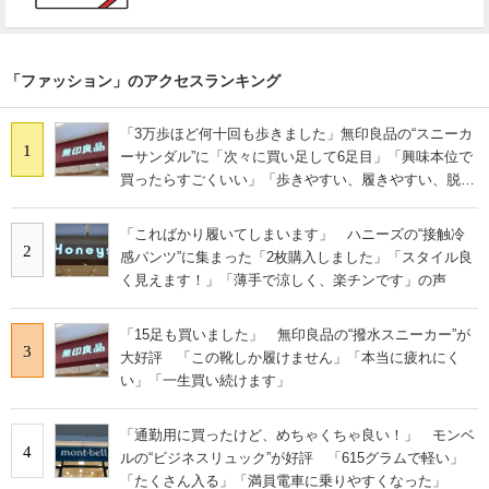
「ファッション」のアクセスランキング
「3万歩ほど何十回も歩きました」無印良品の“スニーカ
1
ーサンダル”に「次々に買い足して6足目」「興味本位で
買ったらすごくいい」「歩きやすい、履きやすい、脱ぎ
やすい」の声
「こればかり履いてしまいます」 ハニーズの“接触冷
2
感パンツ”に集まった「2枚購入しました」「スタイル良
く見えます！」「薄手で涼しく、楽チンです」の声
「15足も買いました」 無印良品の“撥水スニーカー”が
3
大好評 「この靴しか履けません」「本当に疲れにく
い」「一生買い続けます」
「通勤用に買ったけど、めちゃくちゃ良い！」 モンベ
4
ルの“ビジネスリュック”が好評 「615グラムで軽い」
「たくさん入る」「満員電車に乗りやすくなった」