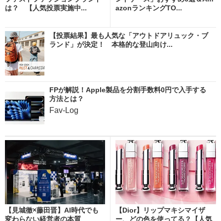
は？ 【人気投票実施中...
azonランキングTO...
【投票結果】最も人気な「アウトドアリュック・ブ
ランド」が決定！ 本格的な登山向け...
FPが解説！Apple製品を分割手数料0円で入手する
方法とは？
Fav-Log
【見城徹×藤田晋】AI時代でも
【Dior】リップマキシマイザ
変わらない経営者の本質
ー、どの色を使ってる？【人気