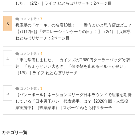
した」（2/2） | ライフ ねとらぼリサーチ：2ページ目
コメント数：
7
3
兵庫県の「ケーキ」の名店10選！ 一番うまいと思う店はどこ？
【7月12日は「デコレーションケーキの日」！】（2/4） | 兵庫県
ねとらぼリサーチ：2ページ目
コメント数：
4
4
「車に常備しました」 カインズの“1980円クーラーバッグ”が評
判 「ちょうどいい大きさ」「保冷剤を止めるベルトが良い」
（1/5） | ライフ ねとらぼリサーチ
コメント数：
3
5
【バレーボール】ネーションズリーグ日本ラウンドで活躍を期待
している「日本男子バレー代表選手」は？【2026年版・人気投
票実施中】（投票結果） | スポーツ ねとらぼリサーチ
カテゴリ一覧