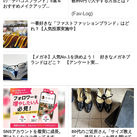
の「デパコスブランド」5選＆
数料0円で入手する方法とは？
おすすめメイクアップ...
(Fav-Log)
一番好きな「ファストファッションブランド」はど
れ？【人気投票実施中】
【メガネ】人気No.1を決めよう！ 好きなメガネブ
ランドはどこ？ 【アンケート実...
SNSアカウントを着実に成長。
80代のご近所さん「サイズ教え
実はみんなココ使ってます。
て」→後日もらった箱を開けて