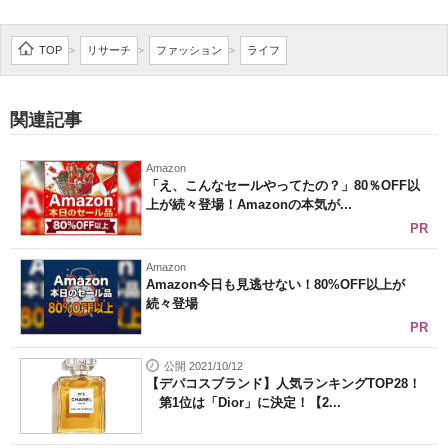
TOP
リサーチ
ファッション
ライフ
>
>
>
関連記事
Amazon
「え、こんなセールやってたの？」80％OFF以
上が続々登場！Amazonの本気が...
PR
Amazon
Amazon今日も見逃せない！80%OFF以上が
続々登場
PR
公開 2021/10/12
【デパコスブランド】人気ランキングTOP28！
第1位は「Dior」に決定！【2...