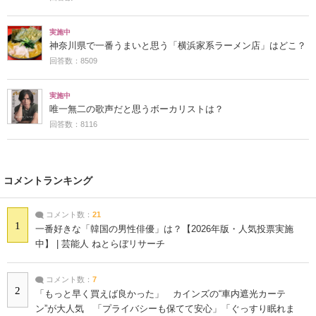
実施中
神奈川県で一番うまいと思う「横浜家系ラーメン店」はどこ？
回答数：8509
実施中
唯一無二の歌声だと思うボーカリストは？
回答数：8116
コメントランキング
コメント数：
21
1
一番好きな「韓国の男性俳優」は？【2026年版・人気投票実施
中】 | 芸能人 ねとらぼリサーチ
コメント数：
7
2
「もっと早く買えば良かった」 カインズの“車内遮光カーテ
ン”が大人気 「プライバシーも保てて安心」「ぐっすり眠れま