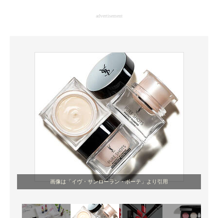
企業向けIT製品の総合サイト
advertisement
IT製品の技術・比較・事例
製造業のIT導入・活用を支援
モノづくり技術者専門サイト
エレクトロニクス専門サイト
電子設計の基本と応用
エネルギーの専門メディア
建設×テクノロジーの最前線
ちょっと気になるネットの話題
画像は「イヴ・サンローラン・ボーテ」より引用