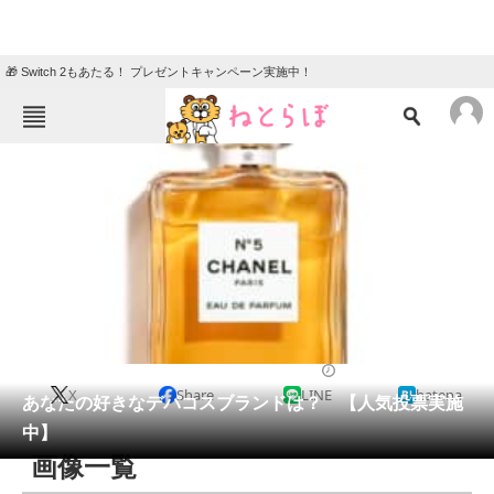
🎁 Switch 2もあたる！ プレゼントキャンペーン実施中！
ねとらぼメニュー
TOP
ニュース
エンタメ
クイズ
グルメ
地域
住まい
教育・育児
動物
リサーチ
ライフ
2021/09/18 19:20（公開）
X
Share
LINE
hatena
会員記事
あなたの好きなデパコスブランドは？ 【人気投票実施
中】
メディア
画像一覧
注目記事を集めた総合ページ