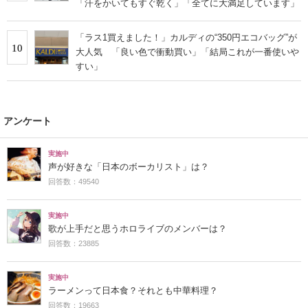
「汗をかいてもすぐ乾く」「全てに大満足しています」
「ラス1買えました！」カルディの“350円エコバッグ”が
10
大人気 「良い色で衝動買い」「結局これが一番使いや
すい」
アンケート
実施中
声が好きな「日本のボーカリスト」は？
回答数：49540
実施中
歌が上手だと思うホロライブのメンバーは？
回答数：23885
実施中
ラーメンって日本食？それとも中華料理？
回答数：19663