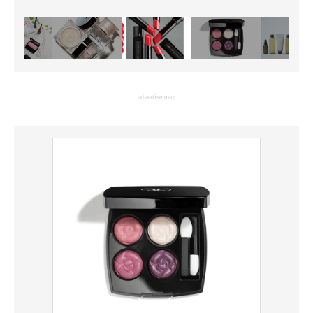
advertisement