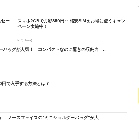
ムセー
スマホ2GBで月額850円～ 格安SIMをお得に使うキャン
ペーン実施中！
PR(IIJmio)
バッグが人気！ コンパクトなのに驚きの収納力 ...
料0円で入手する方法とは？
 ノースフェイスの“ミニショルダーバッグ”が人...