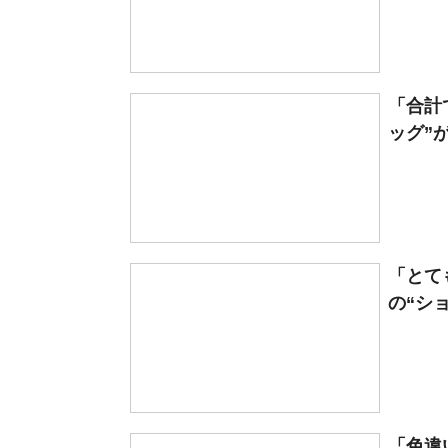
「合計
ッグ”が
「とて
の“ショ
「色違