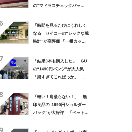
の“マドラスチェックバッ
グ”がお得！ 「色んな人に褒
6
められます」「シンプルな服
「時間を見るたびにうれしく
装の差し色に」
なる」セイコーの“シックな腕
時計”が高評価 「一番カッコ
いい」「末永くお付き合いし
7
たい」
「結果3本も購入した」 GU
の“1490円パンツ”が大人気
「楽すぎてこればっか」「洗
濯後も乾きが早い」
8
「軽い！肩凝らない！」 無
印良品の“1990円ショルダー
バッグ”が大好評 「ペットボ
トルも入る」「旅行用のサブ
9
バックに最適」の声