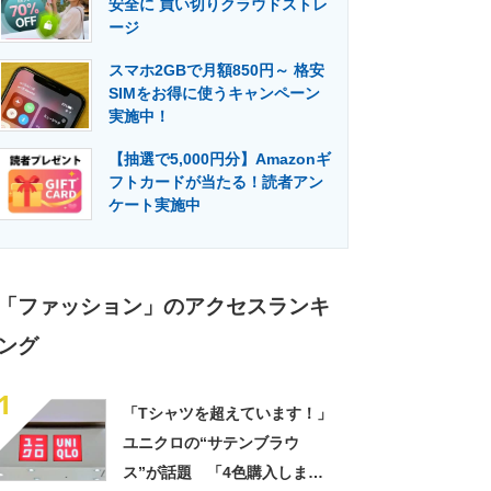
安全に 買い切りクラウドストレ
門メディア
建設×テクノロジーの最前線
ージ
スマホ2GBで月額850円～ 格安
SIMをお得に使うキャンペーン
実施中！
【抽選で5,000円分】Amazonギ
フトカードが当たる！読者アン
ケート実施中
「ファッション」のアクセスランキ
ング
1
「Tシャツを超えています！」
ユニクロの“サテンブラウ
ス”が話題 「4色購入しまし