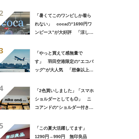
た！」「着てると必ず褒めら
2
れる！！」
「暑くてこのワンピしか着ら
れない」 cocaの“1690円ワ
ンピース”が大好評 「涼しく
着られて、シワがよらない素
3
材感と薄さも◎」「大好きす
「やっと買えて感無量で
ぎて色違いも購入」
す」 羽田空港限定の“エコバ
ッグ”が大人気 「想像以上に
便利でした」「伊勢丹柄がお
4
しゃれで、使うたびに気分が
「2色買いしました」「スマホ
上がります」
ショルダーとしても◎」 ニ
コアンドの“ショルダー付き財
布”が大好評 「めちゃくちゃ
5
かわいいです」「フェスで活
「この夏大活躍してます」
躍しそう」
1290円→990円 無印良品