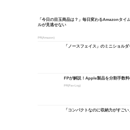
「今日の目玉商品は？」毎日変わるAmazonタイ
ルが見逃せない
PR(Amazon)
「ノースフェイス」のミニショルダー
FPが解説！Apple製品を分割手数
PR(Fav-Log)
「コンパクトなのに収納力がすごい」