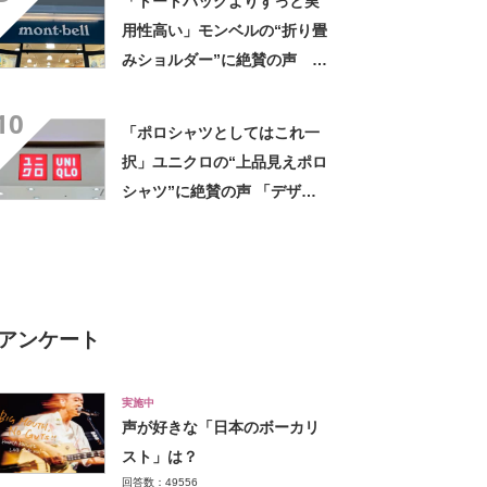
「トートバッグよりずっと実
用性高い」モンベルの“折り畳
みショルダー”に絶賛の声
「荷物がいっぱい入る」「肩
10
こりには最高に軽くて良い」
「ポロシャツとしてはこれ一
択」ユニクロの“上品見えポロ
シャツ”に絶賛の声 「デザイ
ンが秀逸」「着心地が良い」
アンケート
実施中
声が好きな「日本のボーカリ
スト」は？
回答数：49556