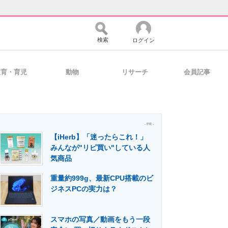
検索
ログイン
教育・育児
動物
リサーチ
会員記事
バイスの未来
好きが集まる 比べて選べる
- PR -
【iHerb】「迷ったらこれ！」
コミュニティ
マーケ×ITの今がよく分かる
みんなが"リピ買い"している人
気商品
重量約999g、最新CPU搭載のビ
・活用を支援
ジネスPCの実力は？
スマホの写真／動画をもう一段