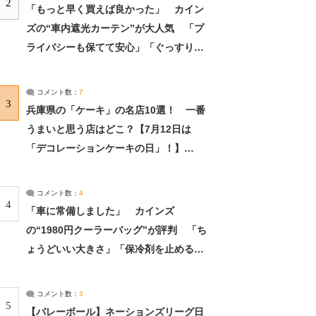
2
「もっと早く買えば良かった」 カイン
ズの“車内遮光カーテン”が大人気 「プ
ライバシーも保てて安心」「ぐっすり眠
れました」（2/2） | ライフ ねとらぼリ
サーチ：2ページ目
コメント数：
7
3
兵庫県の「ケーキ」の名店10選！ 一番
うまいと思う店はどこ？【7月12日は
「デコレーションケーキの日」！】
（2/4） | 兵庫県 ねとらぼリサーチ：2ペ
ージ目
コメント数：
4
4
「車に常備しました」 カインズ
の“1980円クーラーバッグ”が評判 「ち
ょうどいい大きさ」「保冷剤を止めるベ
ルトが良い」（1/5） | ライフ ねとらぼ
リサーチ
コメント数：
3
5
【バレーボール】ネーションズリーグ日