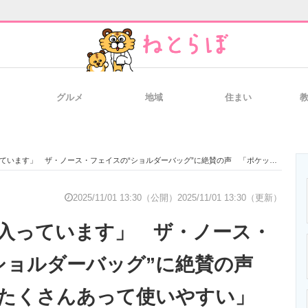
グルメ
地域
住まい
と未来を見通す
スマホと通信の最新トレンド
進化するPCとデ
・ノース・フェイスの“ショルダーバッグ”に絶賛の声 「ポケットがたくさんあって使いやすい」「水筒やペットボトルが入る」「デザインも◎」
のいまが分かる
企業ITのトレンドを詳説
経営リーダーの
2025/11/01 13:30（公開）
2025/11/01 13:30（更新）
入っています」 ザ・ノース・
T製品の総合サイト
IT製品の技術・比較・事例
製造業のIT導入
ショルダーバッグ”に絶賛の声
たくさんあって使いやすい」