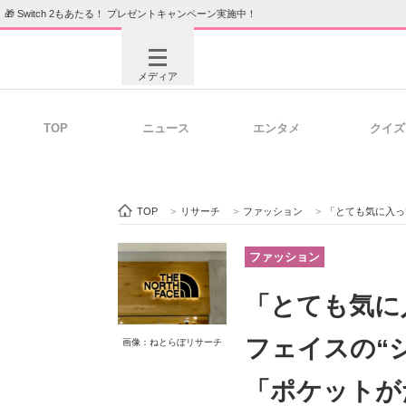
🎁 Switch 2もあたる！ プレゼントキャンペーン実施中！
メディア
TOP
ニュース
エンタメ
クイズ
注目記事を集めた総合ページ
ITの今
TOP
>
リサーチ
>
ファッション
>
「とても気に入っています」 ザ
ビジネスと働き方のヒント
AI活用
ファッション
「とても気に
ITエンジニア向け専門サイト
企業向けI
フェイスの“
画像：ねとらぼリサーチ
「ポケットが