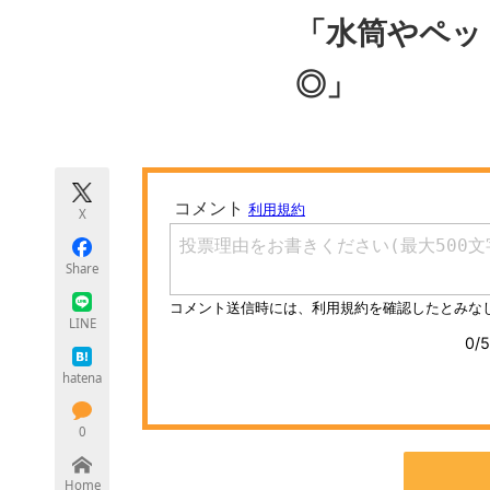
モノづくり技術者専門サイト
エレクトロ
「水筒やペッ
◎」
ちょっと気になるネットの話題
X
Share
LINE
hatena
0
Home