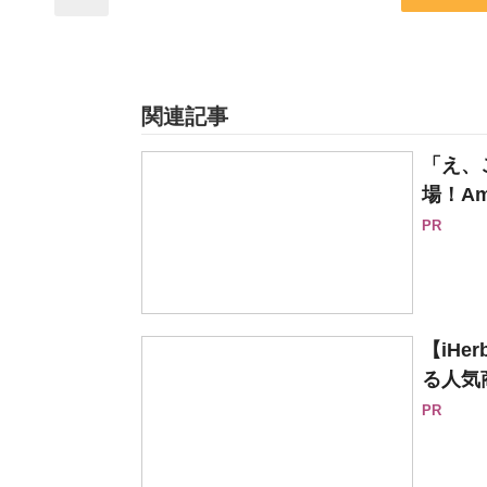
関連記事
「え、
場！Am
PR
【iH
る人気
PR