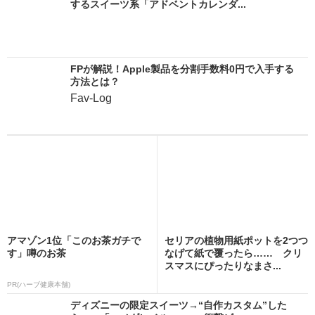
するスイーツ系「アドベントカレンダ...
FPが解説！Apple製品を分割手数料0円で入手する
方法とは？
Fav-Log
アマゾン1位「このお茶ガチで
セリアの植物用紙ポットを2つつ
す」噂のお茶
なげて紙で覆ったら…… クリ
スマスにぴったりなまさ...
PR(ハーブ健康本舗)
ディズニーの限定スイーツ→“自作カスタム”した