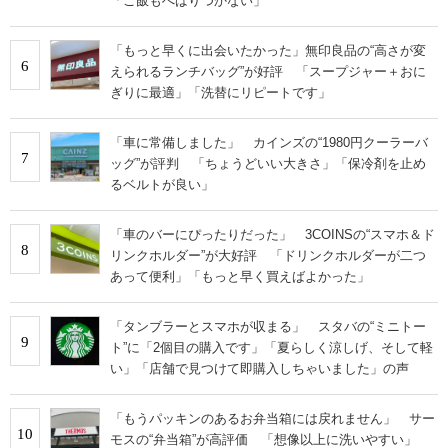
「ご飯もへばりつかない」
「もっと早くに出会いたかった」無印良品の“高さが変
6
えられるランチバッグ”が好評 「スープジャー＋おに
ぎりに最適」「洗替にリピートです」
「車に常備しました」 カインズの“1980円クーラーバ
7
ッグ”が評判 「ちょうどいい大きさ」「保冷剤を止め
るベルトが良い」
「車のバーにぴったりだった」 3COINSの“スマホ＆ド
8
リンクホルダー”が大好評 「ドリンクホルダーが二つ
あって便利」「もっと早く買えばよかった」
「タンブラーとスマホが収まる」 スタバの“ミニトー
9
ト”に「2個目の購入です」「夏らしく涼しげ、そして軽
い」「店舗で見つけて即購入しちゃいました」の声
「もうパッキンのあるお弁当箱には戻れません」 サー
10
モスの“弁当箱”が高評価 「想像以上に洗いやすい」