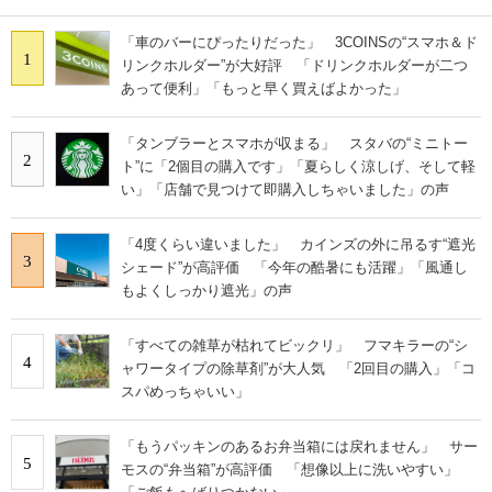
「車のバーにぴったりだった」 3COINSの“スマホ＆ド
1
リンクホルダー”が大好評 「ドリンクホルダーが二つ
あって便利」「もっと早く買えばよかった」
「タンブラーとスマホが収まる」 スタバの“ミニトー
2
ト”に「2個目の購入です」「夏らしく涼しげ、そして軽
い」「店舗で見つけて即購入しちゃいました」の声
「4度くらい違いました」 カインズの外に吊るす“遮光
3
シェード”が高評価 「今年の酷暑にも活躍」「風通し
もよくしっかり遮光」の声
「すべての雑草が枯れてビックリ」 フマキラーの“シ
4
ャワータイプの除草剤”が大人気 「2回目の購入」「コ
スパめっちゃいい」
「もうパッキンのあるお弁当箱には戻れません」 サー
5
モスの“弁当箱”が高評価 「想像以上に洗いやすい」