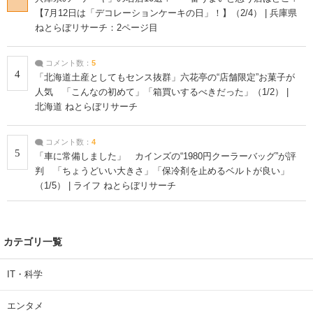
【7月12日は「デコレーションケーキの日」！】（2/4） | 兵庫県
ねとらぼリサーチ：2ページ目
コメント数：
5
4
「北海道土産としてもセンス抜群」六花亭の“店舗限定”お菓子が
人気 「こんなの初めて」「箱買いするべきだった」（1/2） |
北海道 ねとらぼリサーチ
コメント数：
4
5
「車に常備しました」 カインズの“1980円クーラーバッグ”が評
判 「ちょうどいい大きさ」「保冷剤を止めるベルトが良い」
（1/5） | ライフ ねとらぼリサーチ
カテゴリ一覧
IT・科学
エンタメ