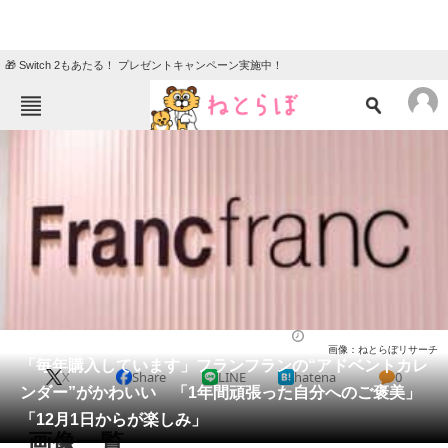
🎁 Switch 2もあたる！ プレゼントキャンペーン実施中！
ねとらぼメニュー
TOP
ニュース
エンタメ
クイズ
グルメ
地域
住まい
教育・育児
動物
リサーチ
ライフ
2025/10/26 12:30（公開）
画像：ねとらぼリサーチ
会員記事
「毎年購入しています」フランフランの“アドベントカレ
X
Share
LINE
hatena
0
ンダー”がかわいい 「1年間頑張った自分へのご褒美」
メディア
「12月1日からが楽しみ」
画像一覧
注目記事を集めた総合ページ