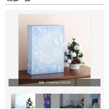
ITの今と未来を見通す
スマホと通信の最新トレンド
進化するPCとデバイスの未来
好きが集まる 比べて選べる
ビジネスと働き方のヒント
AI活用のいまが分かる
企業ITのトレンドを詳説
画像：
Francfranc ONLINE
経営リーダーのコミュニティ
マーケ×ITの今がよく分かる
ITエンジニア向け専門サイト