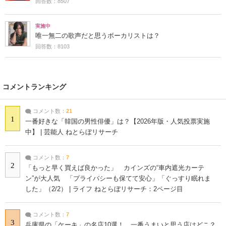
回答数：8507
実施中
唯一無二の歌声だと思うボーカリストは？
回答数：8103
コメントランキング
コメント数：
21
1
一番好きな「韓国の男性俳優」は？【2026年版・人気投票実施
中】 | 芸能人 ねとらぼリサーチ
コメント数：
7
2
「もっと早く買えば良かった」 カインズの“車内遮光カーテ
ン”が大人気 「プライバシーも保てて安心」「ぐっすり眠れま
した」（2/2） | ライフ ねとらぼリサーチ：2ページ目
コメント数：
7
3
兵庫県の「ケーキ」の名店10選！ 一番うまいと思う店はどこ？