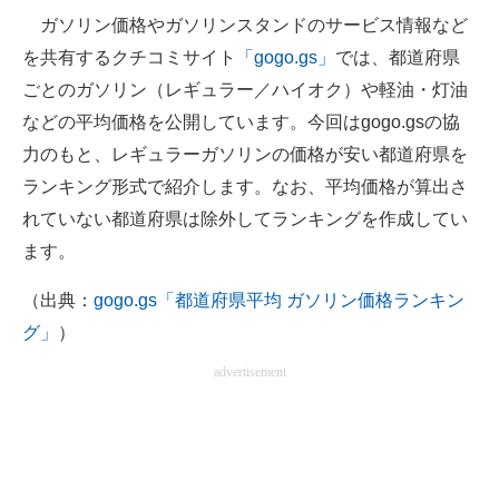
ガソリン価格やガソリンスタンドのサービス情報など
ITの今と未来を見通す
を共有するクチコミサイト
「gogo.gs」
では、都道府県
ごとのガソリン（レギュラー／ハイオク）や軽油・灯油
スマホと通信の最新トレンド
などの平均価格を公開しています。今回はgogo.gsの協
進化するPCとデバイスの未来
力のもと、レギュラーガソリンの価格が安い都道府県を
ランキング形式で紹介します。なお、平均価格が算出さ
好きが集まる 比べて選べる
れていない都道府県は除外してランキングを作成してい
ビジネスと働き方のヒント
ます。
AI活用のいまが分かる
（出典：
gogo.gs「都道府県平均 ガソリン価格ランキン
グ」
）
企業ITのトレンドを詳説
advertisement
経営リーダーのコミュニティ
マーケ×ITの今がよく分かる
ITエンジニア向け専門サイト