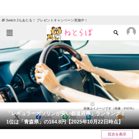
🎁 Switch 2もあたる！ プレゼントキャンペーン実施中！
ねとらぼメニュー
TOP
ニュース
エンタメ
クイズ
グルメ
地域
住まい
教育・育児
動物
リサーチ
ライフ
2025/10/23 20:10（公開）
画像はイメージです（画像：PIXTA）
会員記事
「レギュラーガソリンが安い都道府県」ランキング！
X
Share
LINE
hatena
0
1位は「青森県」の164.8円【2025年10月22日時点】
メディア
目次を表示
注目記事を集めた総合ページ