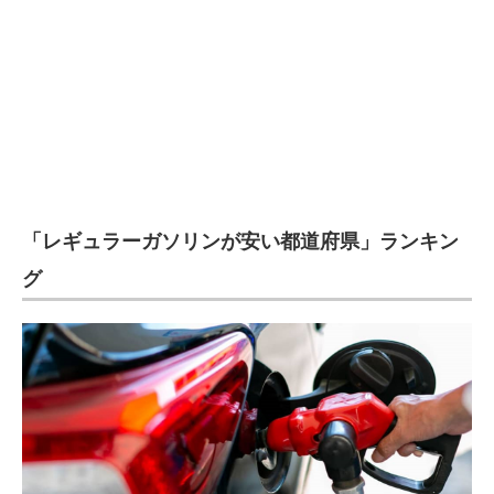
企業向けIT製品の総合サイト
IT製品の技術・比較・事例
製造業のIT導入・活用を支援
モノづくり技術者専門サイト
エレクトロニクス専門サイト
「レギュラーガソリンが安い都道府県」ランキン
電子設計の基本と応用
グ
エネルギーの専門メディア
建設×テクノロジーの最前線
ちょっと気になるネットの話題