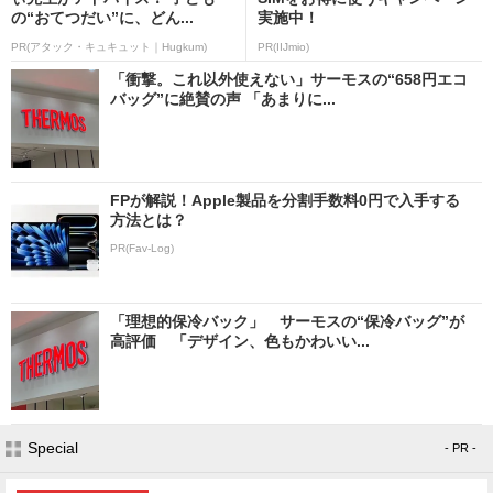
の“おてつだい”に、どん...
実施中！
PR(アタック・キュキュット｜Hugkum)
PR(IIJmio)
「衝撃。これ以外使えない」サーモスの“658円エコ
バッグ”に絶賛の声 「あまりに...
FPが解説！Apple製品を分割手数料0円で入手する
方法とは？
PR(Fav-Log)
「理想的保冷バック」 サーモスの“保冷バッグ”が
高評価 「デザイン、色もかわいい...
Special
- PR -