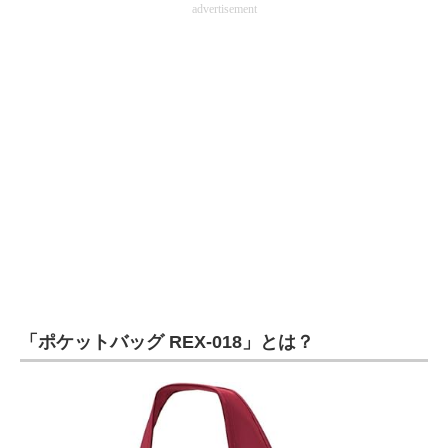
advertisement
企業向けIT製品の総合サイト
IT製品の技術・比較・事例
製造業のIT導入・活用を支援
モノづくり技術者専門サイト
エレクトロニクス専門サイト
電子設計の基本と応用
エネルギーの専門メディア
建設×テクノロジーの最前線
「ポケットバッグ REX-018」とは？
ちょっと気になるネットの話題