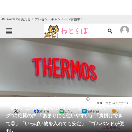
🎁 Switch 2もあたる！ プレゼントキャンペーン実施中！
ねとらぼメニュー
TOP
ニュース
エンタメ
クイズ
グルメ
地域
住まい
教育・育児
動物
リサーチ
バッグ
2025/11/02 12:20（公開）
画像：ねとらぼリサーチ
会員記事
「衝撃。これ以外使えない」サーモスの“658円エコバッ
X
Share
LINE
hatena
0
グ”に絶賛の声 「あまりにも使いやすい」「肩掛けでき
メディア
て◎」「いっぱい物を入れても安定」「ゴムバンドが便
目次を表示
利」
注目記事を集めた総合ページ