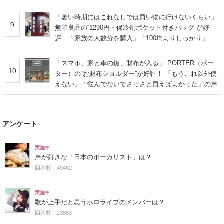
「暑い時期にはこれなしでは買い物に行けないくらい」
9
無印良品の“1290円・保冷剤ポケット付きバッグ”が好
評 「家族の人数分を購入」「100均よりしっかり」
「スマホ、家と車の鍵、財布が入る」 PORTER（ポー
10
ター）の“お財布ショルダー”が好評！ 「もうこれ以外使
えない」「悩んでないでさっさと買えばよかった」の声
アンケート
実施中
声が好きな「日本のボーカリスト」は？
回答数：49462
実施中
歌が上手だと思うホロライブのメンバーは？
回答数：23853