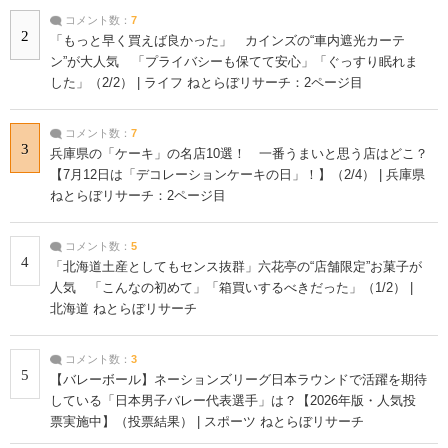
コメント数：
7
2
「もっと早く買えば良かった」 カインズの“車内遮光カーテ
ン”が大人気 「プライバシーも保てて安心」「ぐっすり眠れま
した」（2/2） | ライフ ねとらぼリサーチ：2ページ目
コメント数：
7
3
兵庫県の「ケーキ」の名店10選！ 一番うまいと思う店はどこ？
【7月12日は「デコレーションケーキの日」！】（2/4） | 兵庫県
ねとらぼリサーチ：2ページ目
コメント数：
5
4
「北海道土産としてもセンス抜群」六花亭の“店舗限定”お菓子が
人気 「こんなの初めて」「箱買いするべきだった」（1/2） |
北海道 ねとらぼリサーチ
コメント数：
3
5
【バレーボール】ネーションズリーグ日本ラウンドで活躍を期待
している「日本男子バレー代表選手」は？【2026年版・人気投
票実施中】（投票結果） | スポーツ ねとらぼリサーチ