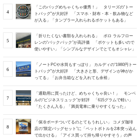
「このバッグめちゃくちゃ優秀！」 タリーズの“トー
4
トバッグ”が大好評 「スマホ・財布・本・飲み物など
が入る」「タンブラー入れられるポケットもある」
「折りたくない書類を入れられる」 ポロ ラルフロー
5
レンの“バックパック”が高評価 「ポケットも多いので
使いやすい」「シンプルなデザインでとてもオシャレ」
「ノートPCや水筒もすっぽり」 カルディの“1980円トー
6
トバッグ”が大好評 「大きさと形、デザインが神がか
ってる」「お弁当箱などを入れても余裕」
「通勤用に買ったけど、めちゃくちゃ良い！」 モンベ
7
ルの“ビジネスリュック”が好評 「615グラムで軽い」
「たくさん入る」「満員電車に乗りやすくなった」
「保冷ポーチついてるのとてもうれしい」 コメダ珈琲
8
店の“限定バッグセット”に「ペットボトルを2本突っ込ん
で出かける」「アイス買って持ち帰りやすそう」の声