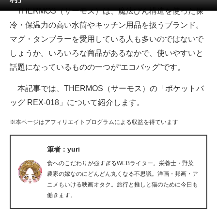
THERMOS（サーモス）は、魔法びん構造を使った保
ITの今と未来を見通す
冷・保温力の高い水筒やキッチン用品を扱うブランド。
マグ・タンブラーを愛用している人も多いのではないで
スマホと通信の最新トレンド
しょうか。いろいろな商品があるなかで、使いやすいと
進化するPCとデバイスの未来
話題になっているものの一つが“エコバッグ”です。
好きが集まる 比べて選べる
本記事では、THERMOS（サーモス）の「ポケットバ
ッグ REX-018」について紹介します。
ビジネスと働き方のヒント
※本ページはアフィリエイトプログラムによる収益を得ています
AI活用のいまが分かる
企業ITのトレンドを詳説
筆者：yuri
食へのこだわりが強すぎるWEBライター。栄養士・野菜
経営リーダーのコミュニティ
農家の嫁なのにどんどん丸くなる不思議。洋画・邦画・ア
ニメもいける映画オタク。旅行と推しと猫のために今日も
マーケ×ITの今がよく分かる
働きます。
ITエンジニア向け専門サイト