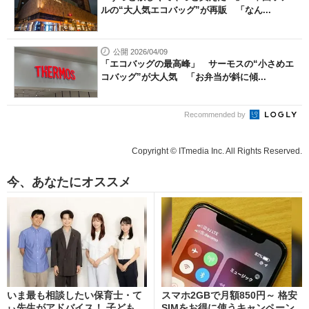
ルの“大人気エコバッグ”が再販 「なん...
公開 2026/04/09
「エコバッグの最高峰」 サーモスの“小さめエ
コバッグ”が大人気 「お弁当が斜に傾...
Recommended by
Copyright © ITmedia Inc. All Rights Reserved.
今、あなたにオススメ
いま最も相談したい保育士・て
スマホ2GBで月額850円～ 格安
ぃ先生がアドバイス！ 子ども
SIMをお得に使うキャンペーン