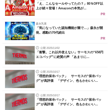
「え、こんなセールやってたの？」80％OFF以
上が続々登場！Amazonの本気が...
PR
森永乳業
「気になっていた認知機能が菌で…」森永が開
発。感動の70代続出
PR
公開 2025/11/02
「衝撃。これ以外使えない」サーモスの“658円
エコバッグ”に絶賛の声 「あまりに...
公開 2025/10/17
「理想的保冷バック」 サーモスの“保冷バッ
グ”が高評価 「デザイン、色もかわいい...
公開 2025/10/17
「理想的保冷バック」 サーモスの“保冷バッ
グ”が高評価 「デザイン、色もかわいい...