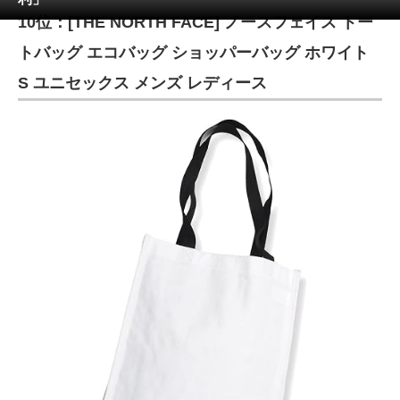
10位：[THE NORTH FACE] ノースフェイス トー
ITの今と未来を見通す
トバッグ エコバッグ ショッパーバッグ ホワイト
スマホと通信の最新トレンド
S ユニセックス メンズ レディース
進化するPCとデバイスの未来
好きが集まる 比べて選べる
ビジネスと働き方のヒント
AI活用のいまが分かる
企業ITのトレンドを詳説
経営リーダーのコミュニティ
マーケ×ITの今がよく分かる
ITエンジニア向け専門サイト