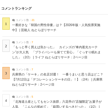
コメントランキング
コメント数：
21
1
一番好きな「韓国の男性俳優」は？【2026年版・人気投票実施
中】 | 芸能人 ねとらぼリサーチ
コメント数：
7
2
「もっと早く買えば良かった」 カインズの“車内遮光カーテ
ン”が大人気 「プライバシーも保てて安心」「ぐっすり眠れま
した」（2/2） | ライフ ねとらぼリサーチ：2ページ目
コメント数：
7
3
兵庫県の「ケーキ」の名店10選！ 一番うまいと思う店はどこ？
【7月12日は「デコレーションケーキの日」！】（2/4） | 兵庫県
ねとらぼリサーチ：2ページ目
コメント数：
5
4
「北海道土産としてもセンス抜群」六花亭の“店舗限定”お菓子が
人気 「こんなの初めて」「箱買いするべきだった」（1/2） |