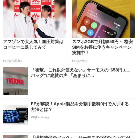
アマゾンで大人気！血圧対策は
スマホ2GBで月額850円～ 格安
コーヒーに足してみて
SIMをお得に使うキャンペーン
実施中！
PR(森永乳業)
PR(IIJmio)
「衝撃。これ以外使えない」サーモスの“658円エコ
バッグ”に絶賛の声 「あまりに...
FPが解説！Apple製品を分割手数料0円で入手する
方法とは？
PR(Fav-Log)
「理想的保冷バック」 サーモスの“保冷バッグ”が