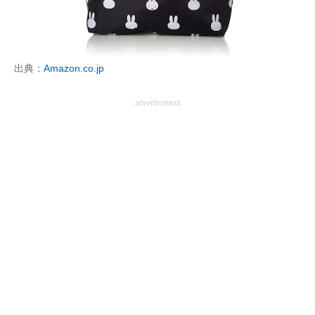
出典：
Amazon.co.jp
advertisement