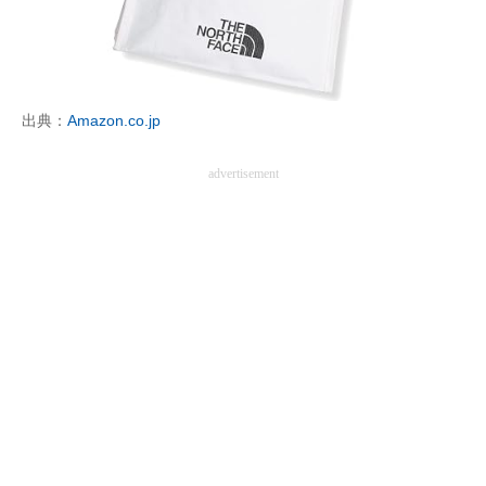
企業向けIT製品の総合サイト
IT製品の技術・比較・事例
製造業のIT導入・活用を支援
出典：
Amazon.co.jp
モノづくり技術者専門サイト
advertisement
エレクトロニクス専門サイト
電子設計の基本と応用
エネルギーの専門メディア
建設×テクノロジーの最前線
ちょっと気になるネットの話題