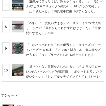
「通勤用に買ったけど、めちゃくちゃ良い！」 モンベ
7
ルの“ビジネスリュック”が好評 「615グラムで軽い」
「たくさん入る」「満員電車に乗りやすくなった」
「2泊3日に丁度良い大きさ」ノースフェイスの“大人気
8
リュック”に「最初からこれにすればよかった」「男女
問わず使える」の声
「このバッグめちゃくちゃ優秀！」 タリーズの“トー
9
トバッグ”が大好評 「スマホ・財布・本・飲み物など
が入る」「タンブラー入れられるポケットもある」
「折りたくない書類を入れられる」 ポロ ラルフロー
10
レンの“バックパック”が高評価 「ポケットも多いので
使いやすい」「シンプルなデザインでとてもオシャレ」
アンケート