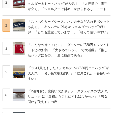
2
ョルダー＆トートバッグ”が人気！ 「大容量で、両手
が空く」「ショルダーで斜めにかけられるし、トートで
も様になる！」
「スマホやカードケース、ハンカチなど入れるポケット
3
もある」 キタムラの“小さめショルダーバッグ”が好
評 「とても重宝しています！」「軽くて使いやすい」
「こんなの待ってた！」 ダイソーの“220円メッシュト
4
ート”が大好評 「大きめでレジャーで大活躍」「推し
活バッグにも◎」「夏に最高である」
「ラス1買えました！」カルディの“350円エコバッグ”が
5
大人気 「良い色で衝動買い」「結局これが一番使いや
すい」
「2泊3日に丁度良い大きさ」ノースフェイスの“大人気
6
リュック”に「最初からこれにすればよかった」「男女
問わず使える」の声