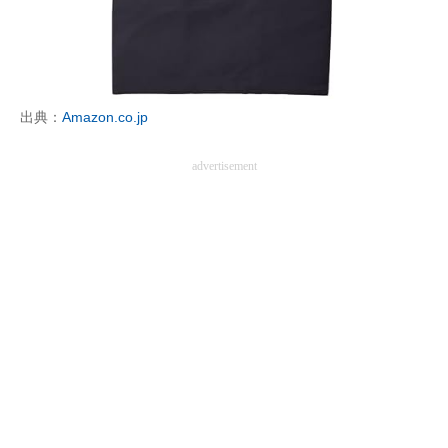
出典：
Amazon.co.jp
advertisement