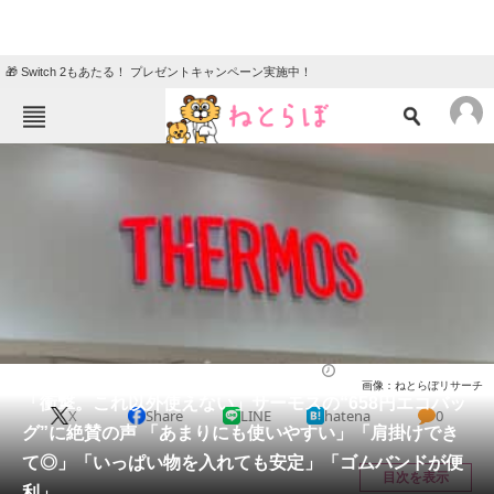
🎁 Switch 2もあたる！ プレゼントキャンペーン実施中！
ねとらぼメニュー
TOP
ニュース
エンタメ
クイズ
グルメ
地域
住まい
教育・育児
動物
リサーチ
バッグ
2025/11/02 12:20（公開）
画像：ねとらぼリサーチ
会員記事
「衝撃。これ以外使えない」サーモスの“658円エコバッ
X
Share
LINE
hatena
0
グ”に絶賛の声 「あまりにも使いやすい」「肩掛けでき
メディア
て◎」「いっぱい物を入れても安定」「ゴムバンドが便
目次を表示
利」
注目記事を集めた総合ページ