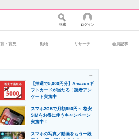
検索
ログイン
教育・育児
動物
リサーチ
会員記事
バイスの未来
好きが集まる 比べて選べる
- PR -
【抽選で5,000円分】Amazonギ
コミュニティ
マーケ×ITの今がよく分かる
フトカードが当たる！読者アン
ケート実施中
スマホ2GBで月額850円～ 格安
・活用を支援
SIMをお得に使うキャンペーン
実施中！
スマホの写真／動画をもう一段