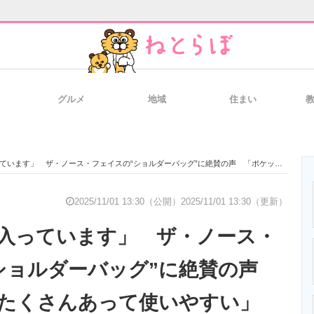
グルメ
地域
住まい
と未来を見通す
スマホと通信の最新トレンド
進化するPCとデ
・ノース・フェイスの“ショルダーバッグ”に絶賛の声 「ポケットがたくさんあって使いやすい」「水筒やペットボトルが入る」「デザインも◎」
のいまが分かる
企業ITのトレンドを詳説
経営リーダーの
2025/11/01 13:30（公開）
2025/11/01 13:30（更新）
入っています」 ザ・ノース・
T製品の総合サイト
IT製品の技術・比較・事例
製造業のIT導入
ショルダーバッグ”に絶賛の声
たくさんあって使いやすい」