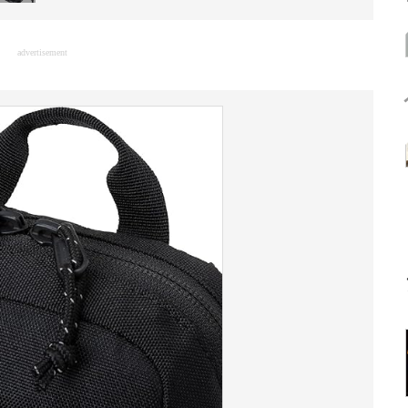
advertisement