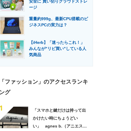
安全に 買い切りクラウドストレ
門メディア
建設×テクノロジーの最前線
ージ
重量約999g、最新CPU搭載のビ
ジネスPCの実力は？
【iHerb】「迷ったらこれ！」
みんなが"リピ買い"している人
気商品
「ファッション」のアクセスランキ
ング
1
「スマホと鍵だけは持って出
かけたい時にちょうどい
い」 agnes b.（アニエスべ