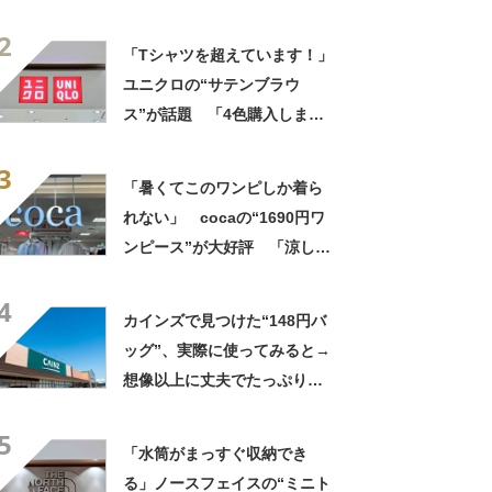
ー）の“ミニミニショルダーバ
2
ッグ”が大好評 「小さいハン
「Tシャツを超えています！」
カチも入る」「軽くて旅行で
ユニクロの“サテンブラウ
も活躍します
ス”が話題 「4色購入しまし
た！」「着てると必ず褒めら
3
れる！！」
「暑くてこのワンピしか着ら
れない」 cocaの“1690円ワ
ンピース”が大好評 「涼しく
着られて、シワがよらない素
4
材感と薄さも◎」「大好きす
カインズで見つけた“148円バ
ぎて色違いも購入」
ッグ”、実際に使ってみると→
想像以上に丈夫でたっぷり入
る！ 「友人へのプレゼント
5
に4つ購入」という人も【使用
「水筒がまっすぐ収納でき
レビュー】
る」ノースフェイスの“ミニト