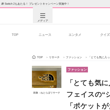
🎁 Switch 2もあたる！ プレゼントキャンペーン実施中！
メディア
TOP
ニュース
エンタメ
クイズ
注目記事を集めた総合ページ
ITの今
TOP
>
リサーチ
>
ファッション
>
「とても気に入っています」 ザ
ビジネスと働き方のヒント
AI活用
ファッション
「とても気に
ITエンジニア向け専門サイト
企業向けI
フェイスの“
画像：ねとらぼリサーチ
「ポケットが