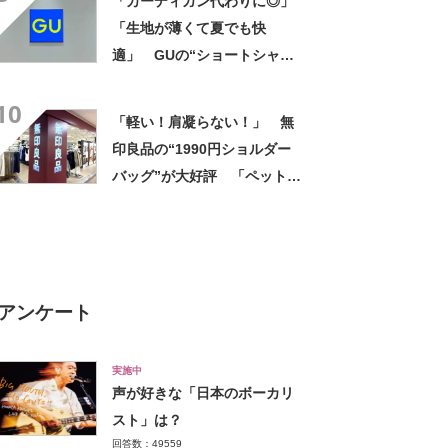
「カーディガン代わりに◎」
「生地が薄くて夏でも快
適」 GUの“ショートシャ
ツ”が1990→900円に 「シル
10
エットがすっきりする」「一
「軽い！肩凝らない！」 無
枚羽織るだけでオシャレに見
印良品の“1990円ショルダー
える」
バッグ”が大好評 「ペットボ
トルも入る」「旅行用のサブ
バックに最適」の声
アンケート
実施中
声が好きな「日本のボーカリ
スト」は？
回答数：49559