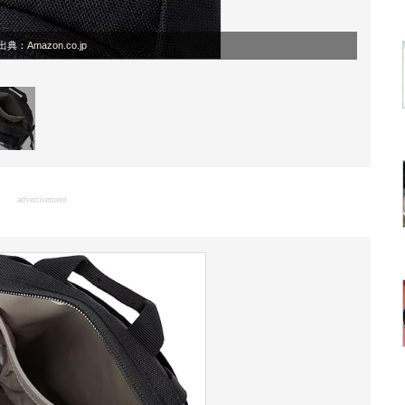
出典：
Amazon.co.jp
advertisement