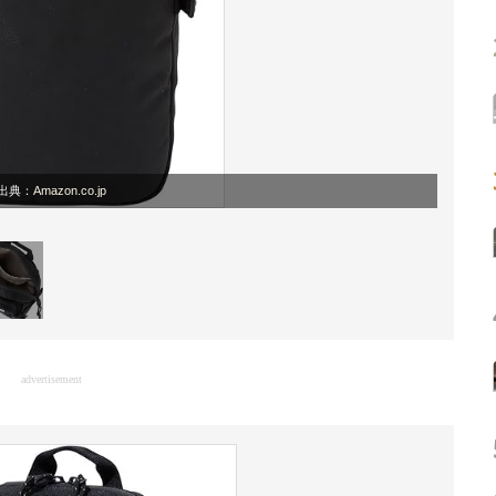
出典：
Amazon.co.jp
advertisement