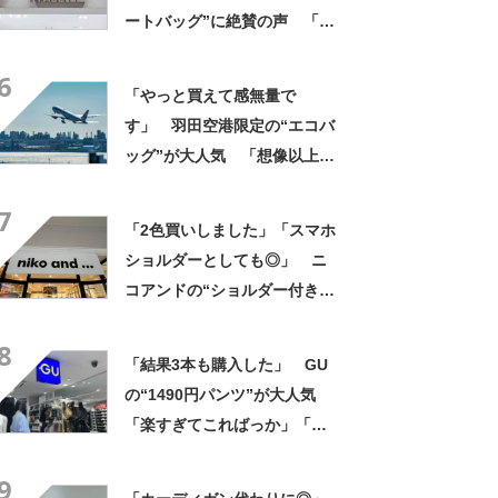
ートバッグ”に絶賛の声 「と
にかく丈夫」「欲しかった機
6
能が全てそろっている」
「やっと買えて感無量で
す」 羽田空港限定の“エコバ
ッグ”が大人気 「想像以上に
便利でした」「伊勢丹柄がお
7
しゃれで、使うたびに気分が
「2色買いしました」「スマホ
上がります」
ショルダーとしても◎」 ニ
コアンドの“ショルダー付き財
布”が大好評 「めちゃくちゃ
8
かわいいです」「フェスで活
「結果3本も購入した」 GU
躍しそう」
の“1490円パンツ”が大人気
「楽すぎてこればっか」「洗
濯後も乾きが早い」
9