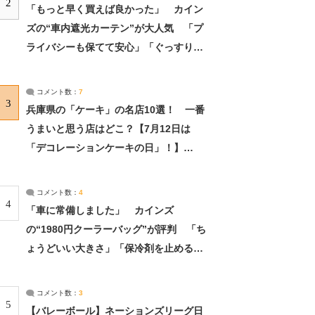
2
「もっと早く買えば良かった」 カイン
ズの“車内遮光カーテン”が大人気 「プ
ライバシーも保てて安心」「ぐっすり眠
れました」（2/2） | ライフ ねとらぼリ
サーチ：2ページ目
コメント数：
7
3
兵庫県の「ケーキ」の名店10選！ 一番
うまいと思う店はどこ？【7月12日は
「デコレーションケーキの日」！】
（2/4） | 兵庫県 ねとらぼリサーチ：2ペ
ージ目
コメント数：
4
4
「車に常備しました」 カインズ
の“1980円クーラーバッグ”が評判 「ち
ょうどいい大きさ」「保冷剤を止めるベ
ルトが良い」（1/5） | ライフ ねとらぼ
リサーチ
コメント数：
3
5
【バレーボール】ネーションズリーグ日