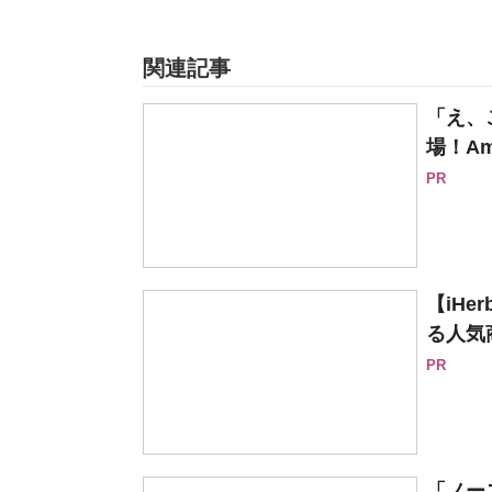
関連記事
「え、
場！Am
PR
【iH
る人気
PR
「ノー