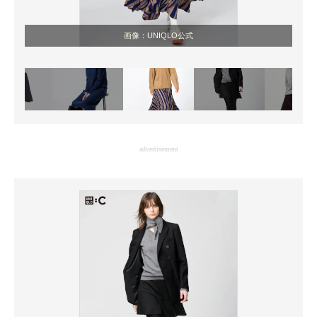
画像：UNIQLO公式
advertisement