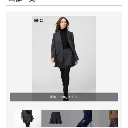
ITの今と未来を見通す
スマホと通信の最新トレンド
進化するPCとデバイスの未来
好きが集まる 比べて選べる
ビジネスと働き方のヒント
AI活用のいまが分かる
企業ITのトレンドを詳説
画像：UNIQLO公式
経営リーダーのコミュニティ
マーケ×ITの今がよく分かる
ITエンジニア向け専門サイト