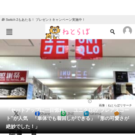
🎁 Switch 2もあたる！ プレゼントキャンペーン実施中！
ねとらぼメニュー
TOP
ニュース
エンタメ
クイズ
グルメ
地域
住まい
教育・育児
動物
リサーチ
ウェア
2025/11/03 11:40（公開）
画像：ねとらぼリサーチ
会員記事
「セットアップに一目惚れ」 ユニクロの“フレアスコー
X
Share
LINE
hatena
0
ト”が人気 「単体でも着回しができる」「形の可愛さが
メディア
絶妙でした！」
画像一覧
注目記事を集めた総合ページ