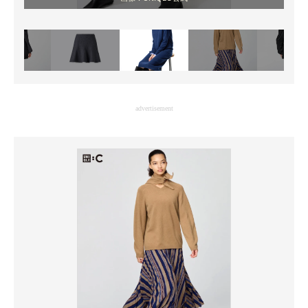
advertisement