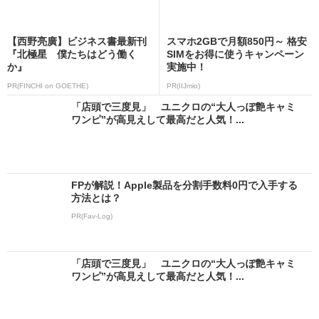
【西野亮廣】ビジネス書最新刊
スマホ2GBで月額850円～ 格安
『北極星 僕たちはどう働く
SIMをお得に使うキャンペーン
か』
実施中！
PR(FINCHI on GOETHE)
PR(IIJmio)
「店頭で三度見」 ユニクロの“大人っぽ艶キャミ
ワンピ”が高見えして最高だと人気！...
FPが解説！Apple製品を分割手数料0円で入手する
方法とは？
PR(Fav-Log)
「店頭で三度見」 ユニクロの“大人っぽ艶キャミ
ワンピ”が高見えして最高だと人気！...