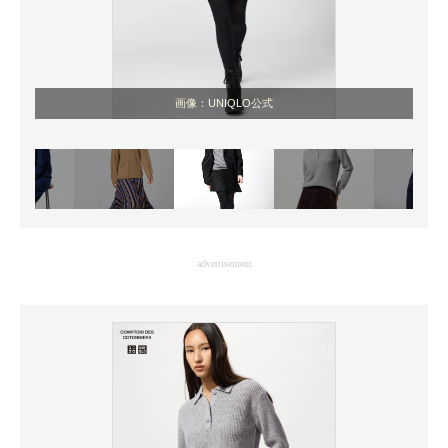
画像：UNIQLO公式
advertisement