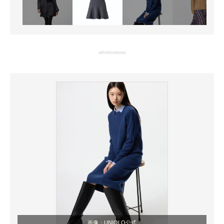
advertisement
画像：UNIQLO公式