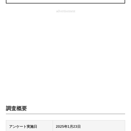
企業向けIT製品の総合サイト
advertisement
IT製品の技術・比較・事例
製造業のIT導入・活用を支援
モノづくり技術者専門サイト
エレクトロニクス専門サイト
電子設計の基本と応用
エネルギーの専門メディア
建設×テクノロジーの最前線
ちょっと気になるネットの話題
調査概要
アンケート実施日
2025年1月23日