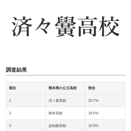
調査結果
順位
熊本県の公立高校
割合
1
済々黌高校
20.7%
2
熊本高校
18.5%
3
必由館高校
10.0%