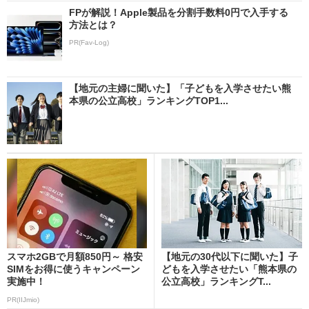
FPが解説！Apple製品を分割手数料0円で入手する
方法とは？
PR(Fav-Log)
【地元の主婦に聞いた】「子どもを入学させたい熊
本県の公立高校」ランキングTOP1...
スマホ2GBで月額850円～ 格安
【地元の30代以下に聞いた】子
SIMをお得に使うキャンペーン
どもを入学させたい「熊本県の
実施中！
公立高校」ランキングT...
PR(IIJmio)