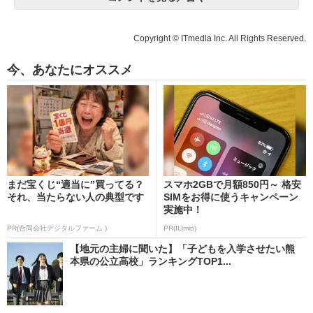
Copyright © ITmedia Inc. All Rights Reserved.
今、あなたにオススメ
まだ宝くじ“適当に”買ってる？
スマホ2GBで月額850円～ 格安
それ、当たらない人の典型です
SIMをお得に使うキャンペーン
実施中！
PR(合同会社デジタルファーム )
PR(IIJmio)
【地元の主婦に聞いた】「子どもを入学させたい熊
本県の公立高校」ランキングTOP1...