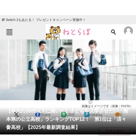
🎁 Switch 2もあたる！ プレゼントキャンペーン実施中！
ねとらぼメニュー
TOP
ニュース
エンタメ
クイズ
グルメ
地域
住まい
教育・育児
動物
リサーチ
高校
2025/11/01 14:50（公開）
画像はイメージです（画像：PIXTA）
会員記事
【地元の30代以下に聞いた】子どもを入学させたい「熊
X
Share
LINE
hatena
0
本県の公立高校」ランキングTOP12！ 第1位は「済々
メディア
黌高校」【2025年最新調査結果】
目次を表示
注目記事を集めた総合ページ