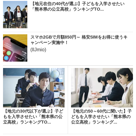
【地元在住の40代が選ぶ】子どもを入学させたい
「熊本県の公立高校」ランキングTO...
スマホ2GBで月額850円～ 格安SIMをお得に使うキ
ャンペーン実施中！
(IIJmio)
【地元の30代以下が選ぶ】子ど
【地元の50～60代に聞いた】子
もを入学させたい「熊本県の公
どもを入学させたい「熊本県の
立高校」ランキングTO...
公立高校」ランキング...