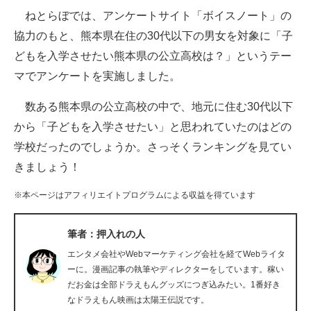
ねとらぼでは、アンケートサイト「ボイスノート」の
ITの今と未来を見通す
協力のもと、熊本県在住の30代以下の男女を対象に「子
どもを入学させたい熊本県の公立高校は？」というテー
スマホと通信の最新トレンド
マでアンケートを実施しました。
進化するPCとデバイスの未来
数ある熊本県の公立高校の中で、地元に住む30代以下
好きが集まる 比べて選べる
から「子どもを入学させたい」と思われていたのはどの
学校だったのでしょうか。さっそくランキングを見てい
ビジネスと働き方のヒント
きましょう！
AI活用のいまが分かる
※本ページはアフィリエイトプログラムによる収益を得ています
企業ITのトレンドを詳説
筆者：押入れの人
経営リーダーのコミュニティ
エンタメ会社やWebマーケティング会社を経てWebライタ
マーケ×ITの今がよく分かる
ーに。漫画記事の執筆やディレクターをしています。稼い
だお金は全部ドラえもんグッズにつぎ込みたい。1番好き
ITエンジニア向け専門サイト
なドラえもん映画は太陽王伝説です。