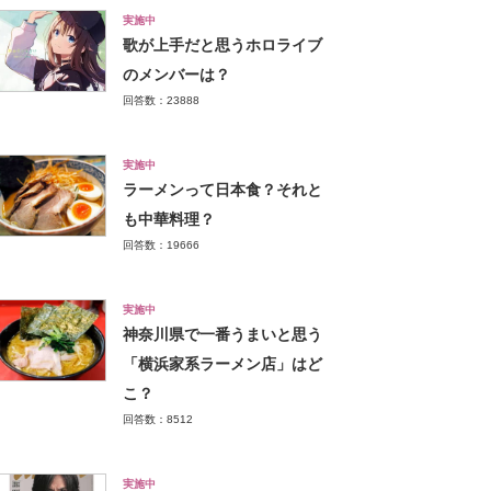
実施中
歌が上手だと思うホロライブ
のメンバーは？
回答数：23888
実施中
ラーメンって日本食？それと
も中華料理？
回答数：19666
実施中
神奈川県で一番うまいと思う
「横浜家系ラーメン店」はど
こ？
回答数：8512
実施中