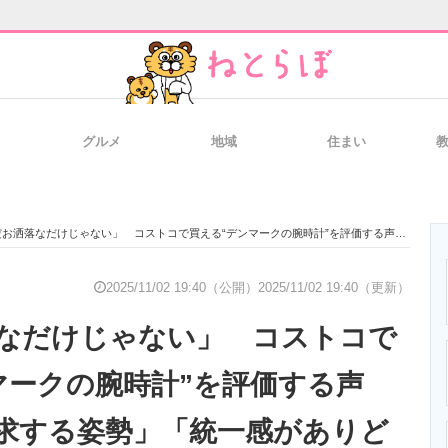
グルメ
地域
住まい
と未来を見通す
スマホと通信の最新トレンド
進化するPCとデ
落なだけじゃない」 コストコで買える“デンマークの腕時計”を評価する声「機能性を追求する姿勢」「統一感がありどんな着こなしにもフィット」
のいまが分かる
企業ITのトレンドを詳説
経営リーダーの
2025/11/02 19:40（公開）
2025/11/02 19:40（更新）
なだけじゃない」 コストコで
T製品の総合サイト
IT製品の技術・比較・事例
製造業のIT導入
マークの腕時計”を評価する声
求する姿勢」「統一感がありど