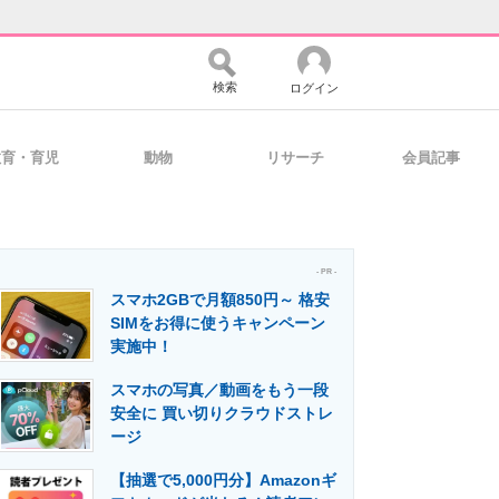
検索
ログイン
教育・育児
動物
リサーチ
会員記事
バイスの未来
好きが集まる 比べて選べる
- PR -
スマホ2GBで月額850円～ 格安
コミュニティ
マーケ×ITの今がよく分かる
SIMをお得に使うキャンペーン
実施中！
スマホの写真／動画をもう一段
・活用を支援
安全に 買い切りクラウドストレ
ージ
【抽選で5,000円分】Amazonギ