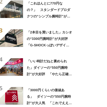
2
「かなり満足感高い」
「これほんとに770円な
の？」 スタンダードプロダ
クツの“シンプル腕時計”が大
好評 「もうこれでいい」
3
「かなり満足感高い」
「2本目を買いました」カシオ
の“3300円腕時計”が大好評
「G-SHOCKっぽいデザイン
が◎」「とてもこの値段とは
4
思えない」「軽くて薄いしカ
「いい時計だねと褒められ
ッコいい」「丈夫で視認性も
た」ダイソーの“550円腕時
抜群」
計”が大好評 「やたら正確」
「550円とは思えない」「色
5
違いで2本持ってる」
「3000円くらいの価値あ
る」 ダイソーの“550円腕時
計”が大人気 「これでええや