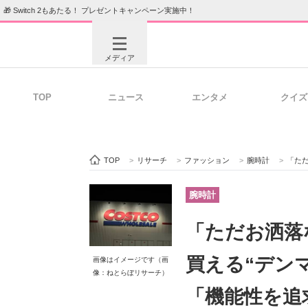
🎁 Switch 2もあたる！ プレゼントキャンペーン実施中！
メディア
TOP
ニュース
エンタメ
クイズ
注目記事を集めた総合ページ
ITの今
TOP
>
リサーチ
>
ファッション
>
腕時計
>
「ただお洒
ビジネスと働き方のヒント
AI活用
腕時計
「ただお洒落
ITエンジニア向け専門サイト
企業向けI
買える“デン
画像はイメージです（画
像：ねとらぼリサーチ）
「機能性を追