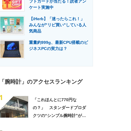
フトカードが当たる！読者アン
門メディア
建設×テクノロジーの最前線
ケート実施中
【iHerb】「迷ったらこれ！」
みんなが"リピ買い"している人
気商品
重量約999g、最新CPU搭載のビ
ジネスPCの実力は？
「腕時計」のアクセスランキング
1
「これほんとに770円な
の？」 スタンダードプロダ
クツの“シンプル腕時計”が大
好評 「もうこれでいい」