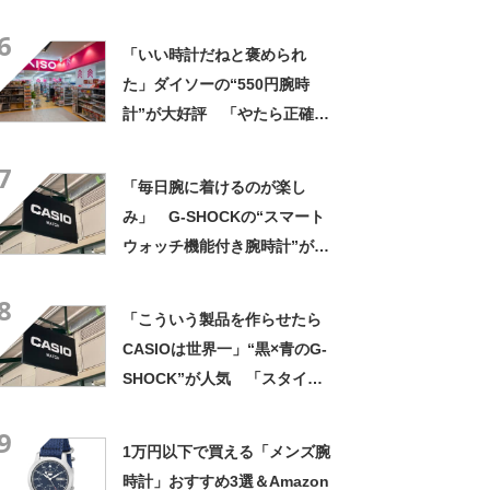
ん」「5気圧防水でこの値段」
6
「腕時計問題が解決した」
「いい時計だねと褒められ
た」ダイソーの“550円腕時
計”が大好評 「やたら正確」
「550円とは思えない」「色
7
違いで2本持ってる」
「毎日腕に着けるのが楽し
み」 G-SHOCKの“スマート
ウォッチ機能付き腕時計”が好
評！ 「スマートウォッチ感
8
がない」「3本目」
「こういう製品を作らせたら
CASIOは世界一」“黒×青のG-
SHOCK”が人気 「スタイリ
ッシュで品がある」「かなり
9
カッコ良い」「ごつくて使い
1万円以下で買える「メンズ腕
やすい」
時計」おすすめ3選＆Amazon