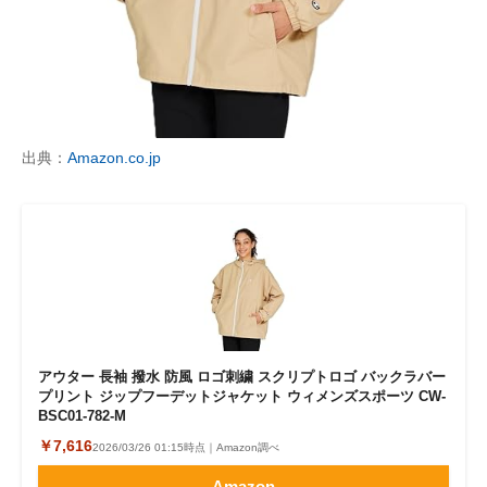
企業向けIT製品の総合サイト
IT製品の技術・比較・事例
製造業のIT導入・活用を支援
出典：
Amazon.co.jp
モノづくり技術者専門サイト
エレクトロニクス専門サイト
電子設計の基本と応用
エネルギーの専門メディア
建設×テクノロジーの最前線
アウター 長袖 撥水 防風 ロゴ刺繍 スクリプトロゴ バックラバー
プリント ジップフーデットジャケット ウィメンズスポーツ CW-
ちょっと気になるネットの話題
BSC01-782-M
￥7,616
2026/03/26 01:15時点｜Amazon調べ
Amazon