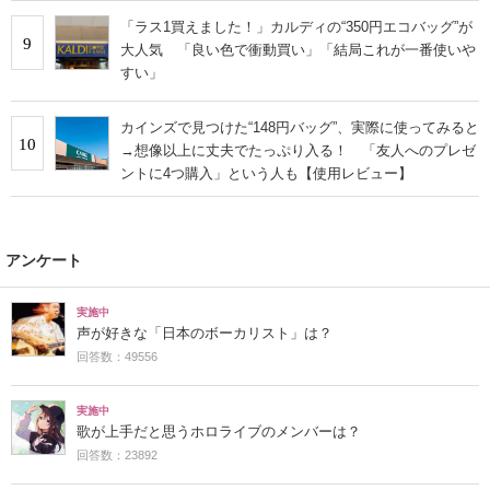
「ラス1買えました！」カルディの“350円エコバッグ”が
9
大人気 「良い色で衝動買い」「結局これが一番使いや
すい」
カインズで見つけた“148円バッグ”、実際に使ってみると
10
→想像以上に丈夫でたっぷり入る！ 「友人へのプレゼ
ントに4つ購入」という人も【使用レビュー】
アンケート
実施中
声が好きな「日本のボーカリスト」は？
回答数：49556
実施中
歌が上手だと思うホロライブのメンバーは？
回答数：23892