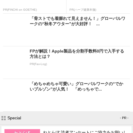
PR(FINCHI on GOETHE)
PR(ハーブ健康本舗)
「骨ストでも着膨れて見えません！」グローバルワ
ークの“秋冬アウター”が大好評！ ...
FPが解説！Apple製品を分割手数料0円で入手する
方法とは？
PR(Fav-Log)
「めちゃめちゃ可愛い」グローバルワークの“でか
いブルゾン”が人気！ 「めっちゃで...
Special
- PR -
ねとらぼ 読者アンケートにご協力をお願いし