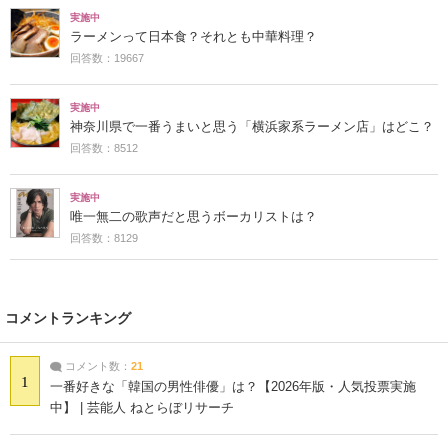
実施中
ラーメンって日本食？それとも中華料理？
回答数：19667
実施中
神奈川県で一番うまいと思う「横浜家系ラーメン店」はどこ？
回答数：8512
実施中
唯一無二の歌声だと思うボーカリストは？
回答数：8129
コメントランキング
コメント数：
21
1
一番好きな「韓国の男性俳優」は？【2026年版・人気投票実施
中】 | 芸能人 ねとらぼリサーチ