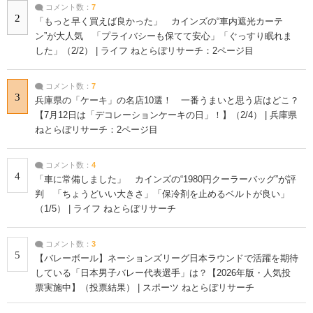
コメント数：
7
2
「もっと早く買えば良かった」 カインズの“車内遮光カーテ
ン”が大人気 「プライバシーも保てて安心」「ぐっすり眠れま
した」（2/2） | ライフ ねとらぼリサーチ：2ページ目
コメント数：
7
3
兵庫県の「ケーキ」の名店10選！ 一番うまいと思う店はどこ？
【7月12日は「デコレーションケーキの日」！】（2/4） | 兵庫県
ねとらぼリサーチ：2ページ目
コメント数：
4
4
「車に常備しました」 カインズの“1980円クーラーバッグ”が評
判 「ちょうどいい大きさ」「保冷剤を止めるベルトが良い」
（1/5） | ライフ ねとらぼリサーチ
コメント数：
3
5
【バレーボール】ネーションズリーグ日本ラウンドで活躍を期待
している「日本男子バレー代表選手」は？【2026年版・人気投
票実施中】（投票結果） | スポーツ ねとらぼリサーチ