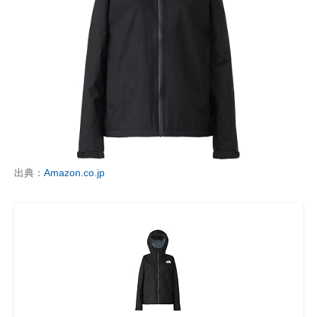
出典：
Amazon.co.jp