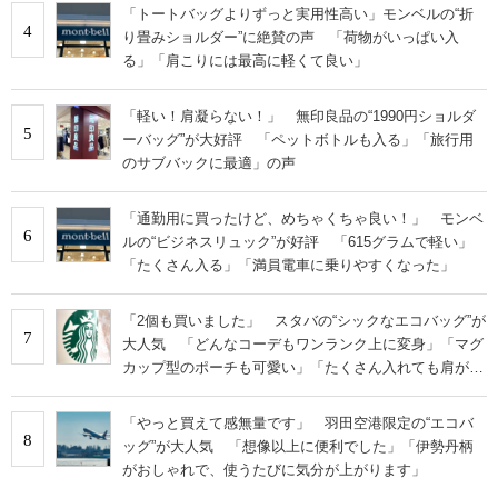
「トートバッグよりずっと実用性高い」モンベルの“折
4
り畳みショルダー”に絶賛の声 「荷物がいっぱい入
る」「肩こりには最高に軽くて良い」
「軽い！肩凝らない！」 無印良品の“1990円ショルダ
5
ーバッグ”が大好評 「ペットボトルも入る」「旅行用
のサブバックに最適」の声
「通勤用に買ったけど、めちゃくちゃ良い！」 モンベ
6
ルの“ビジネスリュック”が好評 「615グラムで軽い」
「たくさん入る」「満員電車に乗りやすくなった」
「2個も買いました」 スタバの“シックなエコバッグ”が
7
大人気 「どんなコーデもワンランク上に変身」「マグ
カップ型のポーチも可愛い」「たくさん入れても肩が痛
くならない」
「やっと買えて感無量です」 羽田空港限定の“エコバ
8
ッグ”が大人気 「想像以上に便利でした」「伊勢丹柄
がおしゃれで、使うたびに気分が上がります」