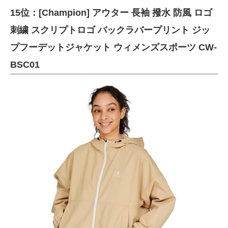
15位：[Champion] アウター 長袖 撥水 防風 ロゴ
ITの今と未来を見通す
刺繍 スクリプトロゴ バックラバープリント ジッ
スマホと通信の最新トレンド
プフーデットジャケット ウィメンズスポーツ CW-
BSC01
進化するPCとデバイスの未来
好きが集まる 比べて選べる
ビジネスと働き方のヒント
AI活用のいまが分かる
企業ITのトレンドを詳説
経営リーダーのコミュニティ
マーケ×ITの今がよく分かる
ITエンジニア向け専門サイト