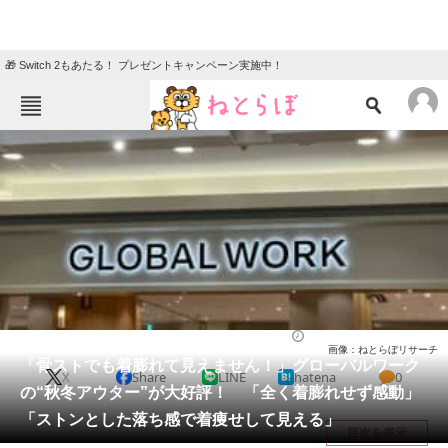
🎁 Switch 2もあたる！ プレゼントキャンペーン実施中！
ねとらぼメニュー
TOP
ニュース
エンタメ
クイズ
グルメ
地域
住まい
教育・育児
動物
リサーチ
バッグ
2025/11/01 21:50（公開）
画像：ねとらぼリサーチ
会員記事
「骨ストでも着膨れて見えません！」グローバルワーク
X
Share
LINE
hatena
0
の“秋冬アウター”が大好評！ 「全く着膨れせず感動」
メディア
「ストンとした落ち感で着痩せして見える」
目次を表示
注目記事を集めた総合ページ