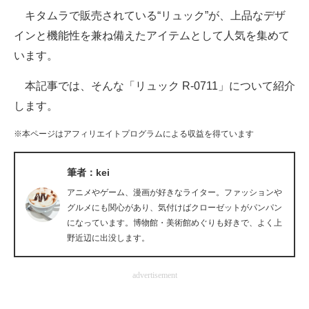
キタムラで販売されている“リュック”が、上品なデザ
ITの今と未来を見通す
インと機能性を兼ね備えたアイテムとして人気を集めて
います。
スマホと通信の最新トレンド
本記事では、そんな「リュック R-0711」について紹介
進化するPCとデバイスの未来
します。
好きが集まる 比べて選べる
※本ページはアフィリエイトプログラムによる収益を得ています
ビジネスと働き方のヒント
筆者：kei
AI活用のいまが分かる
アニメやゲーム、漫画が好きなライター。ファッションや
企業ITのトレンドを詳説
グルメにも関心があり、気付けばクローゼットがパンパン
になっています。博物館・美術館めぐりも好きで、よく上
経営リーダーのコミュニティ
野近辺に出没します。
マーケ×ITの今がよく分かる
advertisement
ITエンジニア向け専門サイト