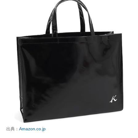
出典：
Amazon.co.jp