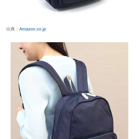
出典：
Amazon.co.jp