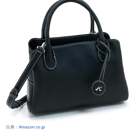
出典：
Amazon.co.jp