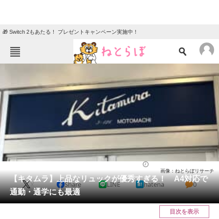
🎁 Switch 2もあたる！ プレゼントキャンペーン実施中！
ねとらぼメニュー
TOP
ニュース
エンタメ
クイズ
グルメ
地域
住まい
教育・育児
動物
リサーチ
バッグ
2025/11/03 14:10（公開）
画像：ねとらぼリサーチ
会員記事
【キタムラ】上品なリュックが優秀すぎる！ A4対応で
X
Share
LINE
hatena
0
通勤・通学にも最適
メディア
目次を表示
注目記事を集めた総合ページ