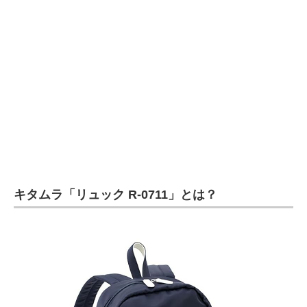
企業向けIT製品の総合サイト
IT製品の技術・比較・事例
製造業のIT導入・活用を支援
モノづくり技術者専門サイト
エレクトロニクス専門サイト
電子設計の基本と応用
キタムラ「リュック R-0711」とは？
エネルギーの専門メディア
建設×テクノロジーの最前線
ちょっと気になるネットの話題