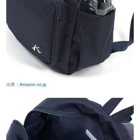
出典：
Amazon.co.jp