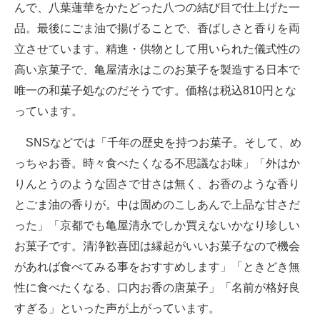
んで、八葉蓮華をかたどった八つの結び目で仕上げた一
品。最後にごま油で揚げることで、香ばしさと香りを両
立させています。精進・供物として用いられた儀式性の
高い京菓子で、亀屋清永はこのお菓子を製造する日本で
唯一の和菓子処なのだそうです。価格は税込810円とな
っています。
SNSなどでは「千年の歴史を持つお菓子。そして、め
っちゃお香。時々食べたくなる不思議なお味」「外はか
りんとうのような固さで甘さは無く、お香のような香り
とごま油の香りが。中は固めのこしあんで上品な甘さだ
った」「京都でも亀屋清永でしか買えないかなり珍しい
お菓子です。清浄歓喜団は縁起がいいお菓子なので機会
があれば食べてみる事をおすすめします」「ときどき無
性に食べたくなる、口内お香の唐菓子」「名前が格好良
すぎる」といった声が上がっています。