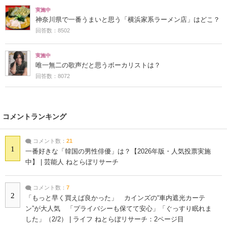
実施中
神奈川県で一番うまいと思う「横浜家系ラーメン店」はどこ？
回答数：8502
実施中
唯一無二の歌声だと思うボーカリストは？
回答数：8072
コメントランキング
コメント数：
21
1
一番好きな「韓国の男性俳優」は？【2026年版・人気投票実施
中】 | 芸能人 ねとらぼリサーチ
コメント数：
7
2
「もっと早く買えば良かった」 カインズの“車内遮光カーテ
ン”が大人気 「プライバシーも保てて安心」「ぐっすり眠れま
した」（2/2） | ライフ ねとらぼリサーチ：2ページ目