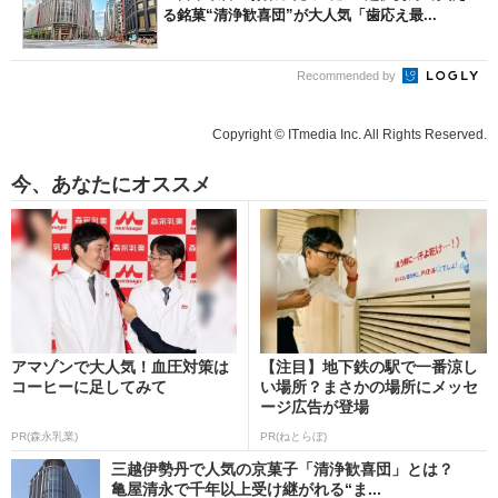
る銘菓“清浄歓喜団”が大人気「歯応え最...
Recommended by
Copyright © ITmedia Inc. All Rights Reserved.
今、あなたにオススメ
アマゾンで大人気！血圧対策は
【注目】地下鉄の駅で一番涼し
コーヒーに足してみて
い場所？まさかの場所にメッセ
ージ広告が登場
PR(森永乳業)
PR(ねとらぼ)
三越伊勢丹で人気の京菓子「清浄歓喜団」とは？
亀屋清永で千年以上受け継がれる“ま...