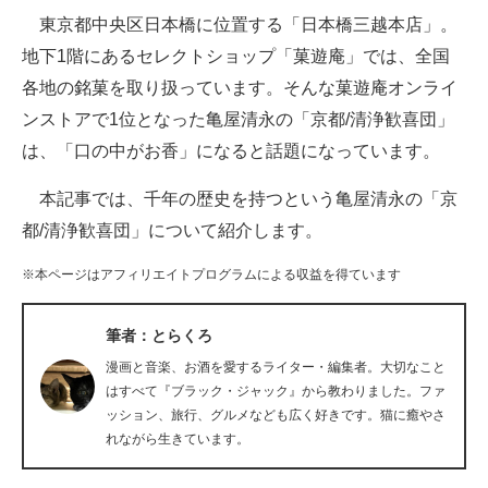
東京都中央区日本橋に位置する「日本橋三越本店」。
ITの今と未来を見通す
地下1階にあるセレクトショップ「菓遊庵」では、全国
各地の銘菓を取り扱っています。そんな菓遊庵オンライ
スマホと通信の最新トレンド
ンストアで1位となった亀屋清永の「京都/清浄歓喜団」
進化するPCとデバイスの未来
は、「口の中がお香」になると話題になっています。
好きが集まる 比べて選べる
本記事では、千年の歴史を持つという亀屋清永の「京
都/清浄歓喜団」について紹介します。
ビジネスと働き方のヒント
※本ページはアフィリエイトプログラムによる収益を得ています
AI活用のいまが分かる
企業ITのトレンドを詳説
筆者：とらくろ
漫画と音楽、お酒を愛するライター・編集者。大切なこと
経営リーダーのコミュニティ
はすべて『ブラック・ジャック』から教わりました。ファ
ッション、旅行、グルメなども広く好きです。猫に癒やさ
マーケ×ITの今がよく分かる
れながら生きています。
ITエンジニア向け専門サイト