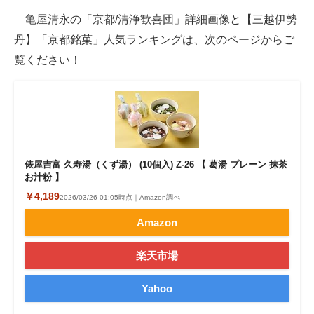
亀屋清永の「京都/清浄歓喜団」詳細画像と【三越伊勢
丹】「京都銘菓」人気ランキングは、次のページからご
覧ください！
俵屋吉富 久寿湯（くず湯） (10個入) Z-26 【 葛湯 プレーン 抹茶
お汁粉 】
￥4,189
2026/03/26 01:05時点｜Amazon調べ
Amazon
楽天市場
Yahoo