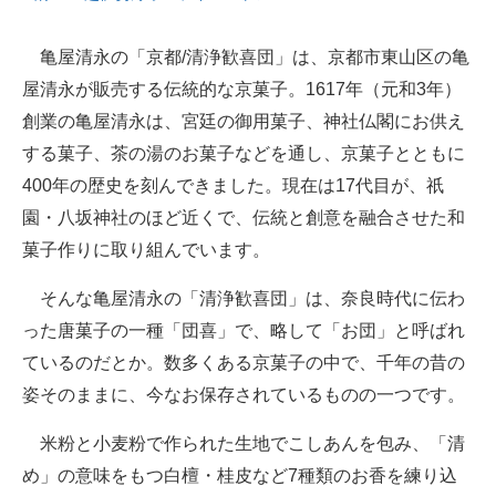
亀屋清永の「京都/清浄歓喜団」は、京都市東山区の亀
屋清永が販売する伝統的な京菓子。1617年（元和3年）
創業の亀屋清永は、宮廷の御用菓子、神社仏閣にお供え
する菓子、茶の湯のお菓子などを通し、京菓子とともに
400年の歴史を刻んできました。現在は17代目が、祇
園・八坂神社のほど近くで、伝統と創意を融合させた和
菓子作りに取り組んでいます。
そんな亀屋清永の「清浄歓喜団」は、奈良時代に伝わ
った唐菓子の一種「団喜」で、略して「お団」と呼ばれ
ているのだとか。数多くある京菓子の中で、千年の昔の
姿そのままに、今なお保存されているものの一つです。
米粉と小麦粉で作られた生地でこしあんを包み、「清
め」の意味をもつ白檀・桂皮など7種類のお香を練り込