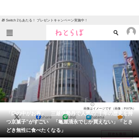
🎁 Switch 2もあたる！ プレゼントキャンペーン実施中！
ねとらぼメニュー
TOP
ニュース
エンタメ
クイズ
グルメ
地域
住まい
教育・育児
動物
リサーチ
お菓子
2025/11/02 08:40（公開）
画像はイメージです（画像：PIXTA）
会員記事
「口の中がお香」 三越伊勢丹で人気の“千年の歴史を持
X
Share
LINE
hatena
0
つ京菓子”がすごい 「亀屋清永でしか買えない」「とき
メディア
どき無性に食べたくなる」
目次を表示
注目記事を集めた総合ページ