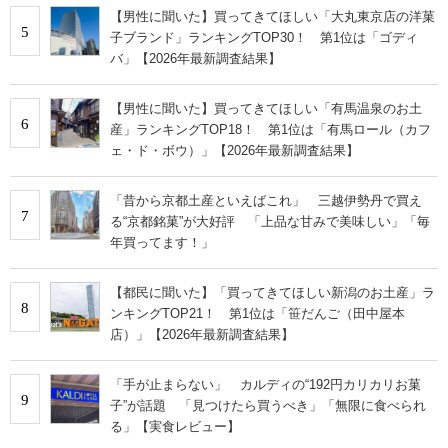
【男性に聞いた】買ってきてほしい「大丸東京店の洋菓
5
子ブランド」ランキングTOP30！ 第1位は「ゴディ
バ」【2026年最新調査結果】
【男性に聞いた】買ってきてほしい「有馬温泉のお土
6
産」ランキングTOP18！ 第1位は「有馬ロール（カフ
ェ・ド・ボウ）」【2026年最新調査結果】
「昔から京都土産といえばこれ」 三越伊勢丹で買え
7
る“京都銘菓”が大好評 「上品な甘みで美味しい」「毎
年買ってます！」
【都民に聞いた】「買ってきてほしい新潟のお土産」ラ
8
ンキングTOP21！ 第1位は「笹だんご（田中屋本
店）」【2026年最新調査結果】
「手が止まらない」 カルディの“192円カリカリお菓
9
子”が話題 「見つけたら買うべき」「無限に食べられ
る」【実食レビュー】