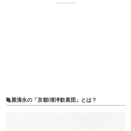
advertisement
企業向けIT製品の総合サイト
IT製品の技術・比較・事例
製造業のIT導入・活用を支援
モノづくり技術者専門サイト
エレクトロニクス専門サイト
電子設計の基本と応用
エネルギーの専門メディア
建設×テクノロジーの最前線
亀屋清永の「京都/清浄歓喜団」とは？
ちょっと気になるネットの話題