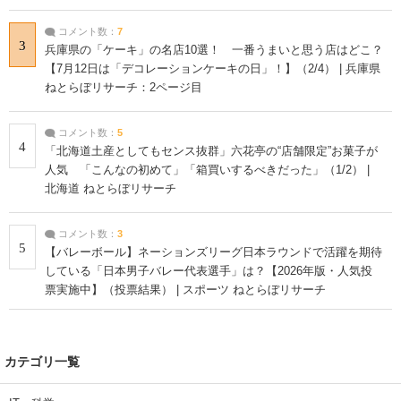
コメント数：
7
3
兵庫県の「ケーキ」の名店10選！ 一番うまいと思う店はどこ？
【7月12日は「デコレーションケーキの日」！】（2/4） | 兵庫県
ねとらぼリサーチ：2ページ目
コメント数：
5
4
「北海道土産としてもセンス抜群」六花亭の“店舗限定”お菓子が
人気 「こんなの初めて」「箱買いするべきだった」（1/2） |
北海道 ねとらぼリサーチ
コメント数：
3
5
【バレーボール】ネーションズリーグ日本ラウンドで活躍を期待
している「日本男子バレー代表選手」は？【2026年版・人気投
票実施中】（投票結果） | スポーツ ねとらぼリサーチ
カテゴリ一覧