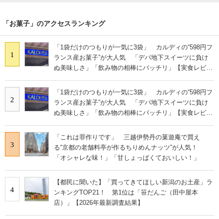
「お菓子」のアクセスランキング
「1袋だけのつもりが一気に3袋」 カルディの“598円フ
1
ランス産お菓子”が大人気 「デパ地下スイーツに負け
ぬ美味しさ」「飲み物の相棒にバッチリ」【実食レビュ
ー】
「1袋だけのつもりが一気に3袋」 カルディの“598円フ
2
ランス産お菓子”が大人気 「デパ地下スイーツに負け
ぬ美味しさ」「飲み物の相棒にバッチリ」【実食レビュ
ー】
「これは罪作りです」 三越伊勢丹の菓遊庵で買え
3
る“京都の老舗料亭が作るちりめんナッツ”が人気！
「オシャレな味！」「甘しょっぱくておいしい！」
【都民に聞いた】「買ってきてほしい新潟のお土産」ラ
4
ンキングTOP21！ 第1位は「笹だんご（田中屋本
店）」【2026年最新調査結果】