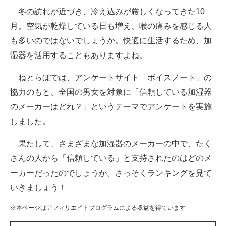
冬の訪れが近づき、冷え込みが厳しくなってきた10
ITの今と未来を見通す
月。空気が乾燥している日も増え、喉の痛みを感じる人
も多いのではないでしょうか。快適に生活するため、加
スマホと通信の最新トレンド
湿器を活用することもありますよね。
進化するPCとデバイスの未来
ねとらぼでは、アンケートサイト「ボイスノート」の
好きが集まる 比べて選べる
協力のもと、全国の男女を対象に「信頼している加湿器
のメーカーはどれ？」というテーマでアンケートを実施
ビジネスと働き方のヒント
しました。
AI活用のいまが分かる
果たして、さまざまな加湿器のメーカーの中で、たく
企業ITのトレンドを詳説
さんの人から「信頼している」と支持されたのはどのメ
ーカーだったのでしょうか。さっそくランキングを見て
経営リーダーのコミュニティ
いきましょう！
マーケ×ITの今がよく分かる
※本ページはアフィリエイトプログラムによる収益を得ています
ITエンジニア向け専門サイト