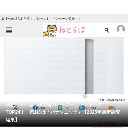
🎁 Switch 2もあたる！ プレゼントキャンペーン実施中！
ねとらぼメニュー
TOP
ニュース
エンタメ
クイズ
グルメ
地域
住まい
教育・育児
動物
リサーチ
家電・PC・カメラ
2025/11/02 21:10（公開）
出典：Amazon.co.jp
会員記事
信頼している「加湿器のメーカー」ランキング
X
Share
LINE
hatena
0
TOP24！ 第1位は「パナソニック」【2025年最新調査
メディア
結果】
目次を表示
注目記事を集めた総合ページ