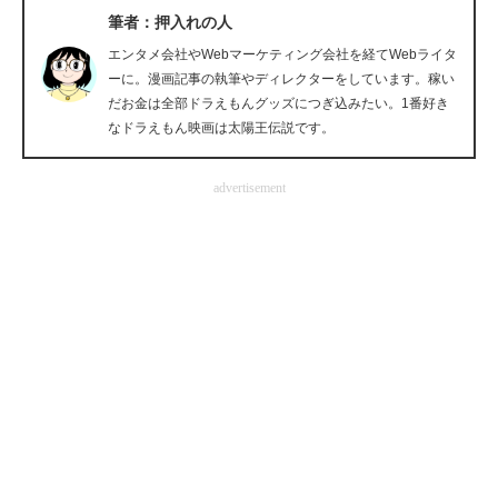
筆者：押入れの人
企業向けIT製品の総合サイト
エンタメ会社やWebマーケティング会社を経てWebライタ
IT製品の技術・比較・事例
ーに。漫画記事の執筆やディレクターをしています。稼い
だお金は全部ドラえもんグッズにつぎ込みたい。1番好き
製造業のIT導入・活用を支援
なドラえもん映画は太陽王伝説です。
モノづくり技術者専門サイト
advertisement
エレクトロニクス専門サイト
電子設計の基本と応用
エネルギーの専門メディア
建設×テクノロジーの最前線
ちょっと気になるネットの話題