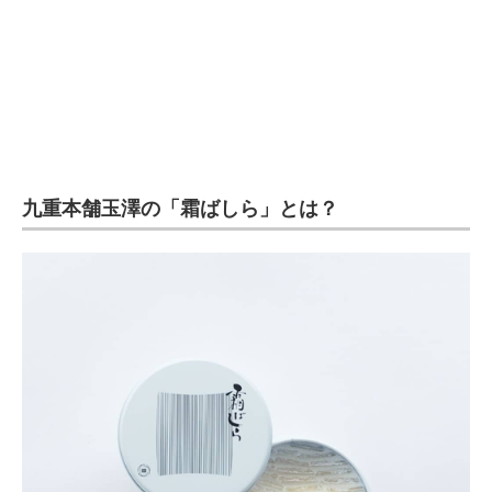
企業向けIT製品の総合サイト
IT製品の技術・比較・事例
製造業のIT導入・活用を支援
モノづくり技術者専門サイト
九重本舗玉澤の「霜ばしら」とは？
エレクトロニクス専門サイト
電子設計の基本と応用
エネルギーの専門メディア
建設×テクノロジーの最前線
ちょっと気になるネットの話題