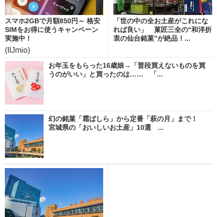
スマホ2GBで月額850円～ 格安
「世の中の全お土産がこれにな
SIMをお得に使うキャンペーン
れば良い」 菓匠三全の“和洋折
実施中！
衷の仙台銘菓”が絶品！...
(IIJmio)
お年玉をもらった16歳娘→「普段買えないものを買
うのがいい」と買ったのは…… 「...
幻の銘菓「霜ばしら」から定番「萩の月」まで！
宮城県の「おいしいお土産」10選 ...