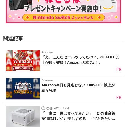
関連記事
Amazon
「え、こんなセールやってたの？」80％OFF以
上が続々登場！Amazonの本気が...
PR
Amazon
Amazon今日も見逃せない！80%OFF以上が
続々登場
PR
公開 2025/11/04
「一生に一度は食べてみたい」 幻の仙台銘
菓“霜ばしら”が美しすぎる 「宝石みたい...