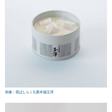
画像：霜ばしら | 九重本舗玉澤