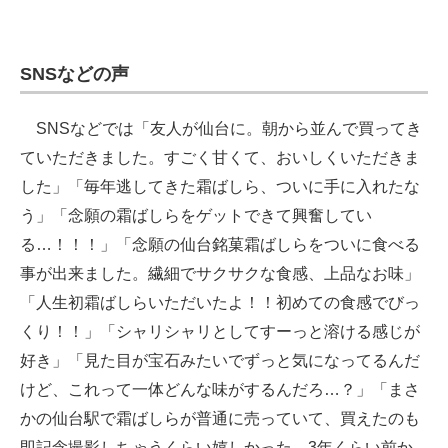
SNSなどの声
SNSなどでは「友人が仙台に。朝から並んで買ってき
ていただきました。すごく甘くて、おいしくいただきま
した」「毎年逃してきた霜ばしら、ついに手に入れたな
う」「念願の霜ばしらをゲットできて興奮してい
る…！！！」「念願の仙台銘菓霜ばしらをついに食べる
事が出来ました。繊細でサクサクな食感、上品なお味」
「人生初霜ばしらいただいたよ！！初めての食感でびっ
くり！！」「シャリシャリとしてすーっと溶ける感じが
好き」「見た目が宝石みたいでずっと気になってるんだ
けど、これって一体どんな味がするんだろ…？」「まさ
かの仙台駅で霜ばしらが普通に売っていて、買えたのも
即記念撮影しちゃうくらい嬉しかった。3年くらい前か