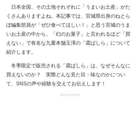
日本全国、その土地それぞれに「うまいお土産」がた
ITの今と未来を見通す
くさんありますよね。本記事では、宮城県出身のねとら
ぼ編集部員が「ぜひ食べてほしい！」と思う宮城のうま
スマホと通信の最新トレンド
いお土産の中から、「幻のお菓子」と言われるほど「買
進化するPCとデバイスの未来
えない」で有名な九重本舗玉澤の「霜ばしら」について
紹介します。
好きが集まる 比べて選べる
冬季限定で販売される「霜ばしら」は、なぜそんなに
ビジネスと働き方のヒント
買えないのか？ 実際どんな見た目・味なのかについ
AI活用のいまが分かる
て、SNSの声や経験を交えてお伝えします！
企業ITのトレンドを詳説
advertisement
経営リーダーのコミュニティ
マーケ×ITの今がよく分かる
ITエンジニア向け専門サイト