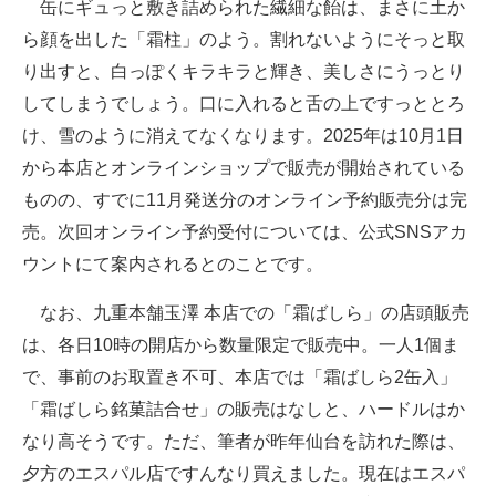
缶にギュっと敷き詰められた繊細な飴は、まさに土か
ら顔を出した「霜柱」のよう。割れないようにそっと取
り出すと、白っぽくキラキラと輝き、美しさにうっとり
してしまうでしょう。口に入れると舌の上ですっととろ
け、雪のように消えてなくなります。2025年は10月1日
から本店とオンラインショップで販売が開始されている
ものの、すでに11月発送分のオンライン予約販売分は完
売。次回オンライン予約受付については、公式SNSアカ
ウントにて案内されるとのことです。
なお、九重本舗玉澤 本店での「霜ばしら」の店頭販売
は、各日10時の開店から数量限定で販売中。一人1個ま
で、事前のお取置き不可、本店では「霜ばしら2缶入」
「霜ばしら銘菓詰合せ」の販売はなしと、ハードルはか
なり高そうです。ただ、筆者が昨年仙台を訪れた際は、
夕方のエスパル店ですんなり買えました。現在はエスパ