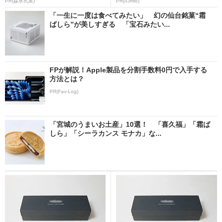
PR(森永乳業)
PR(IIJmio)
「一生に一度は食べてみたい」 幻の仙台銘菓“霜
ばしら”が美しすぎる 「宝石みたい...
FPが解説！Apple製品を分割手数料0円で入手する
方法とは？
PR(Fav-Log)
「宮城のうまいお土産」10選！ 「喜久福」「霜ば
しら」「シーラカンス モナカ」な...