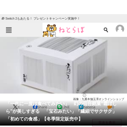
🎁 Switch 2もあたる！ プレゼントキャンペーン実施中！
ねとらぼメニュー
TOP
ニュース
エンタメ
クイズ
グルメ
地域
住まい
教育・育児
動物
リサーチ
グルメ
2025/11/04 15:30（公開）
画像：九重本舗玉澤オンラインショップ
会員記事
「一生に一度は食べてみたい」 幻の仙台銘菓“霜ばし
X
Share
LINE
hatena
0
ら”が美しすぎる 「宝石みたい」「繊細でサクサク」
メディア
「初めての食感」【冬季限定販売中】
目次を表示
注目記事を集めた総合ページ