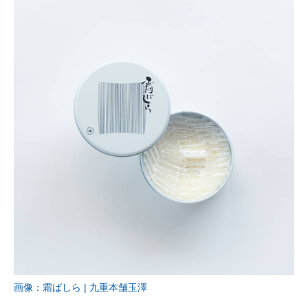
画像：霜ばしら | 九重本舗玉澤