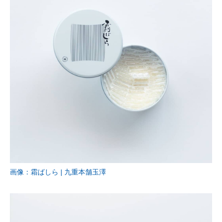
画像：霜ばしら | 九重本舗玉澤