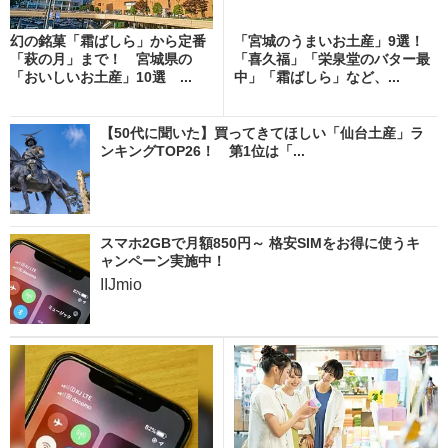
幻の銘菓「霜ばしら」から定番
「宮城のうまいお土産」9選！
「萩の月」まで！ 宮城県の
「喜久福」「栄泉堂のバター最
「おいしいお土産」10選 ...
中」「霜ばしら」など、...
【50代に聞いた】買ってきてほしい「仙台土産」ラ
ンキングTOP26！ 第1位は「...
スマホ2GBで月額850円～ 格安SIMをお得に使うキ
ャンペーン実施中！
IIJmio