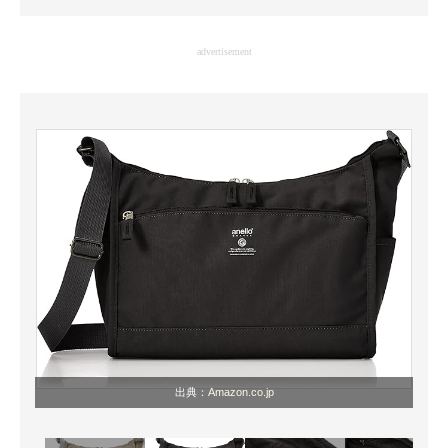
企業向けIT製品の総合サイト
advertisement
IT製品の技術・比較・事例
製造業のIT導入・活用を支援
モノづくり技術者専門サイト
エレクトロニクス専門サイト
電子設計の基本と応用
エネルギーの専門メディア
建設×テクノロジーの最前線
ちょっと気になるネットの話題
出典：
Amazon.co.jp