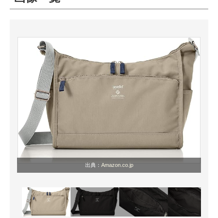
ITの今と未来を見通す
スマホと通信の最新トレンド
進化するPCとデバイスの未来
好きが集まる 比べて選べる
ビジネスと働き方のヒント
AI活用のいまが分かる
企業ITのトレンドを詳説
出典：
Amazon.co.jp
経営リーダーのコミュニティ
マーケ×ITの今がよく分かる
ITエンジニア向け専門サイト