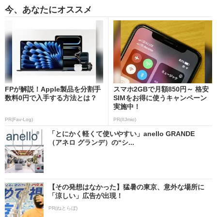
今、あなたにオススメ
FPが解説！Apple製品を分割手
スマホ2GBで月額850円～ 格安
数料0円で入手する方法とは？
SIMをお得に使うキャンペーン
実施中！
PR(Fav-Log)
PR(IIJmio)
「とにかく軽くて使いやすい」anello GRANDE
（アネロ グランデ）の“シ...
【その発想はなかった】猛暑の東京、意外な場所に
「涼しい」広告が出現！
PR(ねとらぼ)