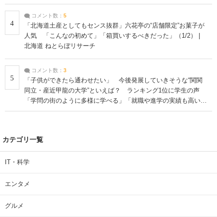
コメント数：
5
4
「北海道土産としてもセンス抜群」六花亭の“店舗限定”お菓子が
人気 「こんなの初めて」「箱買いするべきだった」（1/2） |
北海道 ねとらぼリサーチ
コメント数：
3
5
「子供ができたら通わせたい」 今後発展していきそうな“関関
同立・産近甲龍の大学”といえば？ ランキング1位に学生の声
「学問の街のように多様に学べる」「就職や進学の実績も高い」
| 大学 ねとらぼリサーチ
カテゴリ一覧
IT・科学
エンタメ
グルメ