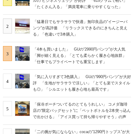
ルの“ビジネスリュック”が好評 「615グラムで軽い」
「たくさん入る」「満員電車に乗りやすくなった」
「猛暑日でもサラサラで快適」無印良品の“イージーパ
2
ンツ”が高評価 「リラックスできるのにきちんと見え
る」「色違いで3本購入」
「4本も買いました」 GUの“2990円パンツ”が大人気
3
「脚が細く見える」「とても柔らかく履き心地抜群」
「仕事でもプライベートでも重宝します」
「気に入りすぎて3色購入」 GUの“990円パンツ”が大好
4
評 「生地がサラサラで涼しい」「とても楽でスタイル
も◎」「シルエットも履き心地も最高です」
「保冷ポーチついてるのとてもうれしい」 コメダ珈琲
5
店の“限定バッグセット”に「ペットボトルを2本突っ込ん
で出かける」「アイス買って持ち帰りやすそう」の声
「二の腕が気にならない」cocaの“1290円トップス”が大