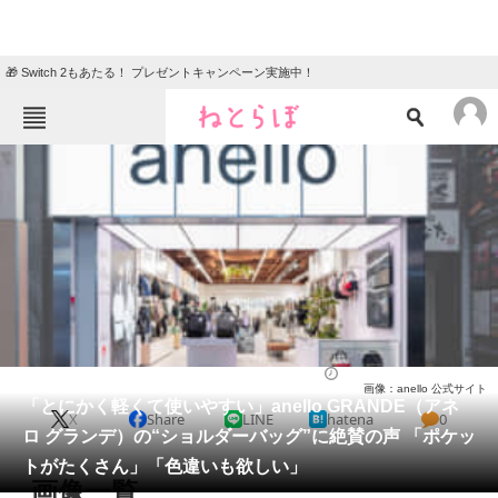
🎁 Switch 2もあたる！ プレゼントキャンペーン実施中！
ねとらぼメニュー
TOP
ニュース
エンタメ
クイズ
グルメ
地域
住まい
教育・育児
動物
リサーチ
ファッション
2025/11/30 16:20（公開）
画像：anello 公式サイト
会員記事
「とにかく軽くて使いやすい」anello GRANDE（アネ
X
Share
LINE
hatena
0
ロ グランデ）の“ショルダーバッグ”に絶賛の声 「ポケッ
メディア
トがたくさん」「色違いも欲しい」
画像一覧
注目記事を集めた総合ページ