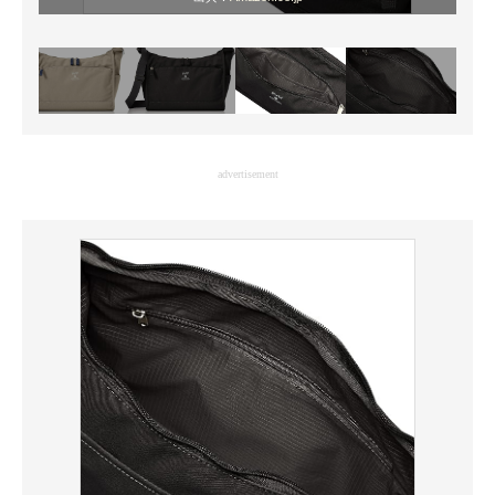
advertisement