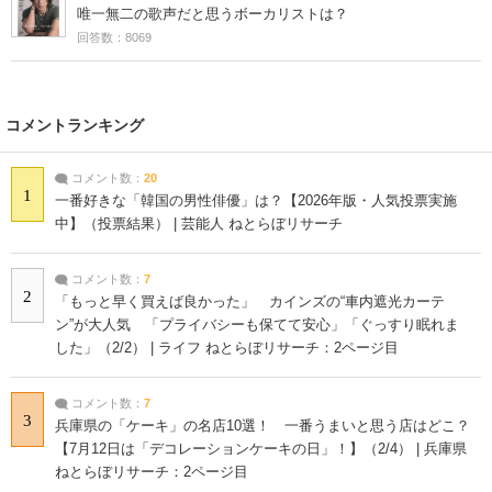
唯一無二の歌声だと思うボーカリストは？
回答数：8069
コメントランキング
コメント数：
20
1
一番好きな「韓国の男性俳優」は？【2026年版・人気投票実施
中】（投票結果） | 芸能人 ねとらぼリサーチ
コメント数：
7
2
「もっと早く買えば良かった」 カインズの“車内遮光カーテ
ン”が大人気 「プライバシーも保てて安心」「ぐっすり眠れま
した」（2/2） | ライフ ねとらぼリサーチ：2ページ目
コメント数：
7
3
兵庫県の「ケーキ」の名店10選！ 一番うまいと思う店はどこ？
【7月12日は「デコレーションケーキの日」！】（2/4） | 兵庫県
ねとらぼリサーチ：2ページ目