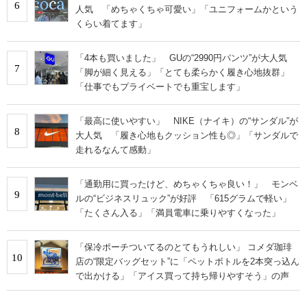
6
人気 「めちゃくちゃ可愛い」「ユニフォームかという
くらい着てます」
「4本も買いました」 GUの“2990円パンツ”が大人気
7
「脚が細く見える」「とても柔らかく履き心地抜群」
「仕事でもプライベートでも重宝します」
「最高に使いやすい」 NIKE（ナイキ）の“サンダル”が
8
大人気 「履き心地もクッション性も◎」「サンダルで
走れるなんて感動」
「通勤用に買ったけど、めちゃくちゃ良い！」 モンベ
9
ルの“ビジネスリュック”が好評 「615グラムで軽い」
「たくさん入る」「満員電車に乗りやすくなった」
「保冷ポーチついてるのとてもうれしい」 コメダ珈琲
10
店の“限定バッグセット”に「ペットボトルを2本突っ込ん
で出かける」「アイス買って持ち帰りやすそう」の声