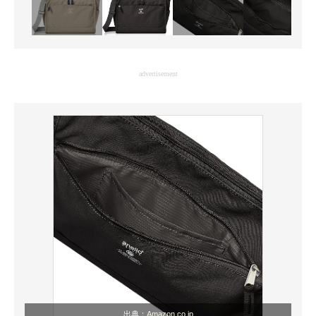
advertisement
出典：
Amazon.co.jp