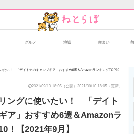
グルメ
地域
住まい
と未来を見通す
スマホと通信の最新トレンド
進化するPCとデ
！ 「デイトナのキャンプギア」おすすめ6選＆AmazonランキングTOP10！【2021年9月】
のいまが分かる
企業ITのトレンドを詳説
経営リーダーの
2021/09/10 18:05（公開）
2021/09/10 18:05（更新）
リングに使いたい！ 「デイト
T製品の総合サイト
IT製品の技術・比較・事例
製造業のIT導入
ギア」おすすめ6選＆Amazonラ
10！【2021年9月】