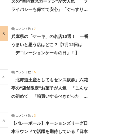
ズの“車内遮光カーテン”が大人気 「プ
ライバシーも保てて安心」「ぐっすり眠
れました」（2/2） | ライフ ねとらぼリ
サーチ：2ページ目
コメント数：
7
3
兵庫県の「ケーキ」の名店10選！ 一番
うまいと思う店はどこ？【7月12日は
「デコレーションケーキの日」！】
（2/4） | 兵庫県 ねとらぼリサーチ：2ペ
ージ目
コメント数：
5
4
「北海道土産としてもセンス抜群」六花
亭の“店舗限定”お菓子が人気 「こんな
の初めて」「箱買いするべきだった」
（1/2） | 北海道 ねとらぼリサーチ
コメント数：
3
5
【バレーボール】ネーションズリーグ日
本ラウンドで活躍を期待している「日本