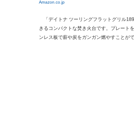
Amazon.co.jp
「デイトナ ツーリングフラットグリル18
きるコンパクトな焚き火台です。プレート
ンレス板で薪や炭をガンガン燃やすことが