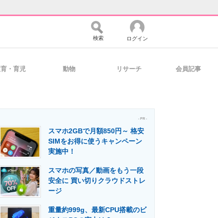
検索
ログイン
教育・育児
動物
リサーチ
会員記事
バイスの未来
好きが集まる 比べて選べる
- PR -
スマホ2GBで月額850円～ 格安
コミュニティ
マーケ×ITの今がよく分かる
SIMをお得に使うキャンペーン
実施中！
スマホの写真／動画をもう一段
・活用を支援
安全に 買い切りクラウドストレ
ージ
重量約999g、最新CPU搭載のビ