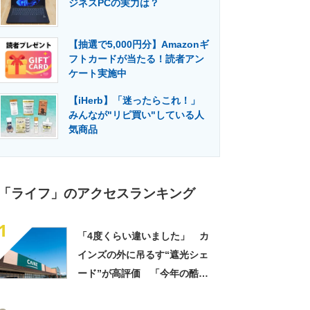
ジネスPCの実力は？
門メディア
建設×テクノロジーの最前線
【抽選で5,000円分】Amazonギ
フトカードが当たる！読者アン
ケート実施中
【iHerb】「迷ったらこれ！」
みんなが"リピ買い"している人
気商品
「ライフ」のアクセスランキング
1
「4度くらい違いました」 カ
インズの外に吊るす“遮光シェ
ード”が高評価 「今年の酷暑
にも活躍」「風通しもよくし