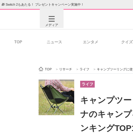
🎁 Switch 2もあたる！ プレゼントキャンペーン実施中！
メディア
TOP
ニュース
エンタメ
クイズ
注目記事を集めた総合ページ
ITの今
TOP
>
リサーチ
>
ライフ
>
キャンプツーリングに使いたい
ビジネスと働き方のヒント
AI活用
ライフ
キャンプツー
ITエンジニア向け専門サイト
企業向けI
ナのキャンプ
ンキングTOP