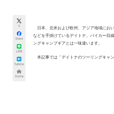
モノづくり技術者専門サイト
エレクトロ
X
日本、北米および欧州、アジア地域におい
ちょっと気になるネットの話題
などを手掛けているデイトナ。バイカー目
Share
ングキャンプギアとは一味違います。
LINE
本記事では「デイトナのツーリングキャン
hatena
Home