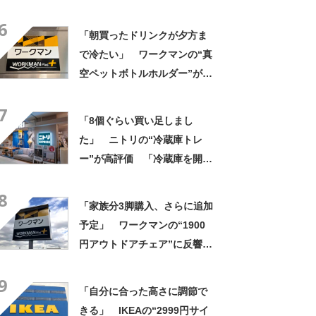
きさ」「保冷剤を止めるベル
6
トが良い」
「朝買ったドリンクが夕方ま
で冷たい」 ワークマンの“真
空ペットボトルホルダー”が大
好評 「車の中でも冷え冷
7
え」「もっと早く買えばよか
「8個ぐらい買い足しまし
った」
た」 ニトリの“冷蔵庫トレ
ー”が高評価 「冷蔵庫を開け
ている時間も短縮できる」
8
「スッキリ見えて使いやす
「家族分3脚購入、さらに追加
い」
予定」 ワークマンの“1900
円アウトドアチェア”に反響
「90キロ級でも安心して座れ
9
た」「キャンプの1軍」の声
「自分に合った高さに調節で
きる」 IKEAの“2999円サイ