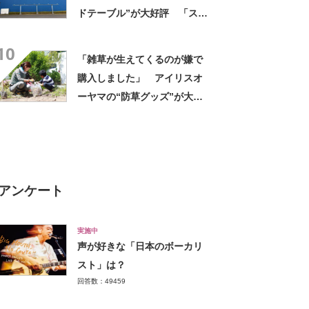
ドテーブル”が大好評 「スチ
ール製で重厚感あり、丈夫で
10
長く使えそう」「飲み物の置
「雑草が生えてくるのが嫌で
き場が気が利いてて良い」
購入しました」 アイリスオ
ーヤマの“防草グッズ”が大人
気 「今回で3度目の購入」
「施工が楽で簡単」
アンケート
実施中
声が好きな「日本のボーカリ
スト」は？
回答数：49459