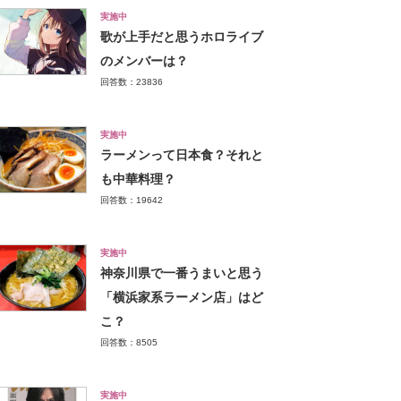
実施中
歌が上手だと思うホロライブ
のメンバーは？
回答数：23836
実施中
ラーメンって日本食？それと
も中華料理？
回答数：19642
実施中
神奈川県で一番うまいと思う
「横浜家系ラーメン店」はど
こ？
回答数：8505
実施中