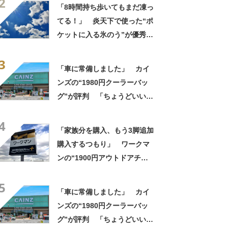
2
っかり遮光」の声
「8時間持ち歩いてもまだ凍っ
てる！」 炎天下で使った“ポ
ケットに入る氷のう”が優秀す
ぎた 「体が一気に冷え
3
る！」「車内に半日置いても
「車に常備しました」 カイ
ひんやり」【使用レビュー】
ンズの“1980円クーラーバッ
グ”が評判 「ちょうどいい大
きさ」「保冷剤を止めるベル
4
トが良い」
「家族分を購入、もう3脚追加
購入するつもり」 ワークマ
ンの“1900円アウトドアチェ
ア”に反響 「90キロ級でも安
5
心して座れた」「キャンプの1
「車に常備しました」 カイ
軍」の声
ンズの“1980円クーラーバッ
グ”が評判 「ちょうどいい大