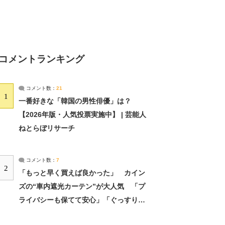
コメントランキング
コメント数：
21
1
一番好きな「韓国の男性俳優」は？
【2026年版・人気投票実施中】 | 芸能人
ねとらぼリサーチ
コメント数：
7
2
「もっと早く買えば良かった」 カイン
ズの“車内遮光カーテン”が大人気 「プ
ライバシーも保てて安心」「ぐっすり眠
れました」（2/2） | ライフ ねとらぼリ