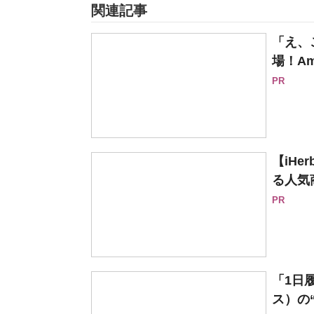
関連記事
「え、
場！Am
PR
【iH
る人気
PR
「1日履
ス）の“