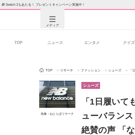
🎁 Switch 2もあたる！ プレゼントキャンペーン実施中！
メディア
TOP
ニュース
エンタメ
クイズ
注目記事を集めた総合ページ
ITの今
TOP
>
リサーチ
>
ファッション
>
シューズ
>
「1日
ビジネスと働き方のヒント
AI活用
シューズ
「1日履いても
ITエンジニア向け専門サイト
企業向けI
ューバランス
画像：ねとらぼリサーチ
絶賛の声 「