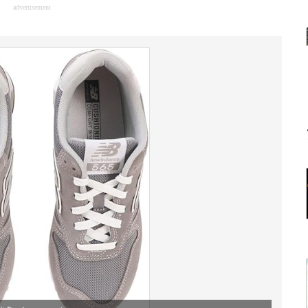
advertisement