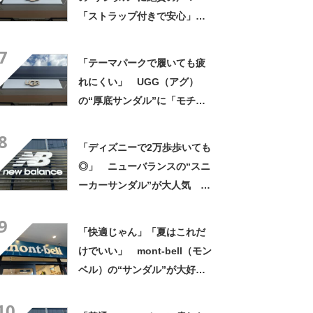
「ストラップ付きで安心」
「落ち着いたきれいな色」
7
「テーマパークで履いても疲
れにくい」 UGG（アグ）
の“厚底サンダル”に「モチモ
チと柔らかい」「厚底で脚長
8
効果◎」「とても軽く歩きや
「ディズニーで2万歩歩いても
すい！」の声
◎」 ニューバランスの“スニ
ーカーサンダル”が大人気
「歴代最高」「軽くてクッシ
9
ョンが効いてる」「見た目も
「快適じゃん」「夏はこれだ
スタイリッシュ」
けでいい」 mont-bell（モン
ベル）の“サンダル”が大好
評 「クッションが効いて
10
る」「見た目かわいい」