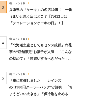
サーチ：2ページ目
コメント数：
7
3
兵庫県の「ケーキ」の名店10選！ 一番
うまいと思う店はどこ？【7月12日は
「デコレーションケーキの日」！】
（2/4） | 兵庫県 ねとらぼリサーチ：2ペ
ージ目
コメント数：
5
4
「北海道土産としてもセンス抜群」六花
亭の“店舗限定”お菓子が人気 「こんな
の初めて」「箱買いするべきだった」
（1/2） | 北海道 ねとらぼリサーチ
コメント数：
4
5
「車に常備しました」 カインズ
の“1980円クーラーバッグ”が評判 「ち
ょうどいい大きさ」「保冷剤を止めるベ
ルトが良い」（1/5） | ライフ ねとらぼ
リサーチ