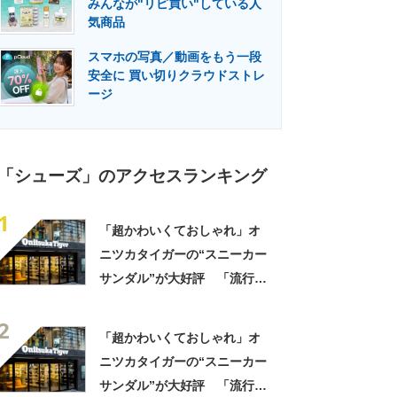
みんなが"リピ買い"している人
門メディア
建設×テクノロジーの最前線
気商品
スマホの写真／動画をもう一段
安全に 買い切りクラウドストレ
ージ
「シューズ」のアクセスランキング
1
「超かわいくておしゃれ」オ
ニツカタイガーの“スニーカー
サンダル”が大好評 「流行り
すぎないでほしい」「最高の
2
スニサン」「高級感も◎」
「超かわいくておしゃれ」オ
「フェス用に購入」
ニツカタイガーの“スニーカー
サンダル”が大好評 「流行り