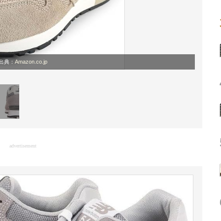
出典：
Amazon.co.jp
advertisement