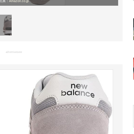
出典：
Amazon.co.jp
advertisement