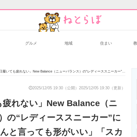
グルメ
地域
住まい
と未来を見通す
スマホと通信の最新トレンド
進化するPCとデ
履いても疲れない」New Balance（ニューバランス）の“レディーススニーカー”に絶賛の声 「なんと言っても形がいい」「スカートにもパンツにも合う」
のいまが分かる
企業ITのトレンドを詳説
経営リーダーの
2025/12/05 19:30（公開）
2025/12/05 19:30（更新）
疲れない」New Balance（ニ
T製品の総合サイト
IT製品の技術・比較・事例
製造業のIT導入
）の“レディーススニーカー”に
なんと言っても形がいい」「スカ