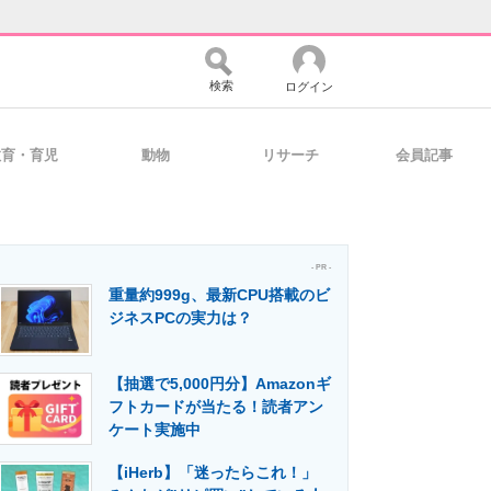
検索
ログイン
教育・育児
動物
リサーチ
会員記事
バイスの未来
好きが集まる 比べて選べる
- PR -
重量約999g、最新CPU搭載のビ
コミュニティ
マーケ×ITの今がよく分かる
ジネスPCの実力は？
【抽選で5,000円分】Amazonギ
・活用を支援
フトカードが当たる！読者アン
ケート実施中
【iHerb】「迷ったらこれ！」