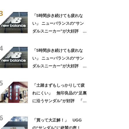
すぎないでほしい」「最高の
3
スニサン」「高級感も◎」
「5時間歩き続けても疲れな
「フェス用に購入」
い」 ニューバランスの“サン
ダルスニーカー”が大好評
「スニーカーより涼しく快
4
適」「今までの中で一番足が
「5時間歩き続けても疲れな
楽です」
い」 ニューバランスの“サン
ダルスニーカー”が大好評
「スニーカーより涼しく快
5
適」「今までの中で一番足が
「土踏まずもしっかりして疲
楽です」
れにくい」 無印良品の“足裏
に沿うサンダル”が好評 「履
き心地が良い」「出しっぱな
6
しでも悪目立ちしません」の
「買って大正解！」 UGG
声
の“サンダル”に絶賛の声！