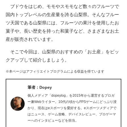
ブドウをはじめ、モモやスモモなど数々のフルーツで
ITの今と未来を見通す
国内トップレベルの生産量を誇る山梨県。そんなフルー
ツ天国である山梨県には、フルーツの果汁を使用したお
スマホと通信の最新トレンド
菓子や、長い歴史を持った和菓子など、さまざまなお土
進化するPCとデバイスの未来
産が販売されています。
好きが集まる 比べて選べる
そこで今回は、山梨県のおすすめの「お土産」をピッ
クアップして紹介しましょう。
ビジネスと働き方のヒント
※本ページはアフィリエイトプログラムによる収益を得ています
AI活用のいまが分かる
企業ITのトレンドを詳説
筆者：Dopey
個人メディア「dopeylog」を2015年から運営するブロガ
経営リーダーのコミュニティ
ー兼Webライター。10代の頃からFPSゲームにどっぷり浸
かり、現在はeスポーツを愛好する。eスポーツメディアで
マーケ×ITの今がよく分かる
はニュース、ゲーム攻略、デバイスレビュー、プロゲーマ
ーへのインタビューなどを担当。
ITエンジニア向け専門サイト