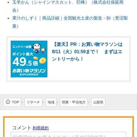
玉羊かん（シャインマスカット、巨峰）（株式会社保延商
会）
果汁のしずく｜商品詳細｜全国観光土産の製造・卸（萱沼製
菓）
【楽天】PR：お買い物マラソンは
8/11（火）01:59まで！ まずはエ
ントリーから！
TOP
リサーチ
地域
関東・甲信地方
山梨県
>
>
>
>