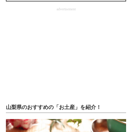
企業向けIT製品の総合サイト
advertisement
IT製品の技術・比較・事例
製造業のIT導入・活用を支援
モノづくり技術者専門サイト
エレクトロニクス専門サイト
電子設計の基本と応用
エネルギーの専門メディア
建設×テクノロジーの最前線
山梨県のおすすめの「お土産」を紹介！
ちょっと気になるネットの話題