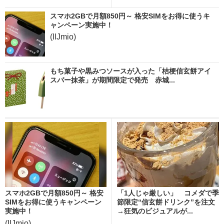
スマホ2GBで月額850円～ 格安SIMをお得に使うキ
ャンペーン実施中！
(IIJmio)
もち菓子や黒みつソースが入った「桔梗信玄餅アイ
スバー抹茶」が期間限定で発売 赤城...
スマホ2GBで月額850円～ 格安
「1人じゃ厳しい」 コメダで季
SIMをお得に使うキャンペーン
節限定“信玄餅ドリンク”を注文
実施中！
→狂気のビジュアルが...
(IIJmio)