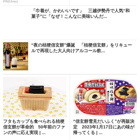
PR(IIJmio)
「巾着が、かわいいです」 三越伊勢丹で人気“和
菓子”に「なぜ！こんなに美味いんだ...
“夜の桔梗信玄餅”爆誕 「桔梗信玄餅」をリキュー
ルで再現した大人向けアルコール飲...
フタもカップも食べられる桔梗
“信玄餅雪見だいふく”が再販決
信玄餅が革命的 50年前のファ
定 2023年1月17日にあの味が
ンの声に応え実現 | ...
帰ってくる | ...