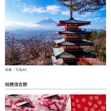
画像：写真AC
桔梗信玄餅