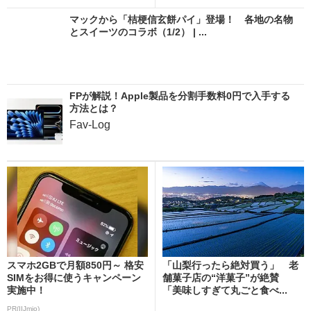
マックから「桔梗信玄餅パイ」登場！ 各地の名物
とスイーツのコラボ（1/2） | ...
FPが解説！Apple製品を分割手数料0円で入手する
方法とは？
Fav-Log
スマホ2GBで月額850円～ 格安
「山梨行ったら絶対買う」 老
SIMをお得に使うキャンペーン
舗菓子店の“洋菓子”が絶賛
実施中！
「美味しすぎて丸ごと食べ...
PR(IIJmio)