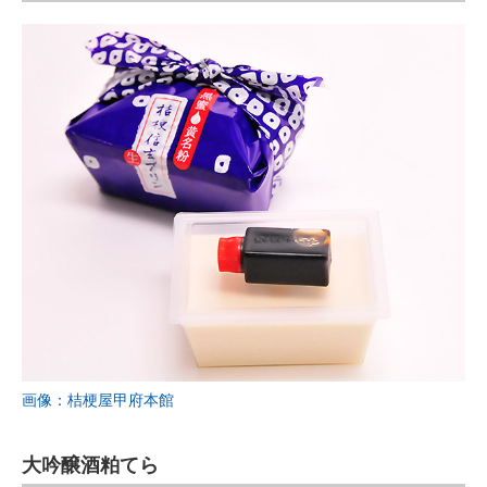
画像：桔梗屋甲府本館
大吟醸酒粕てら