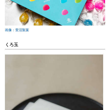
画像：萱沼製菓
くろ玉