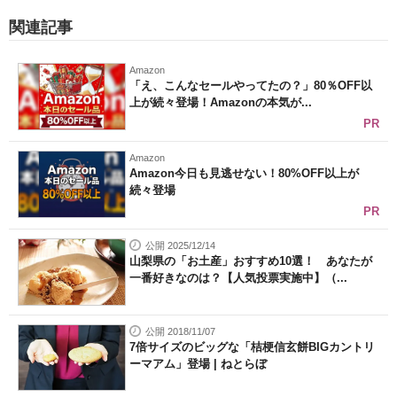
関連記事
Amazon
「え、こんなセールやってたの？」80％OFF以
上が続々登場！Amazonの本気が...
PR
Amazon
Amazon今日も見逃せない！80%OFF以上が
続々登場
PR
公開 2025/12/14
山梨県の「お土産」おすすめ10選！ あなたが
一番好きなのは？【人気投票実施中】（...
公開 2018/11/07
7倍サイズのビッグな「桔梗信玄餅BIGカントリ
ーマアム」登場 | ねとらぼ