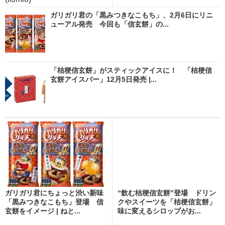
ガリガリ君の「黒みつきなこもち」、2月6日にリニ
ューアル発売 今回も「信玄餅」の...
「桔梗信玄餅」がスティックアイスに！ 「桔梗信
玄餅アイスバー」12月5日発売 |...
ガリガリ君にちょっと渋い新味
“飲む桔梗信玄餅”登場 ドリン
「黒みつきなこもち」登場 信
クやスイーツを「桔梗信玄餅」
玄餅をイメージ | ねと...
味に変えるシロップがお...