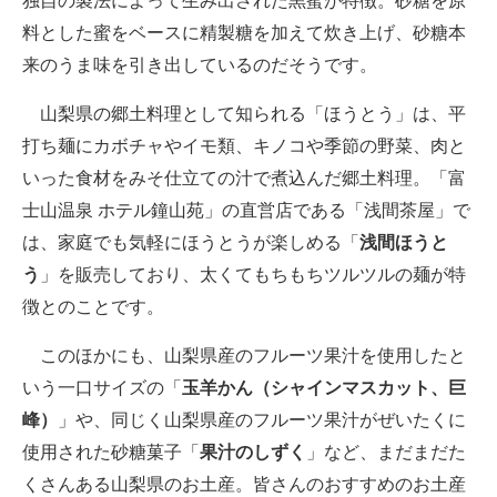
独自の製法によって生み出された黒蜜が特徴。砂糖を原
料とした蜜をベースに精製糖を加えて炊き上げ、砂糖本
来のうま味を引き出しているのだそうです。
山梨県の郷土料理として知られる「ほうとう」は、平
打ち麺にカボチャやイモ類、キノコや季節の野菜、肉と
いった食材をみそ仕立ての汁で煮込んだ郷土料理。「富
士山温泉 ホテル鐘山苑」の直営店である「浅間茶屋」で
は、家庭でも気軽にほうとうが楽しめる「
浅間ほうと
う
」を販売しており、太くてもちもちツルツルの麺が特
徴とのことです。
このほかにも、山梨県産のフルーツ果汁を使用したと
いう一口サイズの「
玉羊かん（シャインマスカット、巨
峰）
」や、同じく山梨県産のフルーツ果汁がぜいたくに
使用された砂糖菓子「
果汁のしずく
」など、まだまだた
くさんある山梨県のお土産。皆さんのおすすめのお土産