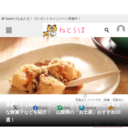
🎁 Switch 2もあたる！ プレゼントキャンペーン実施中！
ねとらぼメニュー
TOP
ニュース
エンタメ
クイズ
グルメ
地域
住まい
教育・育児
動物
リサーチ
山梨県
2025/12/14 14:30（公開）
写真はイメージです（画像：写真AC）
会員記事
黒蜜ときな粉のハーモニーがたまらない全国的にも有名
X
Share
LINE
hatena
0
な餅菓子などを紹介！ 山梨県の「お土産」おすすめ10
メディア
選！
目次を表示
注目記事を集めた総合ページ