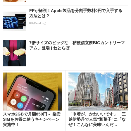
FPが解説！Apple製品を分割手数料0円で入手する
方法とは？
PR(Fav-Log)
7倍サイズのビッグな「桔梗信玄餅BIGカントリーマ
アム」登場 | ねとらぼ
スマホ2GBで月額850円～ 格安
「巾着が、かわいいです」 三
SIMをお得に使うキャンペーン
越伊勢丹で人気“和菓子”に「な
実施中！
ぜ！こんなに美味いんだ...