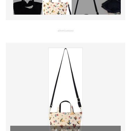
advertisement
出典：
Amazon.co.jp