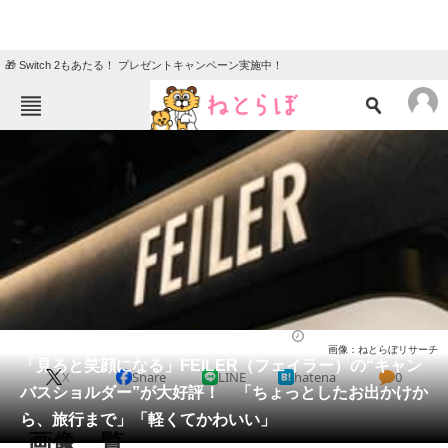
🎁 Switch 2もあたる！ プレゼントキャンペーン実施中！
ねとらぼメニュー
TOP
ニュース
エンタメ
クイズ
グルメ
地域
住まい
教育・育児
動物
リサーチ
バッグ
2025/12/14 12:50（公開）
画像：ねとらぼリサーチ
会員記事
「見ると笑顔になる」FEILER（フェイラー）の“キャン
X
Share
LINE
hatena
0
バスショルダー”が大好評！ 「ちょっとしたお出かけか
メディア
ら、旅行まで」「軽くてかわいい」
画像一覧
注目記事を集めた総合ページ