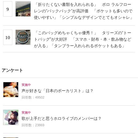
「折りたくない書類を入れられる」 ポロ ラルフロー
9
レンの“バックパック”が高評価 「ポケットも多いので
使いやすい」「シンプルなデザインでとてもオシャレ」
「このバッグめちゃくちゃ優秀！」 タリーズの“トー
10
トバッグ”が大好評 「スマホ・財布・本・飲み物など
が入る」「タンブラー入れられるポケットもある」
アンケート
実施中
声が好きな「日本のボーカリスト」は？
回答数：49502
実施中
歌が上手だと思うホロライブのメンバーは？
回答数：23869