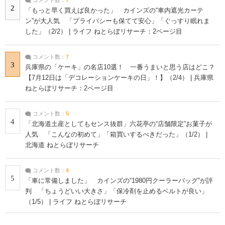
2
「もっと早く買えば良かった」 カインズの“車内遮光カーテ
ン”が大人気 「プライバシーも保てて安心」「ぐっすり眠れま
した」（2/2） | ライフ ねとらぼリサーチ：2ページ目
コメント数：
7
3
兵庫県の「ケーキ」の名店10選！ 一番うまいと思う店はどこ？
【7月12日は「デコレーションケーキの日」！】（2/4） | 兵庫県
ねとらぼリサーチ：2ページ目
コメント数：
5
4
「北海道土産としてもセンス抜群」六花亭の“店舗限定”お菓子が
人気 「こんなの初めて」「箱買いするべきだった」（1/2） |
北海道 ねとらぼリサーチ
コメント数：
4
5
「車に常備しました」 カインズの“1980円クーラーバッグ”が評
判 「ちょうどいい大きさ」「保冷剤を止めるベルトが良い」
（1/5） | ライフ ねとらぼリサーチ