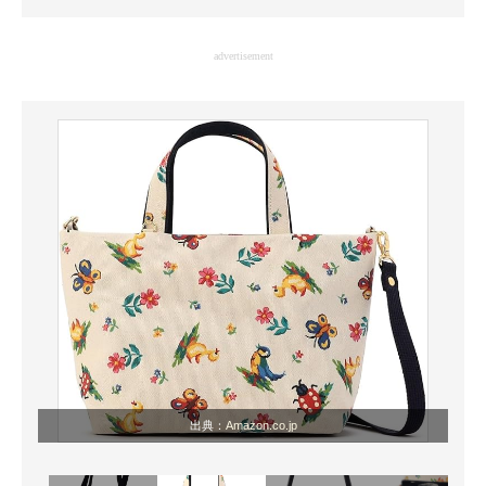
企業向けIT製品の総合サイト
advertisement
IT製品の技術・比較・事例
製造業のIT導入・活用を支援
モノづくり技術者専門サイト
エレクトロニクス専門サイト
電子設計の基本と応用
エネルギーの専門メディア
建設×テクノロジーの最前線
ちょっと気になるネットの話題
出典：
Amazon.co.jp