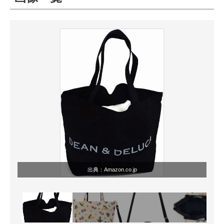
ITの今と未来を見通す
スマホと通信の最新トレンド
進化するPCとデバイスの未来
好きが集まる 比べて選べる
ビジネスと働き方のヒント
AI活用のいまが分かる
企業ITのトレンドを詳説
出典：
Amazon.co.jp
経営リーダーのコミュニティ
マーケ×ITの今がよく分かる
ITエンジニア向け専門サイト