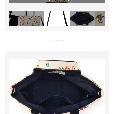
advertisement