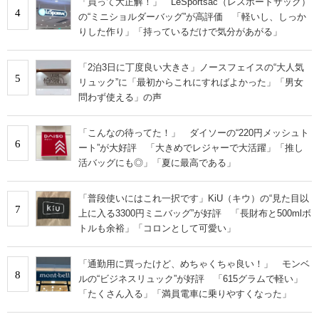
「買って大正解！」 LeSportsac（レスポートサック）
4
の“ミニショルダーバッグ”が高評価 「軽いし、しっか
りした作り」「持っているだけで気分があがる」
「2泊3日に丁度良い大きさ」ノースフェイスの“大人気
5
リュック”に「最初からこれにすればよかった」「男女
問わず使える」の声
「こんなの待ってた！」 ダイソーの“220円メッシュト
6
ート”が大好評 「大きめでレジャーで大活躍」「推し
活バッグにも◎」「夏に最高である」
「普段使いにはこれ一択です」KiU（キウ）の“見た目以
7
上に入る3300円ミニバッグ”が好評 「長財布と500mlボ
トルも余裕」「コロンとして可愛い」
「通勤用に買ったけど、めちゃくちゃ良い！」 モンベ
8
ルの“ビジネスリュック”が好評 「615グラムで軽い」
「たくさん入る」「満員電車に乗りやすくなった」