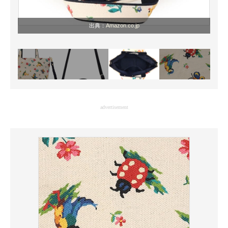
出典：
Amazon.co.jp
advertisement