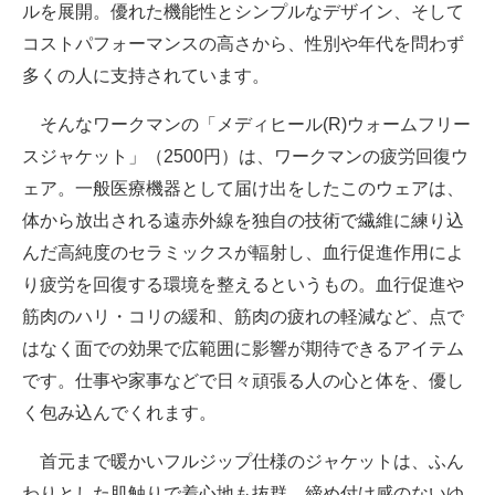
ルを展開。優れた機能性とシンプルなデザイン、そして
コストパフォーマンスの高さから、性別や年代を問わず
多くの人に支持されています。
そんなワークマンの「メディヒール(R)ウォームフリー
スジャケット」（2500円）は、ワークマンの疲労回復ウ
ェア。一般医療機器として届け出をしたこのウェアは、
体から放出される遠赤外線を独自の技術で繊維に練り込
んだ高純度のセラミックスが輻射し、血行促進作用によ
り疲労を回復する環境を整えるというもの。血行促進や
筋肉のハリ・コリの緩和、筋肉の疲れの軽減など、点で
はなく面での効果で広範囲に影響が期待できるアイテム
です。仕事や家事などで日々頑張る人の心と体を、優し
く包み込んでくれます。
首元まで暖かいフルジップ仕様のジャケットは、ふん
わりとした肌触りで着心地も抜群。締め付け感のないゆ