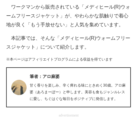
ワークマンから販売されている「メディヒール(R)ウォ
ITの今と未来を見通す
ームフリースジャケット」が、やわらかな肌触りで着心
地が良く「もう手放せない」と人気を集めています。
スマホと通信の最新トレンド
本記事では、そんな「メディヒール(R)ウォームフリー
進化するPCとデバイスの未来
スジャケット」について紹介します。
好きが集まる 比べて選べる
※本ページはアフィリエイトプログラムによる収益を得ています
ビジネスと働き方のヒント
筆者：アロ麻婆
AI活用のいまが分かる
甘く香りを楽しみ、辛く痺れる味にときめく30歳。アロ麻
企業ITのトレンドを詳説
婆（あろまーぼー）と申します。美容も食もジャンルレス
に愛し、ちぐはぐな毎日をポジティブに発信します。
経営リーダーのコミュニティ
advertisement
マーケ×ITの今がよく分かる
ITエンジニア向け専門サイト