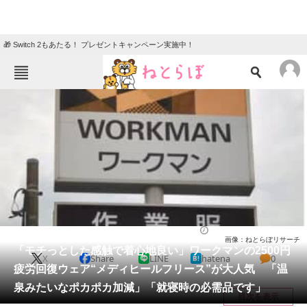
🎁 Switch 2もあたる！ プレゼントキャンペーン実施中！
ねとらぼメニュー
TOP
ニュース
エンタメ
クイズ
グルメ
地域
住まい
教育・育児
動物
リサーチ
ウェア
2025/12/14 18:10（公開）
画像：ねとらぼリサーチ
会員記事
「モチっとした感触で着心地良い」ワークマンの2500円
X
Share
LINE
hatena
0
疲労回復ウェア“メディヒールフリース”が大人気 「温
メディア
泉みたいなポカポカ加減」「就寝時の必需品です」
目次を表示
注目記事を集めた総合ページ