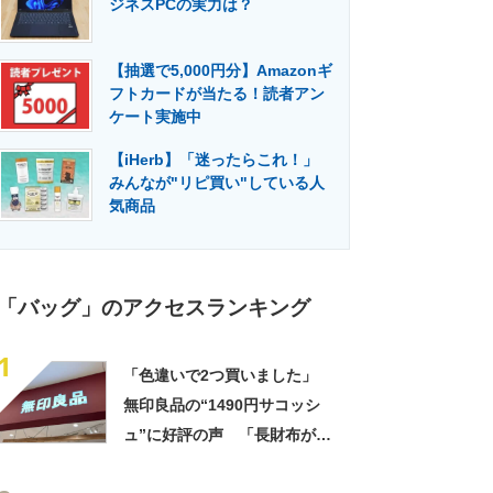
ジネスPCの実力は？
門メディア
建設×テクノロジーの最前線
【抽選で5,000円分】Amazonギ
フトカードが当たる！読者アン
ケート実施中
【iHerb】「迷ったらこれ！」
みんなが"リピ買い"している人
気商品
「バッグ」のアクセスランキング
1
「色違いで2つ買いました」
無印良品の“1490円サコッシ
ュ”に好評の声 「長財布が横
に入る」「マチなしですっき