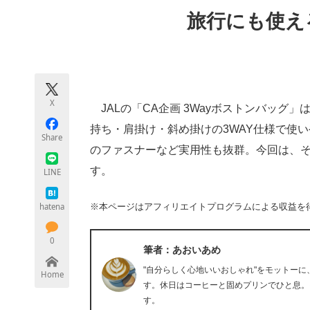
モノづくり技術者専門サイト
エレクトロ
旅行にも使え
ちょっと気になるネットの話題
X
JALの「CA企画 3Wayボストンバッグ
持ち・肩掛け・斜め掛けの3WAY仕様で使
Share
のファスナーなど実用性も抜群。今回は、そん
す。
LINE
hatena
※本ページはアフィリエイトプログラムによる収益を
0
筆者：あおいあめ
"自分らしく心地いいおしゃれ"をモットー
Home
す。休日はコーヒーと固めプリンでひと息。
す。