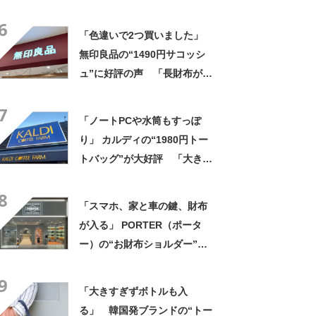
ットボトルを2本突っ込んで出
6
かける」「アイス買って持ち
「色違いで2つ買いました」
帰りやすそう」の声
無印良品の“1490円サコッシ
ュ”に好評の声 「長財布が横
に入る」「マチなしですっき
7
り」「バッグインバッグに
「ノートPCや水筒もすっぽ
も」
り」 カルディの“1980円トー
トバッグ”が大好評 「大きさ
と形、デザインが神がかって
8
る」「お弁当箱などを入れて
「スマホ、家と車の鍵、財布
も余裕」
が入る」 PORTER（ポータ
ー）の“お財布ショルダー”が
好評！ 「もうこれ以外使えな
9
い」「悩んでないでさっさと
「大きすぎずボトルも入
買えばよかった」の声
る」 韓国発ブランドの“トー