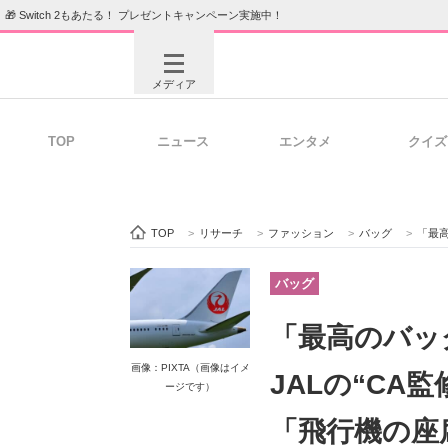
🎁 Switch 2もあたる！ プレゼントキャンペーン実施中！
メディア
TOP
ニュース
エンタメ
クイズ
注目記事を集めた総合ページ
ITの今
TOP
>
リサーチ
>
ファッション
>
バッグ
>
「最高のバ
ビジネスと働き方のヒント
AI活用
バッグ
「最高のバッ
ITエンジニア向け専門サイト
企業向けI
画像：PIXTA（画像はイメ
JALの“C
ージです）
「飛行機の座