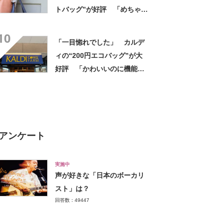
トバッグ”が好評 「めちゃく
ちゃかわいい」「高級感もあ
10
る」
「一目惚れでした」 カルデ
ィの“200円エコバッグ”が大
好評 「かわいいのに機能
的」「荷物もたっぷり入る」
「200円とは思えない使いや
すさ」
アンケート
実施中
声が好きな「日本のボーカリ
スト」は？
回答数：49447