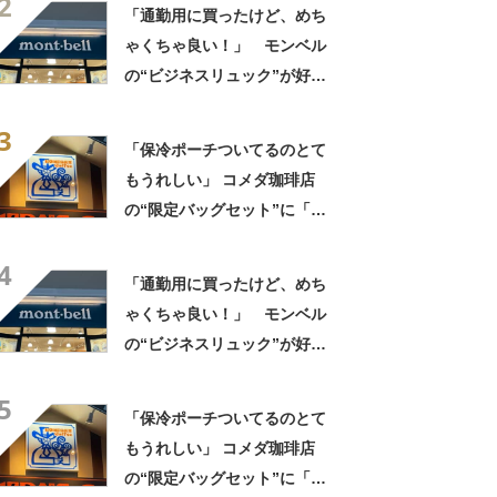
2
り」「バッグインバッグに
「通勤用に買ったけど、めち
も」
ゃくちゃ良い！」 モンベル
の“ビジネスリュック”が好
評 「615グラムで軽い」
3
「たくさん入る」「満員電車
「保冷ポーチついてるのとて
に乗りやすくなった」
もうれしい」 コメダ珈琲店
の“限定バッグセット”に「ペ
ットボトルを2本突っ込んで出
4
かける」「アイス買って持ち
「通勤用に買ったけど、めち
帰りやすそう」の声
ゃくちゃ良い！」 モンベル
の“ビジネスリュック”が好
評 「615グラムで軽い」
5
「たくさん入る」「満員電車
「保冷ポーチついてるのとて
に乗りやすくなった」
もうれしい」 コメダ珈琲店
の“限定バッグセット”に「ペ