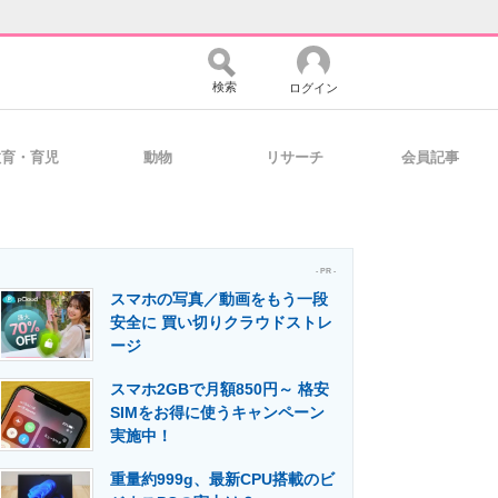
検索
ログイン
教育・育児
動物
リサーチ
会員記事
バイスの未来
好きが集まる 比べて選べる
- PR -
スマホの写真／動画をもう一段
コミュニティ
マーケ×ITの今がよく分かる
安全に 買い切りクラウドストレ
ージ
スマホ2GBで月額850円～ 格安
・活用を支援
SIMをお得に使うキャンペーン
実施中！
重量約999g、最新CPU搭載のビ