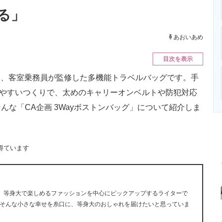
ニクス専門サイト
電子設計の基本と応用
エネルギーの専
る」
あおいあめ
目次を表示
」は、客室乗務員が監修した多機能トラベルバッグです。手
いやすいつくりで、太めのキャリーオンベルトや防犯対応
な「CA企画 3Wayボストンバッグ」について紹介しま
得ています
に、等身大で楽しめるファッションを中心にピックアップするライターで
そんな小さな幸せを糸口に、等身大のおしゃれを届けたいと思っていま