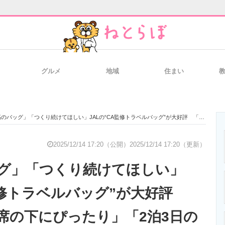
グルメ
地域
住まい
と未来を見通す
スマホと通信の最新トレンド
進化するPCとデ
ッグ」「つくり続けてほしい」JALの“CA監修トラベルバッグ”が大好評 「飛行機の座席の下にぴったり」「2泊3日の旅行にも使える」
のいまが分かる
企業ITのトレンドを詳説
経営リーダーの
2025/12/14 17:20（公開）
2025/12/14 17:20（更新）
グ」「つくり続けてほしい」
T製品の総合サイト
IT製品の技術・比較・事例
製造業のIT導入
A監修トラベルバッグ”が大好評
席の下にぴったり」「2泊3日の