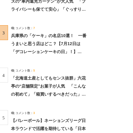
ズの“車内遮光カーテン”が大人気 「プ
ライバシーも保てて安心」「ぐっすり眠
れました」（2/2） | ライフ ねとらぼリ
サーチ：2ページ目
コメント数：
7
3
兵庫県の「ケーキ」の名店10選！ 一番
うまいと思う店はどこ？【7月12日は
「デコレーションケーキの日」！】
（2/4） | 兵庫県 ねとらぼリサーチ：2ペ
ージ目
コメント数：
5
4
「北海道土産としてもセンス抜群」六花
亭の“店舗限定”お菓子が人気 「こんな
の初めて」「箱買いするべきだった」
（1/2） | 北海道 ねとらぼリサーチ
コメント数：
3
5
【バレーボール】ネーションズリーグ日
本ラウンドで活躍を期待している「日本