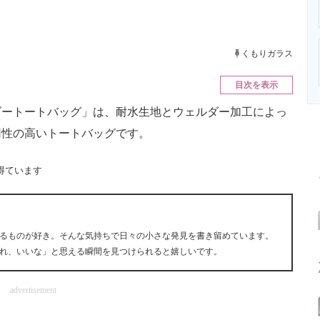
ニクス専門サイト
電子設計の基本と応用
エネルギーの専
くもりガラス
目次を表示
ートートバッグ」は、耐水生地とウェルダー加工によっ
用性の高いトートバッグです。
得ています
るものが好き。そんな気持ちで日々の小さな発見を書き留めています。
れ、いいな」と思える瞬間を見つけられると嬉しいです。
advertisement