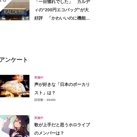
「一目惚れでした」 カルデ
丈」「とにかく便利」
ィの“200円エコバッグ”が大
好評 「かわいいのに機能
的」「荷物もたっぷり入る」
「200円とは思えない使いや
すさ」
アンケート
実施中
声が好きな「日本のボーカリ
スト」は？
回答数：49490
実施中
歌が上手だと思うホロライブ
のメンバーは？