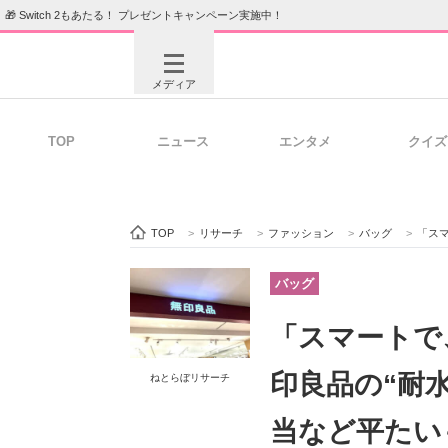
🎁 Switch 2もあたる！ プレゼントキャンペーン実施中！
メディア
TOP
ニュース
エンタメ
クイズ
注目記事を集めた総合ページ
ITの今
TOP
>
リサーチ
>
ファッション
>
バッグ
>
「スマー
ビジネスと働き方のヒント
AI活用
バッグ
「スマートで
ITエンジニア向け専門サイト
企業向けI
印良品の“耐
ねとらぼリサーチ
当など平たい