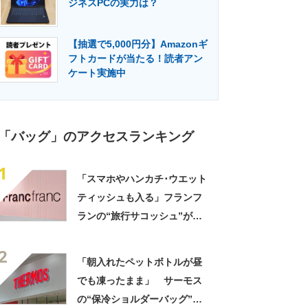
ジネスPCの実力は？
門メディア
建設×テクノロジーの最前線
【抽選で5,000円分】Amazonギ
フトカードが当たる！読者アン
ケート実施中
「バッグ」のアクセスランキング
1
「スマホやハンカチ･ウエット
ティッシュも入る」フランフ
ランの“旅行サコッシュ”が大
人気 「ポケットたくさん」
2
「色違いで購入」「たくさん
「朝入れたペットボトルが昼
歩く仕事や旅行に便利」
でも凍ったまま」 サーモス
の“保冷ショルダーバッグ”が