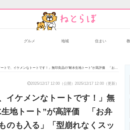
グルメ
地域
住まい
と未来を見通す
スマホと通信の最新トレンド
進化するPCとデ
トで、イケメンなトートです！」無印良品の“耐水生地トート”が高評価 「お弁当など平たいものも入る」「型崩れなくスッキリ！」
のいまが分かる
企業ITのトレンドを詳説
経営リーダーの
2025/12/17 12:00（公開）
2025/12/17 12:00（更新）
、イケメンなトートです！」無
T製品の総合サイト
IT製品の技術・比較・事例
製造業のIT導入
水生地トート”が高評価 「お弁
ものも入る」「型崩れなくスッ