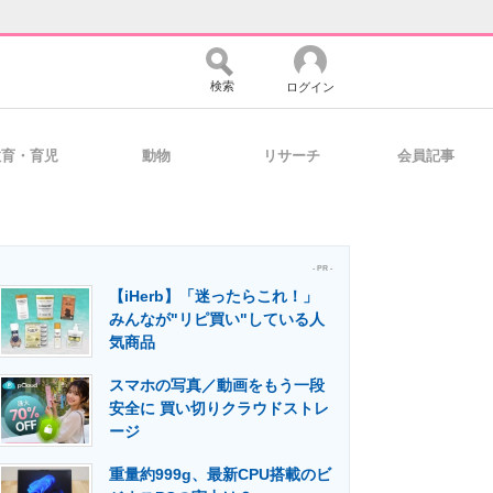
検索
ログイン
教育・育児
動物
リサーチ
会員記事
バイスの未来
好きが集まる 比べて選べる
- PR -
【iHerb】「迷ったらこれ！」
コミュニティ
マーケ×ITの今がよく分かる
みんなが"リピ買い"している人
気商品
スマホの写真／動画をもう一段
・活用を支援
安全に 買い切りクラウドストレ
ージ
重量約999g、最新CPU搭載のビ