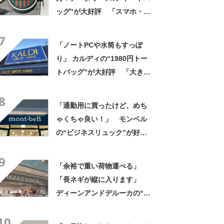
ッグ”が大好評 「スマホ・財
布・本・飲み物などが入る」
7
「タンブラー入れられるポケ
「ノートPCや水筒もすっぽ
ットもある」
り」 カルディの“1980円トー
トバッグ”が大好評 「大きさ
と形、デザインが神がかって
8
る」「お弁当箱などを入れて
「通勤用に買ったけど、めち
も余裕」
ゃくちゃ良い！」 モンベル
の“ビジネスリュック”が好
評 「615グラムで軽い」
9
「たくさん入る」「満員電車
「余裕で重い荷物運べる」
に乗りやすくなった」
「長ネギが縦に入ります」
ディーンアンドデルーカの“折
りたためる保冷ショッピング
10
カート”が大好評 「作りが頑