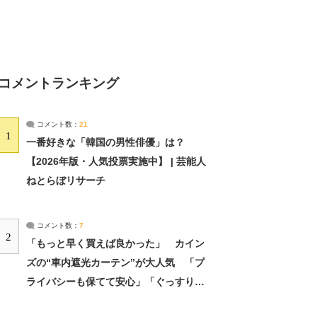
コメントランキング
コメント数：
21
1
一番好きな「韓国の男性俳優」は？
【2026年版・人気投票実施中】 | 芸能人
ねとらぼリサーチ
コメント数：
7
2
「もっと早く買えば良かった」 カイン
ズの“車内遮光カーテン”が大人気 「プ
ライバシーも保てて安心」「ぐっすり眠
れました」（2/2） | ライフ ねとらぼリ