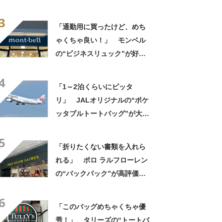
大好評 「保冷バッグっぽく
3
ない」「猛暑でもスマホが熱
「通勤用に買ったけど、めち
くならない」
ゃくちゃ良い！」 モンベル
の“ビジネスリュック”が好
評 「615グラムで軽い」
4
「たくさん入る」「満員電車
「1～2泊くらいにピッタ
に乗りやすくなった」
リ」 JALオリジナルの“ポケ
ッタブルトートバッグ”が大好
評 「作りがしっかりして
5
る」「3個目の購入です」
「折りたくない書類を入れら
れる」 ポロ ラルフローレン
の“バックパック”が高評価
「ポケットも多いので使いや
6
すい」「シンプルなデザイン
「このバッグめちゃくちゃ優
でとてもオシャレ」
秀！」 タリーズの“トートバ