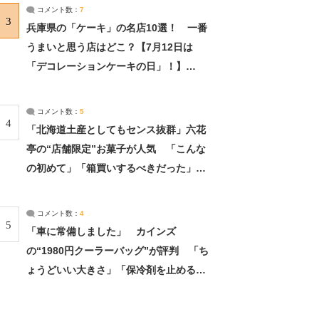
サーチ：2ページ目
コメント数：
7
3
兵庫県の「ケーキ」の名店10選！ 一番
うまいと思う店はどこ？【7月12日は
「デコレーションケーキの日」！】
（2/4） | 兵庫県 ねとらぼリサーチ：2ペ
ージ目
コメント数：
5
4
「北海道土産としてもセンス抜群」六花
亭の“店舗限定”お菓子が人気 「こんな
の初めて」「箱買いするべきだった」
（1/2） | 北海道 ねとらぼリサーチ
コメント数：
4
5
「車に常備しました」 カインズ
の“1980円クーラーバッグ”が評判 「ち
ょうどいい大きさ」「保冷剤を止めるベ
ルトが良い」（1/5） | ライフ ねとらぼ
リサーチ