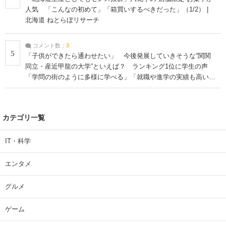
人気 「こんなの初めて」「箱買いするべきだった」（1/2） |
北海道 ねとらぼリサーチ
コメント数：
3
5
「子供ができたら通わせたい」 今後発展していきそうな“関関
同立・産近甲龍の大学”といえば？ ランキング1位に学生の声
「学問の街のように多様に学べる」「就職や進学の実績も高い」
| 大学 ねとらぼリサーチ
カテゴリ一覧
IT・科学
エンタメ
グルメ
ゲーム