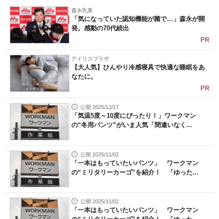
森永乳業
「気になっていた認知機能が菌で…」森永が開
発。感動の70代続出
PR
アイリスプラザ
【大人気】ひんやり冷感寝具で快適な睡眠をあ
なたに。
PR
公開 2025/12/17
「気温5度～10度にぴったり！」ワークマン
の“冬用パンツ”がいま人気「間違いなく...
公開 2025/11/02
「一本はもっていたいパンツ」 ワークマン
の“ミリタリーカーゴ”を紹介！ 「ゆった...
公開 2025/11/02
「一本はもっていたいパンツ」 ワークマン