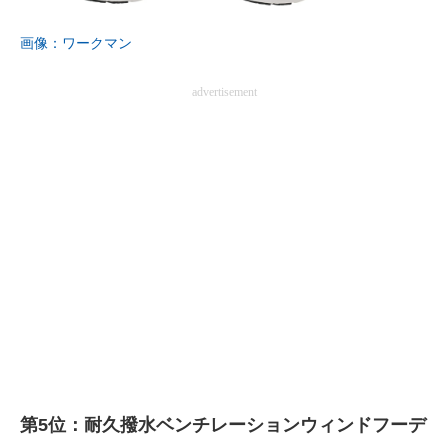
企業向けIT製品の総合サイト
画像：ワークマン
IT製品の技術・比較・事例
advertisement
製造業のIT導入・活用を支援
モノづくり技術者専門サイト
エレクトロニクス専門サイト
電子設計の基本と応用
エネルギーの専門メディア
建設×テクノロジーの最前線
ちょっと気になるネットの話題
第5位：耐久撥水ベンチレーションウィンドフーデ