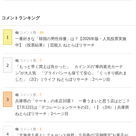
コメントランキング
コメント数：
20
1
一番好きな「韓国の男性俳優」は？【2026年版・人気投票実施
中】（投票結果） | 芸能人 ねとらぼリサーチ
コメント数：
7
2
「もっと早く買えば良かった」 カインズの“車内遮光カーテ
ン”が大人気 「プライバシーも保てて安心」「ぐっすり眠れま
した」（2/2） | ライフ ねとらぼリサーチ：2ページ目
コメント数：
7
3
兵庫県の「ケーキ」の名店10選！ 一番うまいと思う店はどこ？
【7月12日は「デコレーションケーキの日」！】（2/4） | 兵庫県
ねとらぼリサーチ：2ページ目
コメント数：
5
4
「北海道土産としてもセンス抜群」六花亭の“店舗限定”お菓子が