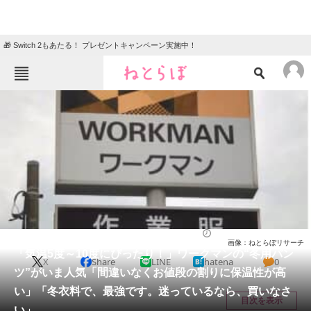
🎁 Switch 2もあたる！ プレゼントキャンペーン実施中！
ねとらぼメニュー
TOP
ニュース
エンタメ
クイズ
グルメ
地域
住まい
教育・育児
動物
リサーチ
ファッション
2025/12/17 11:20（公開）
画像：ねとらぼリサーチ
会員記事
「気温5度～10度にぴったり！」ワークマンの“冬用パン
X
Share
LINE
hatena
0
ツ”がいま人気「間違いなくお値段の割りに保温性が高
メディア
い」「冬衣料で、最強です。迷っているなら、買いなさ
目次を表示
い」
注目記事を集めた総合ページ