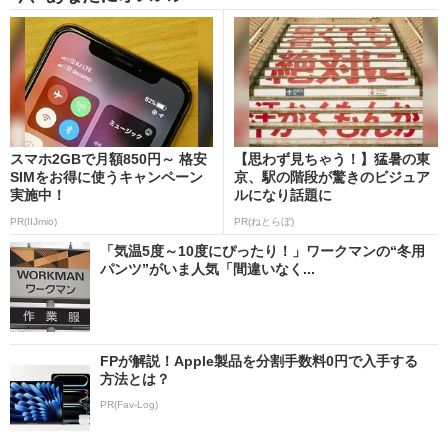
スマホ2GBで月額850円～ 格安
【思わず見ちゃう！】猛暑の東
SIMをお得に使うキャンペーン
京、駅の階段が驚きのビジュア
実施中！
ルになり話題に
PR(IIJmio)
PR(ねとらぼ)
「気温5度～10度にぴったり！」ワークマンの“冬用
パンツ”がいま人気「間違いなく...
FPが解説！Apple製品を分割手数料0円で入手する
方法とは？
PR(Fav-Log)