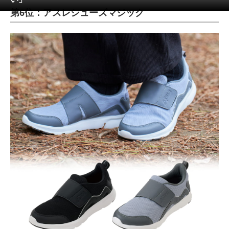
第6位：アスレシューズマジック
ITの今と未来を見通す
スマホと通信の最新トレンド
進化するPCとデバイスの未来
好きが集まる 比べて選べる
ビジネスと働き方のヒント
AI活用のいまが分かる
企業ITのトレンドを詳説
経営リーダーのコミュニティ
マーケ×ITの今がよく分かる
ITエンジニア向け専門サイト