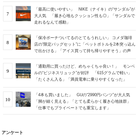
「最高に使いやすい」 NIKE（ナイキ）の“サンダル”が
7
大人気 「履き心地もクッション性も◎」「サンダルで
走れるなんて感動」
「保冷ポーチついてるのとてもうれしい」 コメダ珈琲
8
店の“限定バッグセット”に「ペットボトルを2本突っ込ん
で出かける」「アイス買って持ち帰りやすそう」の声
「通勤用に買ったけど、めちゃくちゃ良い！」 モンベ
9
ルの“ビジネスリュック”が好評 「615グラムで軽い」
「たくさん入る」「満員電車に乗りやすくなった」
「4本も買いました」 GUの“2990円パンツ”が大人気
10
「脚が細く見える」「とても柔らかく履き心地抜群」
「仕事でもプライベートでも重宝します」
アンケート