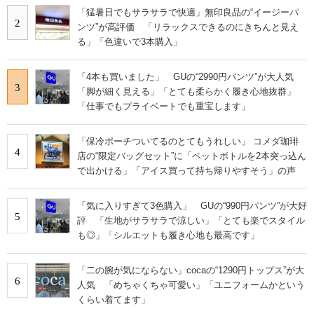
「猛暑日でもサラサラで快適」無印良品の“イージーパ
2
ンツ”が高評価 「リラックスできるのにきちんと見え
る」「色違いで3本購入」
「4本も買いました」 GUの“2990円パンツ”が大人気
3
「脚が細く見える」「とても柔らかく履き心地抜群」
「仕事でもプライベートでも重宝します」
「保冷ポーチついてるのとてもうれしい」 コメダ珈琲
4
店の“限定バッグセット”に「ペットボトルを2本突っ込ん
で出かける」「アイス買って持ち帰りやすそう」の声
「気に入りすぎて3色購入」 GUの“990円パンツ”が大好
5
評 「生地がサラサラで涼しい」「とても楽でスタイル
も◎」「シルエットも履き心地も最高です」
「二の腕が気にならない」cocaの“1290円トップス”が大
6
人気 「めちゃくちゃ可愛い」「ユニフォームかという
くらい着てます」