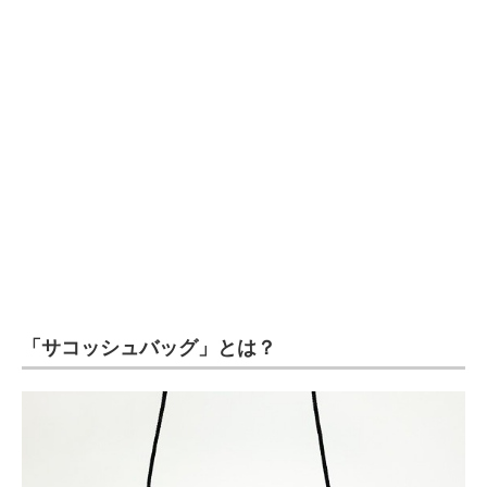
企業向けIT製品の総合サイト
IT製品の技術・比較・事例
製造業のIT導入・活用を支援
モノづくり技術者専門サイト
エレクトロニクス専門サイト
電子設計の基本と応用
エネルギーの専門メディア
「サコッシュバッグ」とは？
建設×テクノロジーの最前線
ちょっと気になるネットの話題