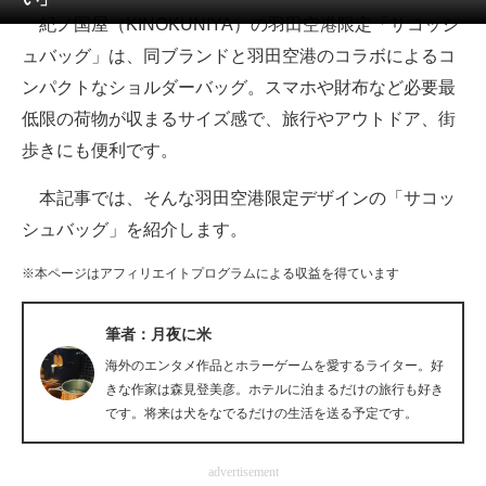
紀ノ国屋（KINOKUNIYA）の羽田空港限定「サコッシ
ITの今と未来を見通す
ュバッグ」は、同ブランドと羽田空港のコラボによるコ
ンパクトなショルダーバッグ。スマホや財布など必要最
スマホと通信の最新トレンド
低限の荷物が収まるサイズ感で、旅行やアウトドア、街
進化するPCとデバイスの未来
歩きにも便利です。
好きが集まる 比べて選べる
本記事では、そんな羽田空港限定デザインの「サコッ
シュバッグ」を紹介します。
ビジネスと働き方のヒント
※本ページはアフィリエイトプログラムによる収益を得ています
AI活用のいまが分かる
企業ITのトレンドを詳説
筆者：月夜に米
海外のエンタメ作品とホラーゲームを愛するライター。好
経営リーダーのコミュニティ
きな作家は森見登美彦。ホテルに泊まるだけの旅行も好き
です。将来は犬をなでるだけの生活を送る予定です。
マーケ×ITの今がよく分かる
ITエンジニア向け専門サイト
advertisement