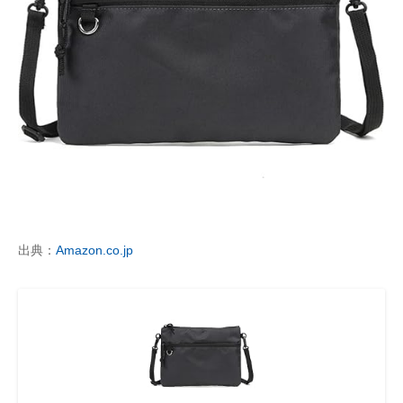
出典：
Amazon.co.jp