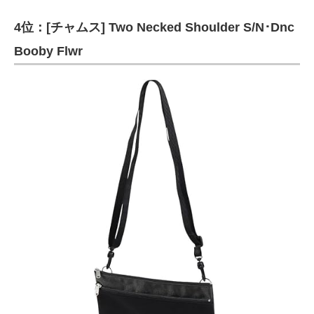
4位：[チャムス] Two Necked Shoulder S/N･Dnc
Booby Flwr