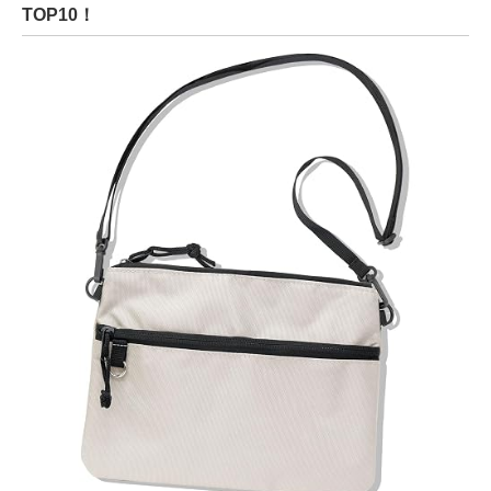
TOP10！