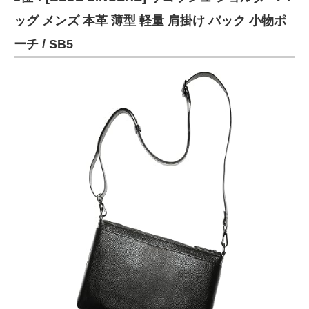
ッグ メンズ 本革 薄型 軽量 肩掛け バック 小物ポ
ーチ / SB5