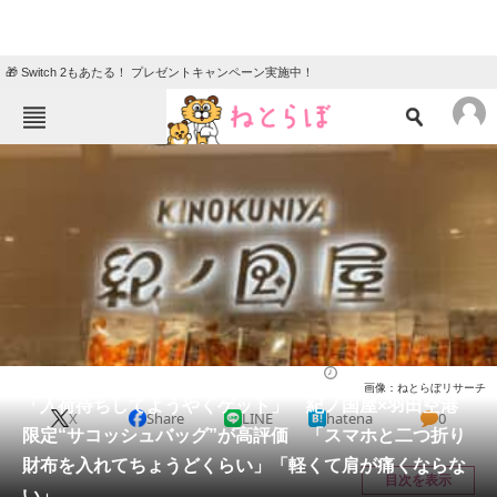
🎁 Switch 2もあたる！ プレゼントキャンペーン実施中！
ねとらぼメニュー
TOP
ニュース
エンタメ
クイズ
グルメ
地域
住まい
教育・育児
動物
リサーチ
バッグ
2025/12/17 20:40（公開）
画像：ねとらぼリサーチ
会員記事
「入荷待ちしてようやくゲット」 紀ノ国屋×羽田空港
X
Share
LINE
hatena
0
限定“サコッシュバッグ”が高評価 「スマホと二つ折り
メディア
財布を入れてちょうどくらい」「軽くて肩が痛くならな
目次を表示
い」
注目記事を集めた総合ページ