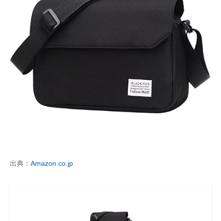
出典：
Amazon.co.jp