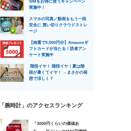
SIMをお得に使うキャンペーン
門メディア
建設×テクノロジーの最前線
実施中！
スマホの写真／動画をもう一段
安全に 買い切りクラウドストレ
ージ
【抽選で5,000円分】Amazonギ
フトカードが当たる！読者アン
ケート実施中
階段イヤ！ 階段イヤ！夏は階
段が暑くてイヤ！ →まさかの発
想で涼しく？
「腕時計」のアクセスランキング
1
「3000円くらいの価値あ