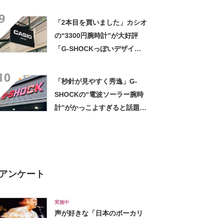
「550円とは思えない」「色
9
違いで2本持ってる」
「2本目を買いました」カシオ
の“3300円腕時計”が大好評
「G-SHOCKっぽいデザイン
が◎」「とてもこの値段とは
10
思えない」「軽くて薄いしカ
「秒針が見やすく秀逸」G-
ッコいい」「丈夫で視認性も
SHOCKの“電波ソーラー腕時
抜群」
計”がかっこよすぎると話題
「マッドブルーが高級感があ
る」「機能、デザイン、重量
等素晴らしい」
アンケート
実施中
声が好きな「日本のボーカリ