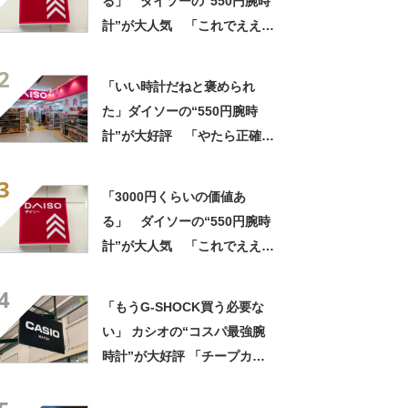
る」 ダイソーの“550円腕時
計”が大人気 「これでええや
ん」「5気圧防水でこの値段」
2
「腕時計問題が解決した」
「いい時計だねと褒められ
た」ダイソーの“550円腕時
計”が大好評 「やたら正確」
「550円とは思えない」「色
3
違いで2本持ってる」
「3000円くらいの価値あ
る」 ダイソーの“550円腕時
計”が大人気 「これでええや
ん」「5気圧防水でこの値段」
4
「腕時計問題が解決した」
「もうG-SHOCK買う必要な
い」 カシオの“コスパ最強腕
時計”が大好評 「チープカシ
オとは呼べない」「仕事の相
棒です」