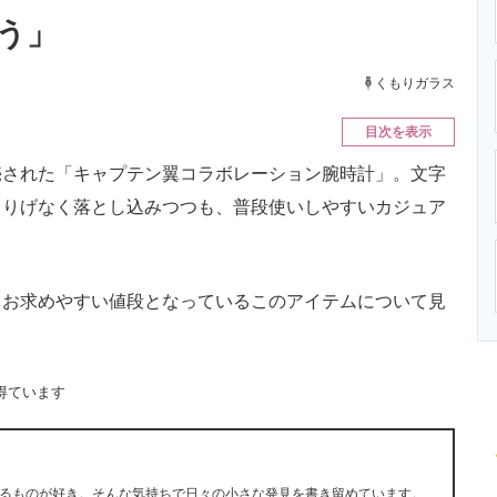
ニクス専門サイト
電子設計の基本と応用
エネルギーの専
う」
くもりガラス
目次を表示
された「キャプテン翼コラボレーション腕時計」。文字
さりげなく落とし込みつつも、普段使いしやすいカジュア
お求めやすい値段となっているこのアイテムについて見
得ています
るものが好き。そんな気持ちで日々の小さな発見を書き留めています。