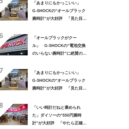
5
「あまりにもかっこいい」
G-SHOCKの“オールブラック
腕時計”が大好評 「見た目以
上に軽い」「理想的な逸品」
6
「オールブラックがクー
ル」 G-SHOCKの“電池交換
のいらない腕時計”に絶賛の
声 「何よりデザインが良
7
い」「一生ものです」「最高
「あまりにもかっこいい」
のデバイスです」
G-SHOCKの“オールブラック
腕時計”が大好評 「見た目以
上に軽い」「理想的な逸品」
8
「いい時計だねと褒められ
た」ダイソーの“550円腕時
計”が大好評 「やたら正確」