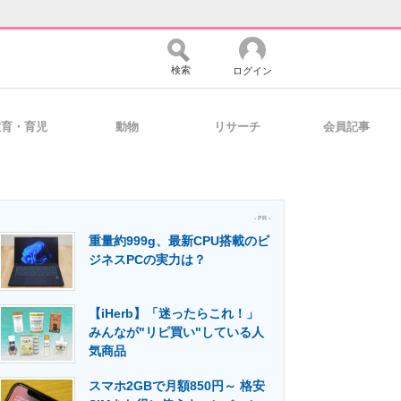
検索
ログイン
教育・育児
動物
リサーチ
会員記事
バイスの未来
好きが集まる 比べて選べる
- PR -
重量約999g、最新CPU搭載のビ
コミュニティ
マーケ×ITの今がよく分かる
ジネスPCの実力は？
【iHerb】「迷ったらこれ！」
・活用を支援
みんなが"リピ買い"している人
気商品
スマホ2GBで月額850円～ 格安