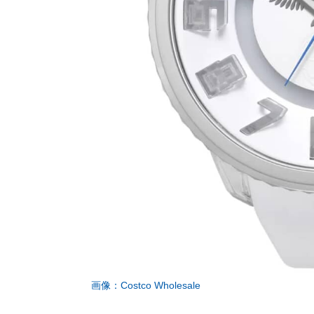
画像：Costco Wholesale