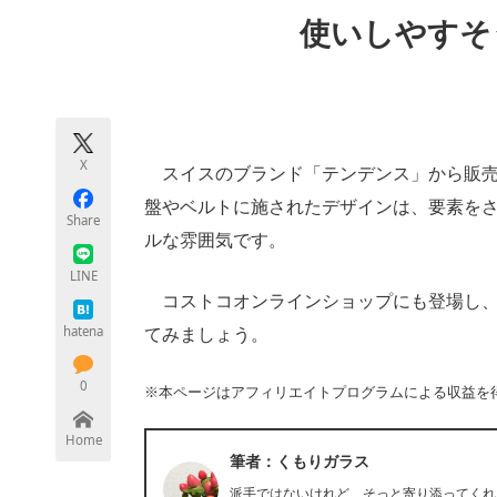
モノづくり技術者専門サイト
エレクトロ
使いしやすそ
ちょっと気になるネットの話題
X
スイスのブランド「テンデンス」から販売
盤やベルトに施されたデザインは、要素を
Share
ルな雰囲気です。
LINE
コストコオンラインショップにも登場し、
hatena
てみましょう。
0
※本ページはアフィリエイトプログラムによる収益を
Home
筆者：くもりガラス
派手ではないけれど、そっと寄り添ってくれ