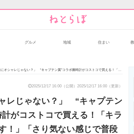
グルメ
地域
住まい
と未来を見通す
スマホと通信の最新トレンド
進化するPCとデ
シャレじゃない？」 “キャプテン翼”コラボ腕時計がコストコで買える！「キラキラ光りまーす！」「さり気ない感じで普段使いしやすそう」
のいまが分かる
企業ITのトレンドを詳説
経営リーダーの
2025/12/17 16:00（公開）
2025/12/17 16:00（更新）
ャレじゃない？」 “キャプテン
T製品の総合サイト
IT製品の技術・比較・事例
製造業のIT導入
時計がコストコで買える！「キラ
す！」「さり気ない感じで普段