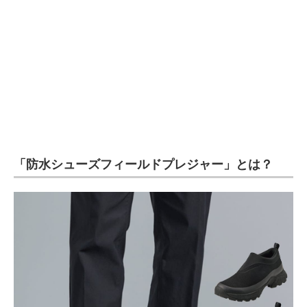
企業向けIT製品の総合サイト
IT製品の技術・比較・事例
製造業のIT導入・活用を支援
モノづくり技術者専門サイト
エレクトロニクス専門サイト
「防水シューズフィールドプレジャー」とは？
電子設計の基本と応用
エネルギーの専門メディア
建設×テクノロジーの最前線
ちょっと気になるネットの話題