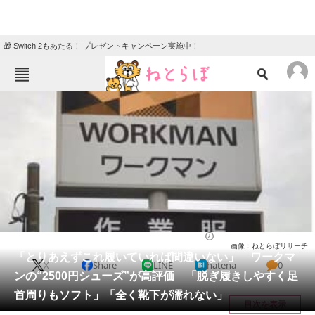
🎁 Switch 2もあたる！ プレゼントキャンペーン実施中！
ねとらぼメニュー
TOP
ニュース
エンタメ
クイズ
グルメ
地域
住まい
教育・育児
動物
リサーチ
シューズ
2025/12/18 11:00（公開）
画像：ねとらぼリサーチ
会員記事
「とりあえずこれ履いていれば間違いない」 ワークマ
X
Share
LINE
hatena
0
ンの“2500円シューズ”が高評価 「脱ぎ履きしやすく足
メディア
首周りもソフト」「全く靴下が濡れない」
目次を表示
注目記事を集めた総合ページ