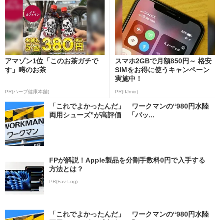
アマゾン1位「このお茶ガチで
スマホ2GBで月額850円～ 格安
す」噂のお茶
SIMをお得に使うキャンペーン
実施中！
PR(ハーブ健康本舗)
PR(IIJmio)
「これでよかったんだ」 ワークマンの“980円水陸
両用シューズ”が高評価 「バッ...
FPが解説！Apple製品を分割手数料0円で入手する
方法とは？
PR(Fav-Log)
「これでよかったんだ」 ワークマンの“980円水陸