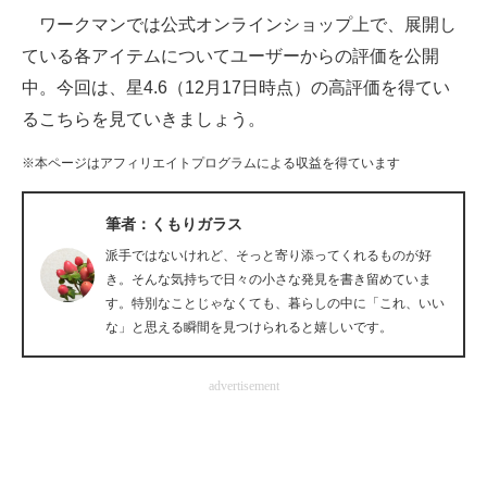
ワークマンでは公式オンラインショップ上で、展開し
ITの今と未来を見通す
ている各アイテムについてユーザーからの評価を公開
中。今回は、星4.6（12月17日時点）の高評価を得てい
スマホと通信の最新トレンド
るこちらを見ていきましょう。
進化するPCとデバイスの未来
※本ページはアフィリエイトプログラムによる収益を得ています
好きが集まる 比べて選べる
筆者：くもりガラス
ビジネスと働き方のヒント
派手ではないけれど、そっと寄り添ってくれるものが好
AI活用のいまが分かる
き。そんな気持ちで日々の小さな発見を書き留めていま
す。特別なことじゃなくても、暮らしの中に「これ、いい
企業ITのトレンドを詳説
な」と思える瞬間を見つけられると嬉しいです。
経営リーダーのコミュニティ
advertisement
マーケ×ITの今がよく分かる
ITエンジニア向け専門サイト